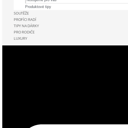
Produktové tipy
SOUTĚŽE
PROFÍCI RADÍ
TIPY NA DÁRKY
PRO RODIČE
LUXURY