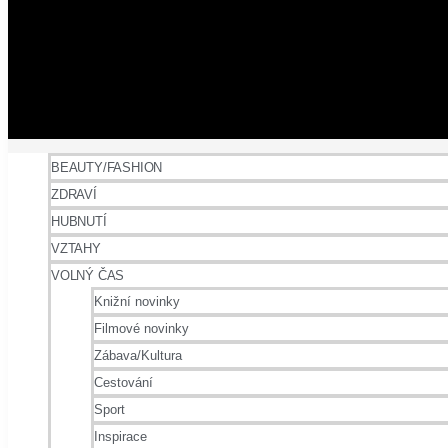
BEAUTY/FASHION
ZDRAVÍ
HUBNUTÍ
VZTAHY
VOLNÝ ČAS
Knižní novinky
Filmové novinky
Zábava/Kultura
Cestování
Sport
Inspirace