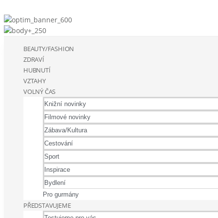
BEAUTY/FASHION
ZDRAVÍ
HUBNUTÍ
VZTAHY
VOLNÝ ČAS
Knižní novinky
Filmové novinky
Zábava/Kultura
Cestování
Sport
Inspirace
Bydlení
Pro gurmány
PŘEDSTAVUJEME
Testujeme pro vás