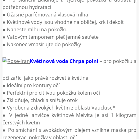
potřebnou hydrataci
● Úžasně parfémovaná vlasová mlha
● Květinové vody jsou vhodné na obličej, krk i dekolt
● Naneste mlhu na pokožku
● Vatovým tamponem pleť jemně setřete
● Nakonec vmasírujte do pokožky
Květinová voda Chrpa polní
– pro pokožku a
oči zářící jako právě rozkvetlá květina
● Ideální pro kontury očí
● Perfektní pro citlivou pokožku kolem očí
● Zklidňuje, chladí a snižuje otok
● Vyrobena z divokých květin z oblasti Vaucluse*
● V jedné lahvičce květinové Melvita je asi 1 kilogram
čerstvých květin
● Po smíchání s avokádovým olejem vznikne maska pro
regeneraci pokožky v oblasti očí