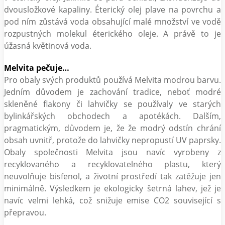
dvousložkové kapaliny. Éterický olej plave na povrchu a
pod ním zůstává voda obsahující malé množství ve vodě
rozpustných molekul éterického oleje. A právě to je
úžasná květinová voda.
Melvita pečuje…
Pro obaly svých produktů používá Melvita modrou barvu.
Jedním důvodem je zachování tradice, neboť modré
skleněné flakony či lahvičky se používaly ve starých
bylinkářských obchodech a apotékách. Dalším,
pragmatickým, důvodem je, že že modrý odstín chrání
obsah uvnitř, protože do lahvičky nepropustí UV paprsky.
Obaly společnosti Melvita jsou navíc vyrobeny z
recyklovaného a recyklovatelného plastu, který
neuvolňuje bisfenol, a životní prostředí tak zatěžuje jen
minimálně. Výsledkem je ekologicky šetrná lahev, jež je
navíc velmi lehká, což snižuje emise CO2 související s
přepravou.