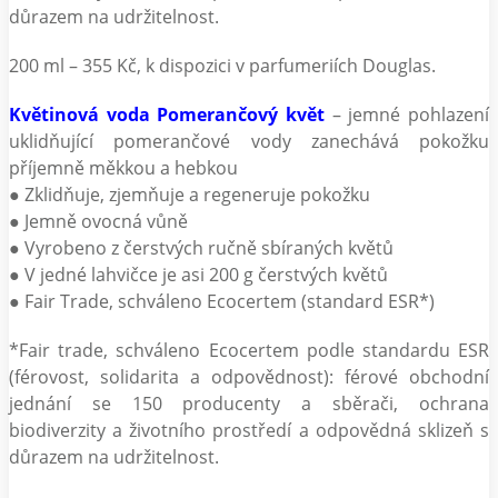
důrazem na udržitelnost.
200 ml – 355 Kč, k dispozici v parfumeriích Douglas.
Květinová voda Pomerančový květ
– jemné pohlazení
uklidňující pomerančové vody zanechává pokožku
příjemně měkkou a hebkou
● Zklidňuje, zjemňuje a regeneruje pokožku
● Jemně ovocná vůně
● Vyrobeno z čerstvých ručně sbíraných květů
● V jedné lahvičce je asi 200 g čerstvých květů
● Fair Trade, schváleno Ecocertem (standard ESR*)
*Fair trade, schváleno Ecocertem podle standardu ESR
(férovost, solidarita a odpovědnost): férové obchodní
jednání se 150 producenty a sběrači, ochrana
biodiverzity a životního prostředí a odpovědná sklizeň s
důrazem na udržitelnost.