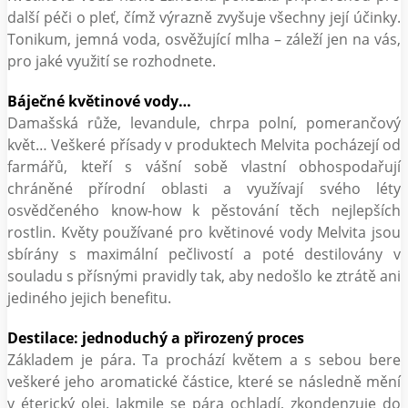
další péči o pleť, čímž výrazně zvyšuje všechny její účinky.
Tonikum, jemná voda, osvěžující mlha – záleží jen na vás,
pro jaké využití se rozhodnete.
Báječné květinové vody…
Damašská růže, levandule, chrpa polní, pomerančový
květ… Veškeré přísady v produktech Melvita pocházejí od
farmářů, kteří s vášní sobě vlastní obhospodařují
chráněné přírodní oblasti a využívají svého léty
osvědčeného know-how k pěstování těch nejlepších
rostlin. Květy používané pro květinové vody Melvita jsou
sbírány s maximální pečlivostí a poté destilovány v
souladu s přísnými pravidly tak, aby nedošlo ke ztrátě ani
jediného jejich benefitu.
Destilace: jednoduchý a přirozený proces
Základem je pára. Ta prochází květem a s sebou bere
veškeré jeho aromatické částice, které se následně mění
v éterický olej. Jakmile se pára ochladí, zkondenzuje do