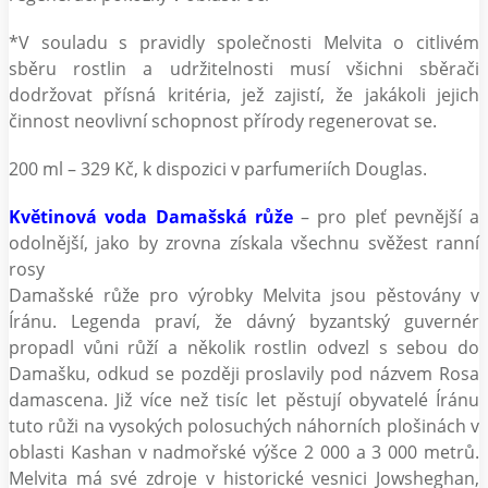
*V souladu s pravidly společnosti Melvita o citlivém
sběru rostlin a udržitelnosti musí všichni sběrači
dodržovat přísná kritéria, jež zajistí, že jakákoli jejich
činnost neovlivní schopnost přírody regenerovat se.
200 ml – 329 Kč, k dispozici v parfumeriích Douglas.
Květinová voda Damašská růže
– pro pleť pevnější a
odolnější, jako by zrovna získala všechnu svěžest ranní
rosy
Damašské růže pro výrobky Melvita jsou pěstovány v
Íránu. Legenda praví, že dávný byzantský guvernér
propadl vůni růží a několik rostlin odvezl s sebou do
Damašku, odkud se později proslavily pod názvem Rosa
damascena. Již více než tisíc let pěstují obyvatelé Íránu
tuto růži na vysokých polosuchých náhorních plošinách v
oblasti Kashan v nadmořské výšce 2 000 a 3 000 metrů.
Melvita má své zdroje v historické vesnici Jowsheghan,