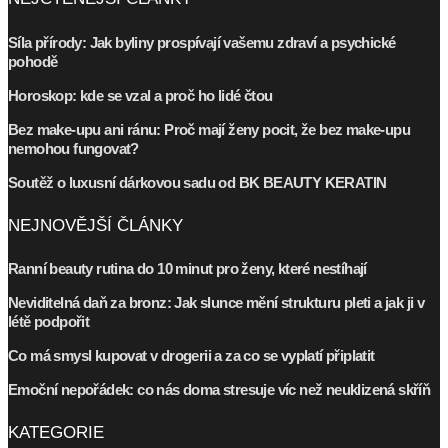
Síla přírody: Jak byliny prospívají vašemu zdraví a psychické
pohodě
Horoskop: kde se vzal a proč ho lidé čtou
Bez make-upu ani ránu: Proč mají ženy pocit, že bez make-upu
nemohou fungovat?
Soutěž o luxusní dárkovou sadu od BK BEAUTY KERATIN
NEJNOVĚJŠÍ ČLÁNKY
Ranní beauty rutina do 10 minut pro ženy, které nestíhají
Neviditelná daň za bronz: Jak slunce mění strukturu pleti a jak ji v
létě podpořit
Co má smysl kupovat v drogerii a za co se vyplatí připlatit
Emoční nepořádek: co nás doma stresuje víc než neuklizená skříň
KATEGORIE