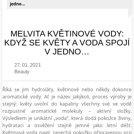
jedno…
MELVITA KVĚTINOVÉ VODY:
KDYŽ SE KVĚTY A VODA SPOJÍ
V JEDNO…
27. 01. 2021
Beauty
Říká se jim hydroláty, květinové nebo někdy dokonce
aromatické vody. Ať je název jakýkoli, proces výroby je
stejný: květy uvolní do kapaliny všechny své ve vodě
rozpustné aromatické molekuly – aktivní složky.
Výsledkem je unikátní „voda“, která dodá pokožce živiny,
hydrataci a osvěžení stejně jemné jako letní déšť.
Květinová voda navíc zanechá pokožku připravenou pro