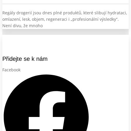
Regály drogerií jsou dnes plné produktů, které slibují hydrataci,
omlazení, lesk, objem, regeneraci i „profesionální výsledky“.
Není divu, že mnoho
Přidejte se k nám
Facebook