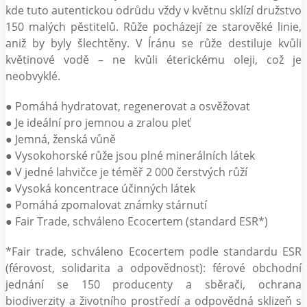
kde tuto autentickou odrůdu vždy v květnu sklízí družstvo
150 malých pěstitelů. Růže pocházejí ze starověké linie,
aniž by byly šlechtěny. V Íránu se růže destiluje kvůli
květinové vodě – ne kvůli éterickému oleji, což je
neobvyklé.
● Pomáhá hydratovat, regenerovat a osvěžovat
● Je ideální pro jemnou a zralou pleť
● Jemná, ženská vůně
● Vysokohorské růže jsou plné minerálních látek
● V jedné lahvičce je téměř 2 000 čerstvých růží
● Vysoká koncentrace účinných látek
● Pomáhá zpomalovat známky stárnutí
● Fair Trade, schváleno Ecocertem (standard ESR*)
*Fair trade, schváleno Ecocertem podle standardu ESR
(férovost, solidarita a odpovědnost): férové obchodní
jednání se 150 producenty a sběrači, ochrana
biodiverzity a životního prostředí a odpovědná sklizeň s