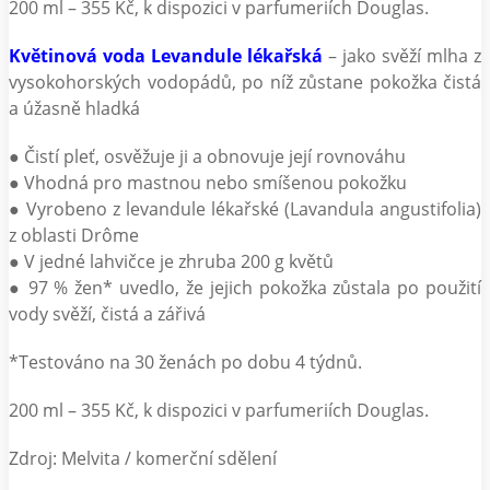
200 ml – 355 Kč, k dispozici v parfumeriích Douglas.
Květinová voda Levandule lékařská
– jako svěží mlha z
vysokohorských vodopádů, po níž zůstane pokožka čistá
a úžasně hladká
● Čistí pleť, osvěžuje ji a obnovuje její rovnováhu
● Vhodná pro mastnou nebo smíšenou pokožku
● Vyrobeno z levandule lékařské (Lavandula angustifolia)
z oblasti Drôme
● V jedné lahvičce je zhruba 200 g květů
● 97 % žen* uvedlo, že jejich pokožka zůstala po použití
vody svěží, čistá a zářivá
*Testováno na 30 ženách po dobu 4 týdnů.
200 ml – 355 Kč, k dispozici v parfumeriích Douglas.
Zdroj: Melvita / komerční sdělení