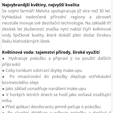
Nejvybranější květiny, nejvyšší kvalita
Se svými farmáři Melvita spolupracuje již více než 30 let.
Vyhledává nedotčené přírodní regiony a zároveň
neustále inovuje své destilační technologie. Na základě tří
desítek let zkušeností značka nyní nabízí čtyři květinové
vody špičkové kvality, které dokáží pleti dodat širokou
škálu blahodárných látek.
Květinová voda: tajemství přírody, široké využití
● Hydratuje pokožku a připraví ji na použití dalších
přípravků
● Coby tonikum odstraní zbytky make-upu
● Po vmasírování do pokožky zlepšuje vstřebávání
kosmetického oleje
● Jako základ usnadňuje nanášení make-upu
● V horkých letních dnech se hodí jako voňavá osvěžující
mlha
● Před aplikací deodorantu jemně pečuje o pokožku
● Po slunění zklidňuje a vyživuje pokožku a dodává jí