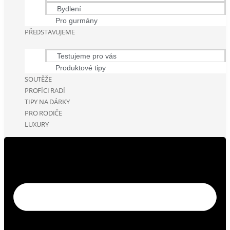
Bydlení
Pro gurmány
PŘEDSTAVUJEME
Testujeme pro vás
Produktové tipy
SOUTĚŽE
PROFÍCI RADÍ
TIPY NA DÁRKY
PRO RODIČE
LUXURY