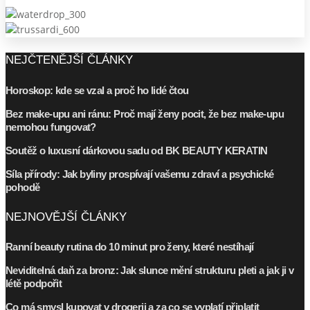
NEJČTENĚJŠÍ ČLÁNKY
Horoskop: kde se vzal a proč ho lidé čtou
Bez make-upu ani ránu: Proč mají ženy pocit, že bez make-upu
nemohou fungovat?
Soutěž o luxusní dárkovou sadu od BK BEAUTY KERATIN
Síla přírody: Jak byliny prospívají vašemu zdraví a psychické
pohodě
NEJNOVĚJŠÍ ČLÁNKY
Ranní beauty rutina do 10 minut pro ženy, které nestíhají
Neviditelná daň za bronz: Jak slunce mění strukturu pleti a jak ji v
létě podpořit
Co má smysl kupovat v drogerii a za co se vyplatí připlatit