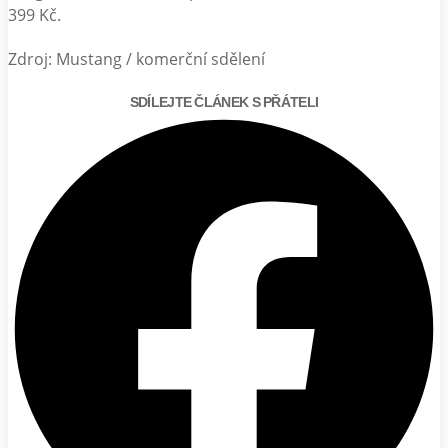
399 Kč.
Zdroj: Mustang / komerční sdělení
SDÍLEJTE ČLÁNEK S PŘÁTELI