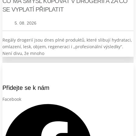
CO MÁ SMYSL KUPOVAT V DROGERII A ZA CO
SE VYPLATÍ PŘIPLATIT
5. 08. 2026
Regály drogerií jsou dnes plné produktů, které slibují hydrataci,
omlazení, lesk, objem, regeneraci i „profesionální výsledky“.
Není divu, že mnoho
Přidejte se k nám
Facebook