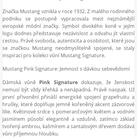
Značka Mustang vznikla v roce 1932. Z malého rodinného
podniku se postupně vypracovala mezi nejznámější
evropské módní značky. Symbol divokého koně v jejím
logu dodnes představuje nezávislost a odvahu jít vlastní
cestou. Právě svoboda, autenticita a osobitost, které jsou
se značkou Mustang neodmyslitelně spojené, se staly
inspirací pro kolekci vůní Mustang Signature.
Mustang Pink Signature: Jemnost s dávkou sebevědomí
Dámská vůně
Pink Signature
dokazuje, že ženskost
nemusí být vždy křehká a nenápadná. Právě naopak. Už
první přivonění přináší energické spojení grapefruitu a
hrušky, které doplňuje jemně kořeněný akcent zázvorové
lilie. Květinové srdce s pomerančovým květem a vodním
jasmínem působí elegantně a vzdušně, zatímco základ
tvořený ambrou, kašmírem a santalovým dřevem dodává
vůni příjemnou hloubku.