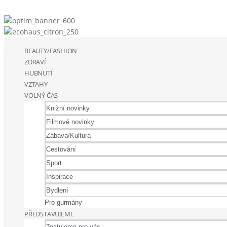
BEAUTY/FASHION
ZDRAVÍ
HUBNUTÍ
VZTAHY
VOLNÝ ČAS
Knižní novinky
Filmové novinky
Zábava/Kultura
Cestování
Sport
Inspirace
Bydlení
Pro gurmány
PŘEDSTAVUJEME
Testujeme pro vás