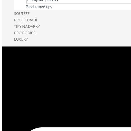
Produktové tipy
SOUTĚŽE
PROFÍCI RADÍ
TIPY NA DÁRKY
PRO RODIČE
LUXURY