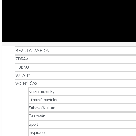
BEAUTY/FASHION
ZDRAVÍ
HUBNUTÍ
VZTAHY
VOLNÝ ČAS
Knižní novinky
Filmové novinky
Zábava/Kultura
Cestování
Sport
Inspirace