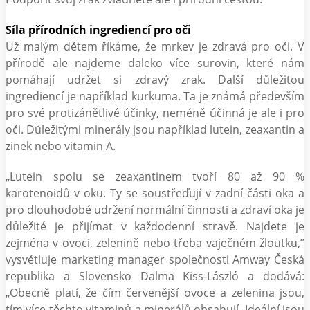
Síla přírodních ingrediencí pro oči
Už malým dětem říkáme, že mrkev je zdravá pro oči. V
přírodě ale najdeme daleko více surovin, které nám
pomáhají udržet si zdravý zrak. Další důležitou
ingrediencí je například kurkuma. Ta je známá především
pro své protizánětlivé účinky, neméně účinná je ale i pro
oči. Důležitými minerály jsou například lutein, zeaxantin a
zinek nebo vitamin A.
„Lutein spolu se zeaxantinem tvoří 80 až 90 %
karotenoidů v oku. Ty se soustřeďují v zadní části oka a
pro dlouhodobé udržení normální činnosti a zdraví oka je
důležité je přijímat v každodenní stravě. Najdete je
zejména v ovoci, zelenině nebo třeba vaječném žloutku,”
vysvětluje marketing manager společnosti Amway Česká
republika a Slovensko Dalma Kiss-László a dodává:
„Obecně platí, že čím červenější ovoce a zelenina jsou,
tím více těchto vitaminů a minerálů obsahují. Ideální jsou