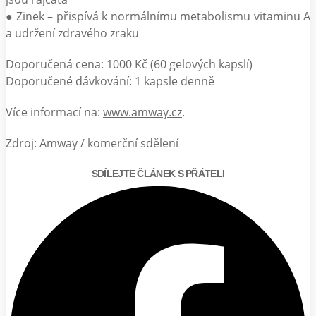
● Zinek – přispívá k normálnímu metabolismu vitaminu A
a udržení zdravého zraku
Doporučená cena: 1000 Kč (60 gelových kapslí)
Doporučené dávkování: 1 kapsle denně
Více informací na:
www.amway.cz
.
Zdroj: Amway / komerční sdělení
SDÍLEJTE ČLÁNEK S PŘÁTELI