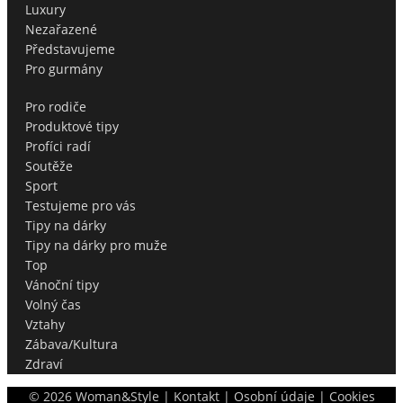
Luxury
Nezařazené
Představujeme
Pro gurmány
Pro rodiče
Produktové tipy
Profíci radí
Soutěže
Sport
Testujeme pro vás
Tipy na dárky
Tipy na dárky pro muže
Top
Vánoční tipy
Volný čas
Vztahy
Zábava/Kultura
Zdraví
©
2026
Woman&Style |
Kontakt
|
Osobní údaje
|
Cookies