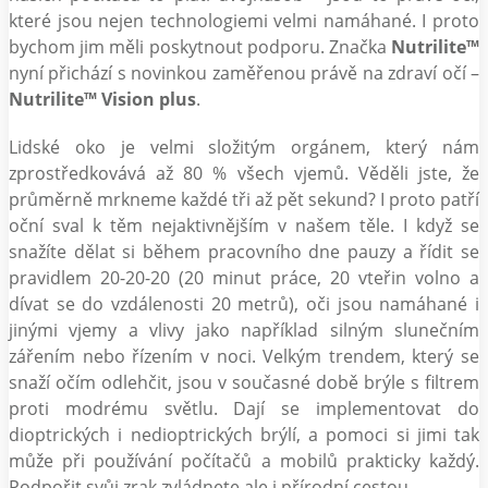
které jsou nejen technologiemi velmi namáhané. I proto
bychom jim měli poskytnout podporu. Značka
Nutrilite™
nyní přichází s novinkou zaměřenou právě na zdraví očí –
Nutrilite™ Vision plus
.
Lidské oko je velmi složitým orgánem, který nám
zprostředkovává až 80 % všech vjemů. Věděli jste, že
průměrně mrkneme každé tři až pět sekund? I proto patří
oční sval k těm nejaktivnějším v našem těle. I když se
snažíte dělat si během pracovního dne pauzy a řídit se
pravidlem 20-20-20 (20 minut práce, 20 vteřin volno a
dívat se do vzdálenosti 20 metrů), oči jsou namáhané i
jinými vjemy a vlivy jako například silným slunečním
zářením nebo řízením v noci. Velkým trendem, který se
snaží očím odlehčit, jsou v současné době brýle s filtrem
proti modrému světlu. Dají se implementovat do
dioptrických i nedioptrických brýlí, a pomoci si jimi tak
může při používání počítačů a mobilů prakticky každý.
Podpořit svůj zrak zvládnete ale i přírodní cestou.