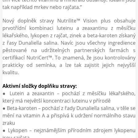
tak například mrkev nebo rajčata.”
Nový doplněk stravy Nutrilite™ Vision plus obsahuje
prvotřídní kombinaci luteinu a zeaxantinu z měsíčku
lékařského, lykopen z rajčat, zinek a beta-karoten získaný
z řasy Dunaliella salina. Navíc jsou všechny ingredience
pěstované na udržitelných partnerských farmách s
certifikací NutriCert™. To znamená, že jsou kontrolovány
prakticky od semínka, a lze tak zajistit jejich nejvyšší
kvalitu.
Aktivní složky doplňku stravy:
● Lutein a zeaxantin – pochází z měsíčku lékařského,
který má největší koncentraci luteinu v přírodě
● Beta-karoten – pochází z řady Dunaliella salina, v těle se
mění na vitamin A a přispívá k udržení normálního stavu
zraku
● Lykopen – nejznámějším přírodním zdrojem lykopenu
jsou rajčata