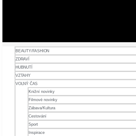
BEAUTY/FASHION
ZDRAVÍ
HUBNUTÍ
VZTAHY
VOLNÝ ČAS
Knižní novinky
Filmové novinky
Zábava/Kultura
Cestování
Sport
Inspirace