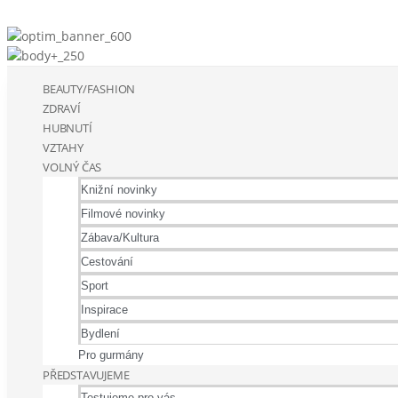
BEAUTY/FASHION
ZDRAVÍ
HUBNUTÍ
VZTAHY
VOLNÝ ČAS
Knižní novinky
Filmové novinky
Zábava/Kultura
Cestování
Sport
Inspirace
Bydlení
Pro gurmány
PŘEDSTAVUJEME
Testujeme pro vás