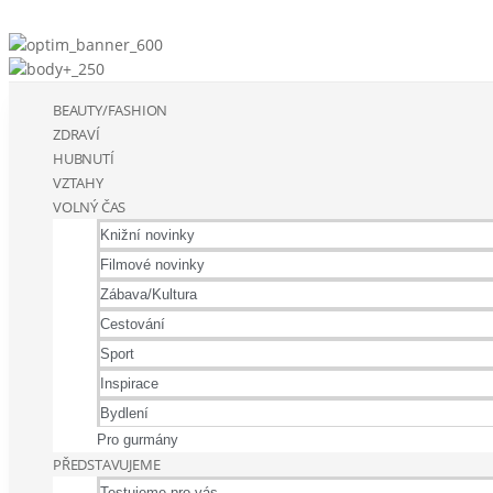
BEAUTY/FASHION
ZDRAVÍ
HUBNUTÍ
VZTAHY
VOLNÝ ČAS
Knižní novinky
Filmové novinky
Zábava/Kultura
Cestování
Sport
Inspirace
Bydlení
Pro gurmány
PŘEDSTAVUJEME
Testujeme pro vás