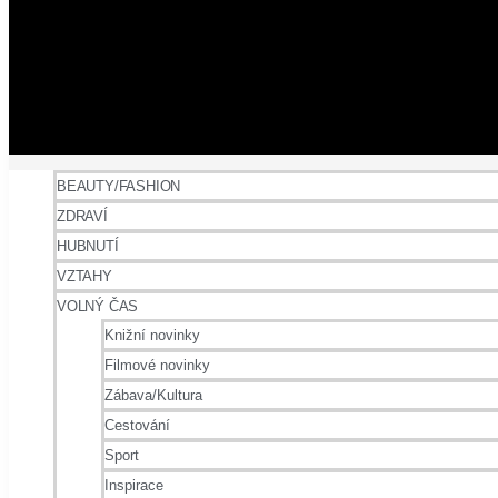
BEAUTY/FASHION
ZDRAVÍ
HUBNUTÍ
VZTAHY
VOLNÝ ČAS
Knižní novinky
Filmové novinky
Zábava/Kultura
Cestování
Sport
Inspirace