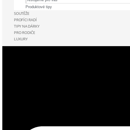
Produktové tipy
SOUTĚŽE
PROFÍCI RADÍ
TIPY NA DÁRKY
PRO RODIČE
LUXURY