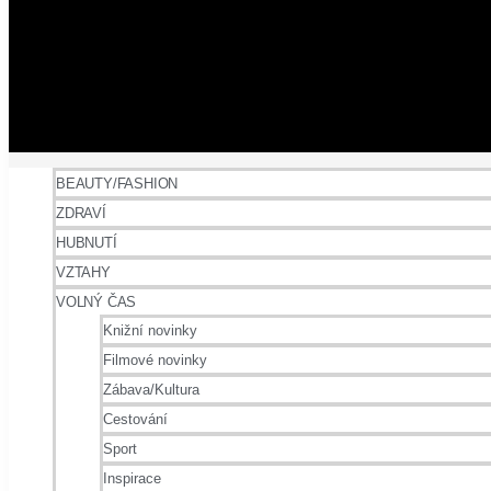
BEAUTY/FASHION
ZDRAVÍ
HUBNUTÍ
VZTAHY
VOLNÝ ČAS
Knižní novinky
Filmové novinky
Zábava/Kultura
Cestování
Sport
Inspirace