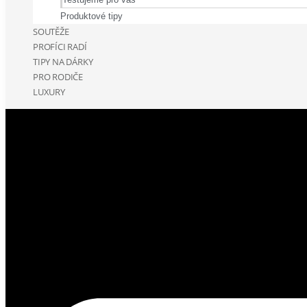
Produktové tipy
SOUTĚŽE
PROFÍCI RADÍ
TIPY NA DÁRKY
PRO RODIČE
LUXURY