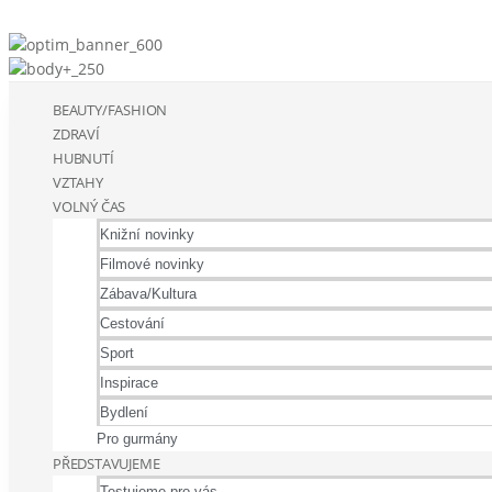
BEAUTY/FASHION
ZDRAVÍ
HUBNUTÍ
VZTAHY
VOLNÝ ČAS
Knižní novinky
Filmové novinky
Zábava/Kultura
Cestování
Sport
Inspirace
Bydlení
Pro gurmány
PŘEDSTAVUJEME
Testujeme pro vás