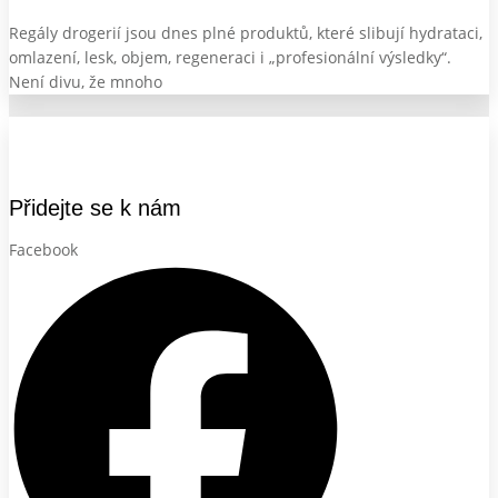
Regály drogerií jsou dnes plné produktů, které slibují hydrataci,
omlazení, lesk, objem, regeneraci i „profesionální výsledky“.
Není divu, že mnoho
Přidejte se k nám
Facebook