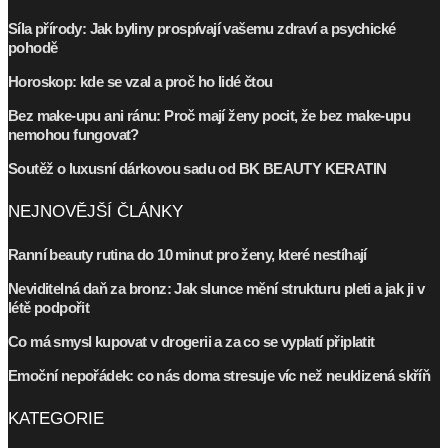
Síla přírody: Jak byliny prospívají vašemu zdraví a psychické
pohodě
Horoskop: kde se vzal a proč ho lidé čtou
Bez make-upu ani ránu: Proč mají ženy pocit, že bez make-upu
nemohou fungovat?
Soutěž o luxusní dárkovou sadu od BK BEAUTY KERATIN
NEJNOVĚJŠÍ ČLÁNKY
Ranní beauty rutina do 10 minut pro ženy, které nestíhají
Neviditelná daň za bronz: Jak slunce mění strukturu pleti a jak ji v
létě podpořit
Co má smysl kupovat v drogerii a za co se vyplatí připlatit
Emoční nepořádek: co nás doma stresuje víc než neuklizená skříň
KATEGORIE