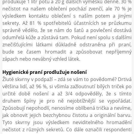
produkuje 1 litr potu a 20 g dalších výměšků denně. 30 %
nečistot na našem oblečení pochází zvenčí, ale 70 % je
výsledkem kontaktu oblečení s naším potem a jinými
sekrety. Až 81 % spotřebitelů účastnících se průzkumu
správně vědělo, že se nám do šatů a povlečení dostává
odumřelá kůže a zůstává tam. Pokud není spolu s dalšími
znečišťujícími látkami důkladně odstraněna při praní,
bude se časem hromadit a způsobovat nepříjemný
zápach nebo nevábný vzhled látek.
Hygienické praní prodlužuje nošení
Žluté skvrny v podpaží – zdá se vám to povědomé? Drtivá
většina lidí, až 96 %, si všimla zažloutnutí bílých triček po
určité době nošení a až 3/4 odpověděly, že s tímto
druhem špíny je pro ně nejobtížnější se vypořádat.
Způsobují nepohodlí, nenosíme oblíbená trička a nevíme,
jak obnovit jejich bezchybnou čistotu a originální barvu.
Tyto skvrny jsou výsledkem neviditelného hromadění
nečistot z různých sekretů. Co dále označili respondenti