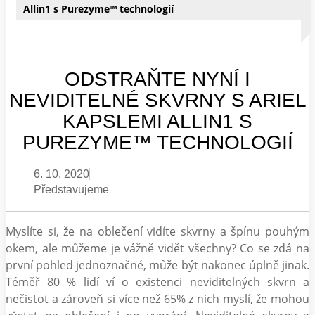
Allin1 s Purezyme™ technologií
ODSTRAŇTE NYNÍ I
NEVIDITELNÉ SKVRNY S ARIEL
KAPSLEMI ALLIN1 S
PUREZYME™ TECHNOLOGIÍ
6. 10. 2020
Představujeme
Myslíte si, že na oblečení vidíte skvrny a špínu pouhým
okem, ale můžeme je vážně vidět všechny? Co se zdá na
první pohled jednoznačné, může být nakonec úplně jinak.
Téměř 80 % lidí ví o existenci neviditelných skvrn a
nečistot a zároveň si více než 65% z nich myslí, že mohou