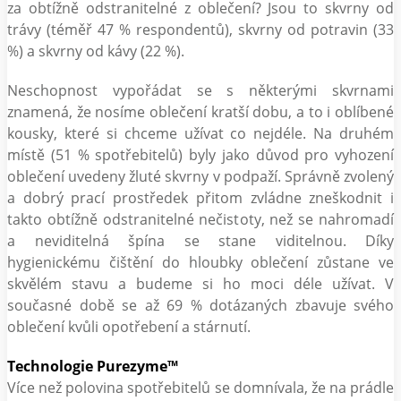
za obtížně odstranitelné z oblečení? Jsou to skvrny od
trávy (téměř 47 % respondentů), skvrny od potravin (33
%) a skvrny od kávy (22 %).
Neschopnost vypořádat se s některými skvrnami
znamená, že nosíme oblečení kratší dobu, a to i oblíbené
kousky, které si chceme užívat co nejdéle. Na druhém
místě (51 % spotřebitelů) byly jako důvod pro vyhození
oblečení uvedeny žluté skvrny v podpaží. Správně zvolený
a dobrý prací prostředek přitom zvládne zneškodnit i
takto obtížně odstranitelné nečistoty, než se nahromadí
a neviditelná špína se stane viditelnou. Díky
hygienickému čištění do hloubky oblečení zůstane ve
skvělém stavu a budeme si ho moci déle užívat. V
současné době se až 69 % dotázaných zbavuje svého
oblečení kvůli opotřebení a stárnutí.
Technologie Purezyme™
Více než polovina spotřebitelů se domnívala, že na prádle