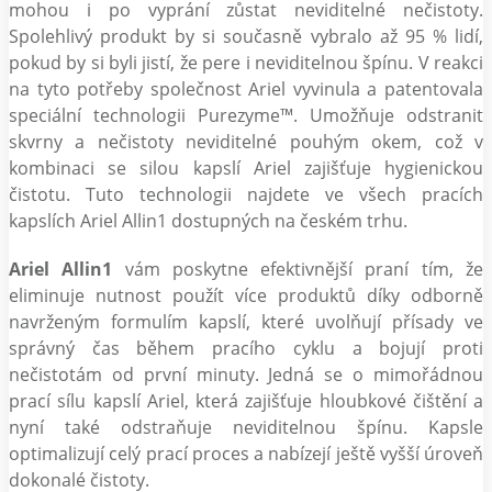
mohou i po vyprání zůstat neviditelné nečistoty.
Spolehlivý produkt by si současně vybralo až 95 % lidí,
pokud by si byli jistí, že pere i neviditelnou špínu. V reakci
na tyto potřeby společnost Ariel vyvinula a patentovala
speciální technologii Purezyme™. Umožňuje odstranit
skvrny a nečistoty neviditelné pouhým okem, což v
kombinaci se silou kapslí Ariel zajišťuje hygienickou
čistotu. Tuto technologii najdete ve všech pracích
kapslích Ariel Allin1 dostupných na českém trhu.
Ariel Allin1
vám poskytne efektivnější praní tím, že
eliminuje nutnost použít více produktů díky odborně
navrženým formulím kapslí, které uvolňují přísady ve
správný čas během pracího cyklu a bojují proti
nečistotám od první minuty. Jedná se o mimořádnou
prací sílu kapslí Ariel, která zajišťuje hloubkové čištění a
nyní také odstraňuje neviditelnou špínu. Kapsle
optimalizují celý prací proces a nabízejí ještě vyšší úroveň
dokonalé čistoty.