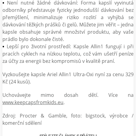
•
Není nutné žádné dávkování: Forma kapslí vyvinutá
odborníky představuje fyzicky jednodušší dávkování bez
přemýšlení, minimalizuje riziko rozlití a vyhýbá se
dávkování těžkých prášků či gelů. Můžete jim věřit – jedna
kapsle obsahuje správné množství produktu, aby vaše
prádlo bylo dokonale čisté.
•
Lepší pro životní prostředí: Kapsle Allin1 fungují i při
pracích cyklech na nízkou teplotu, což vám ušetří peníze
za účty za energii bez kompromisů v kvalitě praní.
Vyzkoušejte kapsle Ariel Allin1 Ultra-Oxi nyní za cenu 329
Kč (24 kusů).
Uchovávejte mimo dosah dětí. Více na
www.keepcapsfromkids.eu
.
Zdroj: Procter & Gamble, foto: bigstock, výrobce /
komerční sdělení
SDÍLEJTE ČLÁNEK S PŘÁTELI