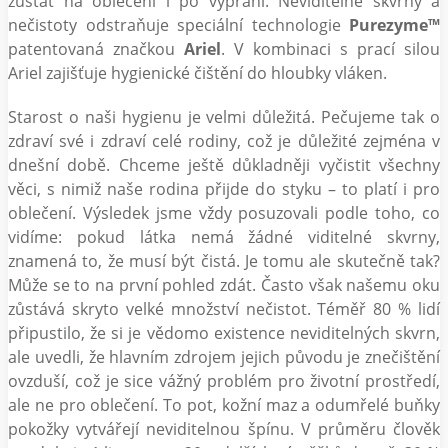
zůstat na oblečení i po vyprání. Neviditelné skvrny a
nečistoty odstraňuje speciální technologie
Purezyme™
patentovaná značkou
Ariel
. V kombinaci s prací silou
Ariel zajišťuje hygienické čištění do hloubky vláken.
Starost o naši hygienu je velmi důležitá. Pečujeme tak o
zdraví své i zdraví celé rodiny, což je důležité zejména v
dnešní době. Chceme ještě důkladněji vyčistit všechny
věci, s nimiž naše rodina přijde do styku – to platí i pro
oblečení. Výsledek jsme vždy posuzovali podle toho, co
vidíme: pokud látka nemá žádné viditelné skvrny,
znamená to, že musí být čistá. Je tomu ale skutečně tak?
Může se to na první pohled zdát. Často však našemu oku
zůstává skryto velké množství nečistot. Téměř 80 % lidí
připustilo, že si je vědomo existence neviditelných skvrn,
ale uvedli, že hlavním zdrojem jejich původu je znečištění
ovzduší, což je sice vážný problém pro životní prostředí,
ale ne pro oblečení. To pot, kožní maz a odumřelé buňky
pokožky vytvářejí neviditelnou špínu. V průměru člověk