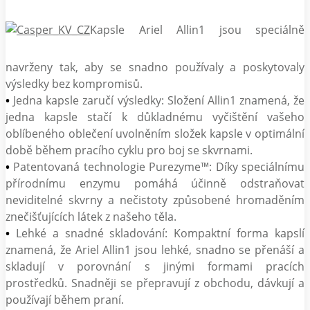
Kapsle Ariel Allin1 jsou speciálně
navrženy tak, aby se snadno používaly a poskytovaly
výsledky bez kompromisů.
•
Jedna kapsle zaručí výsledky: Složení Allin1 znamená, že
jedna kapsle stačí k důkladnému vyčištění vašeho
oblíbeného oblečení uvolněním složek kapsle v optimální
době během pracího cyklu pro boj se skvrnami.
•
Patentovaná technologie Purezyme™: Díky speciálnímu
přírodnímu enzymu pomáhá účinně odstraňovat
neviditelné skvrny a nečistoty způsobené hromaděním
znečišťujících látek z našeho těla.
•
Lehké a snadné skladování: Kompaktní forma kapslí
znamená, že Ariel Allin1 jsou lehké, snadno se přenáší a
skladují v porovnání s jinými formami pracích
prostředků. Snadněji se přepravují z obchodu, dávkují a
používají během praní.