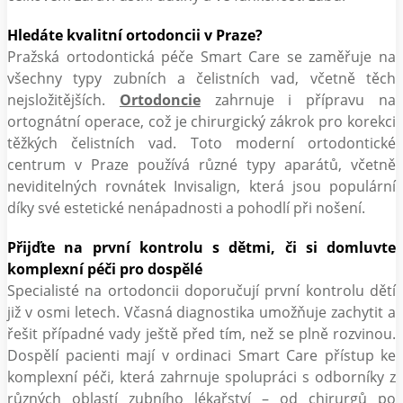
Hledáte kvalitní ortodoncii v Praze?
Pražská ortodontická péče Smart Care se zaměřuje na
všechny typy zubních a čelistních vad, včetně těch
nejsložitějších.
Ortodoncie
zahrnuje i přípravu na
ortognátní operace, což je chirurgický zákrok pro korekci
těžkých čelistních vad. Toto moderní ortodontické
centrum v Praze používá různé typy aparátů, včetně
neviditelných rovnátek Invisalign, která jsou populární
díky své estetické nenápadnosti a pohodlí při nošení.
Přijďte na první kontrolu s dětmi, či si domluvte
komplexní péči pro dospělé
Specialisté na ortodoncii doporučují první kontrolu dětí
již v osmi letech. Včasná diagnostika umožňuje zachytit a
řešit případné vady ještě před tím, než se plně rozvinou.
Dospělí pacienti mají v ordinaci Smart Care přístup ke
komplexní péči, která zahrnuje spolupráci s odborníky z
různých oblastí zubního lékařství – od chirurgů po