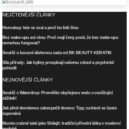
NEJČTENĚJŠÍ ČLÁNKY
Horoskop: kde se vzal a proč ho lidé čtou
Bez make-upu ani ránu: Proč mají ženy pocit, že bez make-upu
nemohou fungovat?
Soutěž o luxusní dárkovou sadu od BK BEAUTY KERATIN
Síla přírody: Jak byliny prospívají vašemu zdraví a psychické
pohodě
NEJNOVĚJŠÍ ČLÁNKY
Soutěž s Waterdrop: Proměňte obyčejnou vodu v osvěžující
zážitek!
Jak před dovolenou zabezpečit domov: Tipy, na které se často
zapomíná
Mumio známé také jako Shilajit: tradiční přírodní látka v moderní
podobě