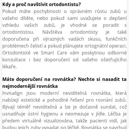
Kdy a proč navštívit ortodontistu?
Pokud máte pochybnosti o správném růstu zubů u
vašeho dítěte, nebo pokud sami uvažujete o zlepšení
vzhledu vašich zubů, je vhodné se poradit s
ortodontistou. Návštěva ortodontisty je také
doporučena při výrazných vadách skusu, funkčních
problémech čelistí a pokud plánujete ortognátní operaci.
Ortodontisté ve Smart Care vám poskytnou odborné
konzultace i bez doporučení od vašeho ošetřujícího
lékaře.
Máte doporučení na rovnátka? Nechte si nasadit ta
nejmodernější rovnátka
Invisalign jsou moderní neviditelná rovnátka, která
nabízejí estetické a pohodlné řešení pro rovnání zubů.
Bývají téměř neviditelná a lze je dočasně sundat, což
usnadňuje ústní hygienu a neomezuje v jídle. Léčba je
předem virtuálně vizualizována, takže pacienti vidí, jak
budou jejich zuby vypadat po léčbě. Rovnátka se navrhují