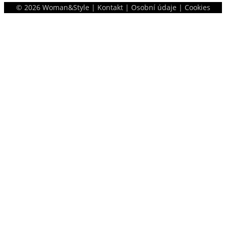
©
2026
Woman&Style |
Kontakt
|
Osobní údaje
|
Cookies