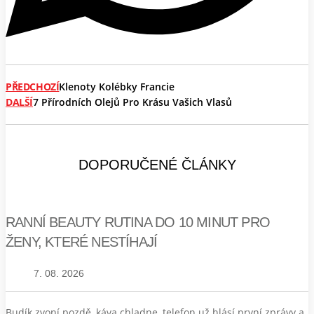
PŘEDCHOZÍ
Klenoty Kolébky Francie
DALŠÍ
7 Přírodních Olejů Pro Krásu Vašich Vlasů
DOPORUČENÉ ČLÁNKY
RANNÍ BEAUTY RUTINA DO 10 MINUT PRO
ŽENY, KTERÉ NESTÍHAJÍ
7. 08. 2026
Budík zvoní pozdě, káva chladne, telefon už hlásí první zprávy a