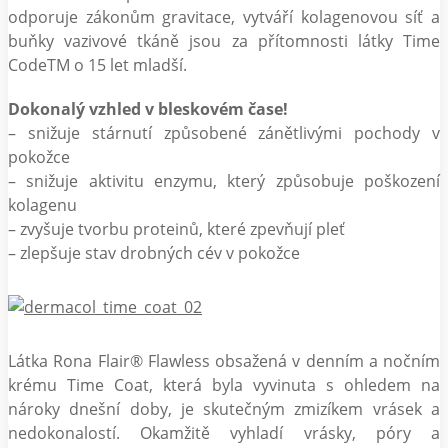
odporuje zákonům gravitace, vytváří kolagenovou síť a
buňky vazivové tkáně jsou za přítomnosti látky Time
CodeTM o 15 let mladší.
Dokonalý vzhled v bleskovém čase!
– snižuje stárnutí způsobené zánětlivými pochody v
pokožce
– snižuje aktivitu enzymu, který způsobuje poškození
kolagenu
– zvyšuje tvorbu proteinů, které zpevňují pleť
– zlepšuje stav drobných cév v pokožce
Látka Rona Flair® Flawless obsažená v denním a nočním
krému Time Coat, která byla vyvinuta s ohledem na
nároky dnešní doby, je skutečným zmizíkem vrásek a
nedokonalostí. Okamžitě vyhladí vrásky, póry a