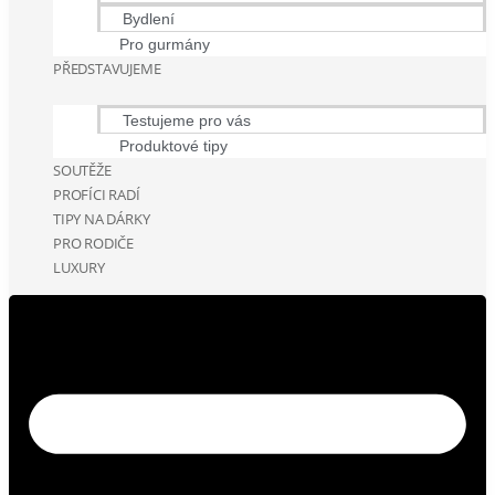
Bydlení
Pro gurmány
PŘEDSTAVUJEME
Testujeme pro vás
Produktové tipy
SOUTĚŽE
PROFÍCI RADÍ
TIPY NA DÁRKY
PRO RODIČE
LUXURY