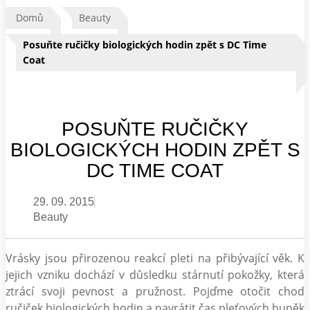
Domů
Beauty
Posuňte ručičky biologických hodin zpět s DC Time
Coat
POSUŇTE RUČIČKY
BIOLOGICKÝCH HODIN ZPĚT S
DC TIME COAT
29. 09. 2015
Beauty
Vrásky jsou přirozenou reakcí pleti na přibývající věk. K
jejich vzniku dochází v důsledku stárnutí pokožky, která
ztrácí svoji pevnost a pružnost. Pojďme otočit chod
ručiček biologických hodin a navrátit čas pleťových buněk