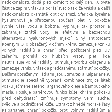
nedokonalosti, dodá pleti komfort po celý den. Kulovité
částice zaplní vrásku a odráží světlo tak, že vráska a další
nedokonalosti okamžitě opticky zmizí. Sférická kyselina
hyaluronová je přirozenou součástí pleti, v pokožce
rychle váže vodu a bobtná, vyplňuje tak prostor a
zabraňuje ztrátě vody. Je efektivní a bezpečnou
alternativou hyaluronových injekcí. Silný antioxidant
Koenzym Q10 obsažený v očním krému zamezuje vzniku
volných radikálů a chrání před poškození pleti UV
zářením, proniká do hlubších vrstev pleti, kde
neutralizuje volné radikály, stimuluje tvorbu kolagenu a
zamezuje vzniku vrásek a předčasnému stárnutí pokožky.
Dalšími obsaženými látkami jsou Stimutex a Kalpariane®.
Stimutex je speciálně vybraná kombinace trojice látek
vosku ječmene setého, arganového oleje a bambuckého
másla. Posiluje bariérovou funkci kůže, chrání pokožku
před dehydratací, zmírňuje symptomy velmi suché,
svědivé a podrážděné kůže. Extrakt z hnědé mořské řasy
Kalpariane® chrání pokožku proti volným radikálům a