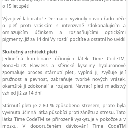
o 15 let zpět!
Vývojové laboratoře Dermacol vyvinuly novou řadu péče
o pleť proti vráskám s intenzivně zdokonalujícím a
omlazujícím účinkem a rozjasňujícími optickými
pigmenty. Již za 14 dní Vy rozdíl pocítíte a ostatní ho uvidí!
Skutečný architekt pleti
Jedinečná kombinace účinných látek Time CodeTM,
RonaFlair® Flawless a sférické kyseliny hyaluronové
zpomaluje proces stárnutí pleti, vypíná ji, zvyšuje její
pružnost a pevnost, zabraňuje tvorbě nových vrásek,
okamžitě ji zdokonalí a rozjasní. Navrací pleti mladistvý
vzhled již za 14 dní.
Stárnutí pleti je z 80 % způsobeno stresem, proto byla
vyvinuta účinná látka působící proti zánětu a stresu. Tato
látka Time CodeTM se přirozeně vyskytuje v pokožce a v
mozku. V doporučeném dávkování Time CodeTM