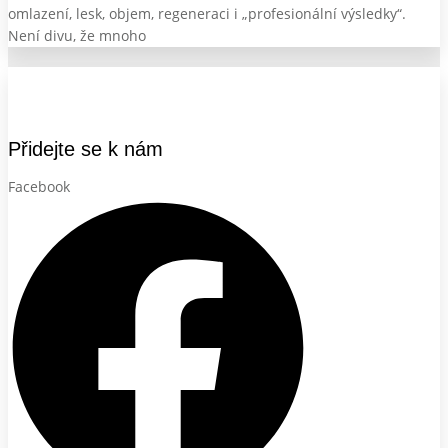
omlazení, lesk, objem, regeneraci i „profesionální výsledky“.
Není divu, že mnoho
Přidejte se k nám
Facebook