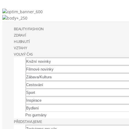
BEAUTY/FASHION
ZDRAVÍ
HUBNUTÍ
VZTAHY
VOLNÝ ČAS
Knižní novinky
Filmové novinky
Zábava/Kultura
Cestování
Sport
Inspirace
Bydlení
Pro gurmány
PŘEDSTAVUJEME
Testujeme pro vás