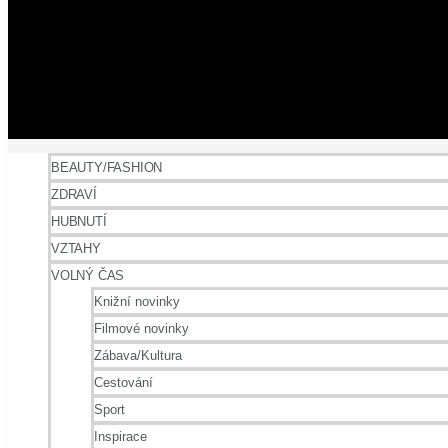
BEAUTY/FASHION
ZDRAVÍ
HUBNUTÍ
VZTAHY
VOLNÝ ČAS
Knižní novinky
Filmové novinky
Zábava/Kultura
Cestování
Sport
Inspirace