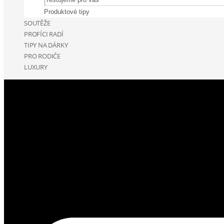
Produktové tipy
SOUTĚŽE
PROFÍCI RADÍ
TIPY NA DÁRKY
PRO RODIČE
LUXURY