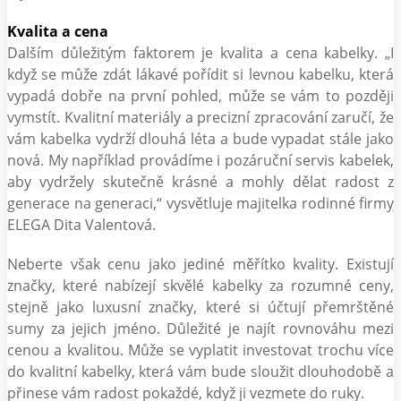
Kvalita a cena
Dalším důležitým faktorem je kvalita a cena kabelky. „I
když se může zdát lákavé pořídit si levnou kabelku, která
vypadá dobře na první pohled, může se vám to později
vymstít. Kvalitní materiály a precizní zpracování zaručí, že
vám kabelka vydrží dlouhá léta a bude vypadat stále jako
nová. My například provádíme i pozáruční servis kabelek,
aby vydržely skutečně krásné a mohly dělat radost z
generace na generaci,“ vysvětluje majitelka rodinné firmy
ELEGA Dita Valentová.
Neberte však cenu jako jediné měřítko kvality. Existují
značky, které nabízejí skvělé kabelky za rozumné ceny,
stejně jako luxusní značky, které si účtují přemrštěné
sumy za jejich jméno. Důležité je najít rovnováhu mezi
cenou a kvalitou. Může se vyplatit investovat trochu více
do kvalitní kabelky, která vám bude sloužit dlouhodobě a
přinese vám radost pokaždé, když ji vezmete do ruky.