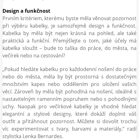
Design a funkčnost
Prvním kritériem, kterému byste měla věnovat pozornost
při výběru kabelky, je samozřejmě design a funkčnost.
Kabelka by měla být nejen krásná na pohled, ale také
praktická a funkční. Přemýšlejte o tom, jaké účely má
kabelka sloužit – bude to taška do práce, do města, na
večírek nebo na cestování?
„Pokud hledáte kabelku pro každodenní nošení do práce
nebo do města, měla by být prostorná s dostatečným
množstvím kapes nebo oddělením pro uložení vašich
věcí. Zároveň by měla být pohodlná na nošení, ideálně s
nastavitelným ramenním popruhem nebo s pohodlnými
uchy. Naopak pro večírkové kabelky je vhodné hledat
elegantní a stylové designy, které dokáží doplnit váš
outfit a přitáhnout pozornost. Můžete si dovolit trochu
víc experimentovat s tvary, barvami a materiály,“ radí
stylistka Lenka Bernardes.