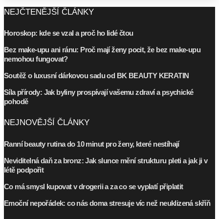
NEJČTENĚJŠÍ ČLÁNKY
Horoskop: kde se vzal a proč ho lidé čtou
Bez make-upu ani ránu: Proč mají ženy pocit, že bez make-upu
nemohou fungovat?
Soutěž o luxusní dárkovou sadu od BK BEAUTY KERATIN
Síla přírody: Jak byliny prospívají vašemu zdraví a psychické
pohodě
NEJNOVĚJŠÍ ČLÁNKY
Ranní beauty rutina do 10 minut pro ženy, které nestíhají
Neviditelná daň za bronz: Jak slunce mění strukturu pleti a jak ji v
létě podpořit
Co má smysl kupovat v drogerii a za co se vyplatí připlatit
Emoční nepořádek: co nás doma stresuje víc než neuklizená skříň