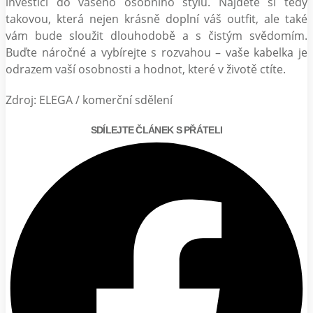
investicí do vašeho osobního stylu. Najděte si tedy
takovou, která nejen krásně doplní váš outfit, ale také
vám bude sloužit dlouhodobě a s čistým svědomím.
Buďte náročné a vybírejte s rozvahou – vaše kabelka je
odrazem vaší osobnosti a hodnot, které v životě ctíte.
Zdroj: ELEGA / komerční sdělení
SDÍLEJTE ČLÁNEK S PŘÁTELI