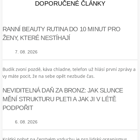
DOPORUČENÉ ČLÁNKY
RANNÍ BEAUTY RUTINA DO 10 MINUT PRO
ŽENY, KTERÉ NESTÍHAJÍ
7. 08. 2026
Budík zvoní pozdě, káva chladne, telefon už hlásí první zprávy a
vy máte pocit, že na sebe opět nezbude čas.
NEVIDITELNÁ DAŇ ZA BRONZ: JAK SLUNCE
MĚNÍ STRUKTURU PLETI A JAK JI V LÉTĚ
PODPOŘIT
6. 08. 2026
Krátký pobyt na čerstvém vzduchu je pro lidský organismus