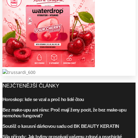
NEJČTENĚJŠÍ ČLÁNKY
Horoskop: kde se vzal a proč ho lidé čtou
Bez make-upu ani ránu: Proč mají ženy pocit, že bez make-upu
nemohou fungovat?
Soutěž o luxusní dárkovou sadu od BK BEAUTY KERATIN
Síla přírody: Jak byliny prospívají vašemu zdraví a psychické