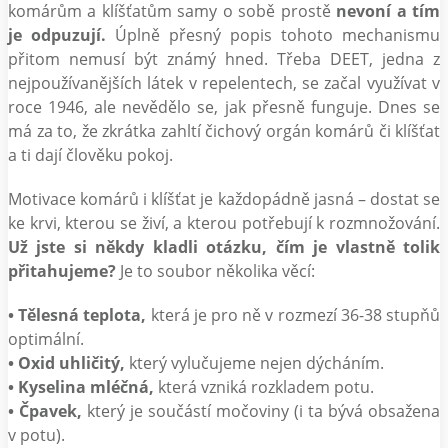
komárům a klíšťatům samy o sobě prostě
nevoní a tím
je odpuzují.
Úplně přesný popis tohoto mechanismu
přitom nemusí být známý hned. Třeba DEET, jedna z
nejpoužívanějších látek v repelentech, se začal využívat v
roce 1946, ale nevědělo se, jak přesně funguje. Dnes se
má za to, že zkrátka zahltí čichový orgán komárů či klíšťat
a ti dají člověku pokoj.
Motivace komárů i klíšťat je každopádně jasná – dostat se
ke krvi, kterou se živí, a kterou potřebují k rozmnožování.
Už jste si někdy kladli otázku, čím je vlastně tolik
přitahujeme?
Je to soubor několika věcí:
•
Tělesná teplota,
která je pro ně v rozmezí 36-38 stupňů
optimální.
• Oxid uhličitý,
který vylučujeme nejen dýcháním.
• Kyselina mléčná,
která vzniká rozkladem potu.
• Čpavek,
který je součástí močoviny (i ta bývá obsažena
v potu).