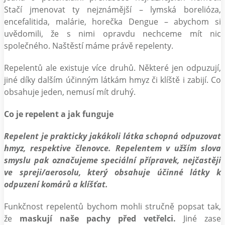
Stačí jmenovat ty nejznámější – lymská borelióza,
encefalitida, malárie, horečka Dengue – abychom si
uvědomili, že s nimi opravdu nechceme mít nic
společného. Naštěstí máme právě repelenty.
Repelentů ale existuje více druhů. Některé jen odpuzují,
jiné díky dalším účinným látkám hmyz či klíště i zabijí. Co
obsahuje jeden, nemusí mít druhý.
Co je repelent a jak funguje
Repelent je prakticky jakákoli látka schopná odpuzovat
hmyz, respektive členovce. Repelentem v užším slova
smyslu pak označujeme speciální přípravek, nejčastěji
ve spreji/aerosolu, který obsahuje účinné látky k
odpuzení komárů a klíšťat.
Funkčnost repelentů bychom mohli stručně popsat tak,
že
maskují naše pachy před vetřelci.
Jiné zase