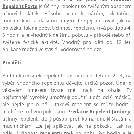
Repelent Forte
je účinný repelent se zvýšeným obsahem
účinných látek. Působí proti komárům, klíšťatům,
muchničkám a dalšímu hmyzu. Lze jej aplikovat jak na
pokožku, tak na oděv. Účinnost repelentu trvá po dobu 4-
6 hodin a je vhodný k delšímu pobytu v přírodě nebo při
zvýšené fyzické aktivitě. Vhodný pro děti od 12 let.
Aplikace možná ve svislé i vodorovné poloze.
Pro děti
Budou-li uživateli repelentu velmi malé děti do 2 let, na
výběr vhodného repelentu dávejte určitě pozor. Údaj o
věkovém omezení byste měli najít na obale. Ty
nejšetrnější výrobky umožňují použití u dětí od 6 měsíců,
ale nejde jen o ně – takový repelent se může hodit i
osobám s citlivou pokožkou.
Predator Repelent Junior
je
účinný repelent, který působí proti komárům, klíšťatům a
muchničkám. Lze jej aplikovat jak na pokožku, tak na
oděv. Účinnost repelentu trvá po dobu 2-4 hodin a je