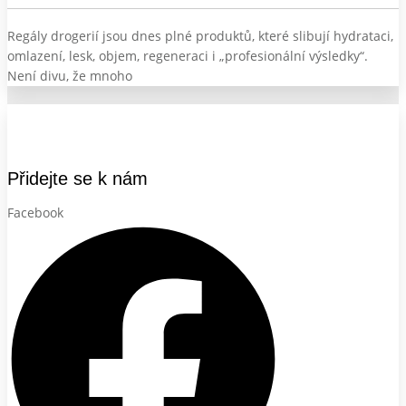
Regály drogerií jsou dnes plné produktů, které slibují hydrataci,
omlazení, lesk, objem, regeneraci i „profesionální výsledky“.
Není divu, že mnoho
Přidejte se k nám
Facebook