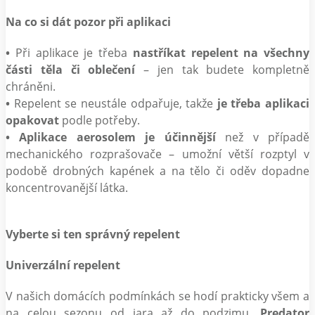
Na co si dát pozor při aplikaci
•
Při aplikace je třeba
nastříkat repelent na všechny
části těla či oblečení
– jen tak budete kompletně
chráněni.
•
Repelent se neustále odpařuje, takže
je třeba aplikaci
opakovat
podle potřeby.
•
Aplikace aerosolem je účinnější
než v případě
mechanického rozprašovače – umožní větší rozptyl v
podobě drobných kapének a na tělo či oděv dopadne
koncentrovanější látka.
Vyberte si ten správný repelent
Univerzální repelent
V našich domácích podmínkách se hodí prakticky všem a
na celou sezonu od jara až do podzimu.
Predator