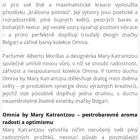
si pro své živé a maximalistické kreace vysloužila
přezdívku „královna potisků“. Její výtvory jsou poetické a
rozradostnělé, plné bujných květů, pestrých barev a
bohatých textur. Její veselé vzory vyzařují pozitivní vibrace
– a proto perfektně doplňují troufalý design značky
Bvlgari a zářivé barvy kolekce Omnia.
Parfumér Alberto Morillas a designérka Mary Katrantzou
společně umísili novou vůni, v níž se snoubí radostnost,
zářivost a nespoutanost kolekce Omnia. V tomto duchu
Omnia by Mary Katrantzou ztělesňuje dialog mezi dvěma
světy – je produktem synergie dvou výrazných kreativců,
jejichž vize působivě doplňují jedna druhou, v duchu
nezaměnitelné živelné estetiky značky Bvlgari.
Omnia by Mary Katrantzou – pestrobarevné aroma
radosti a optimismu
Mary Katrantzou vytvořila ničím nerušený svět plný
radostných prožitků, nesoucí půvab a povznášející