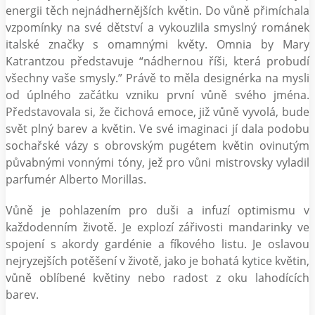
energii těch nejnádhernějších květin. Do vůně přimíchala
vzpomínky na své dětství a vykouzlila smyslný románek
italské značky s omamnými květy. Omnia by Mary
Katrantzou představuje “nádhernou říši, která probudí
všechny vaše smysly.” Právě to měla designérka na mysli
od úplného začátku vzniku první vůně svého jména.
Představovala si, že čichová emoce, již vůně vyvolá, bude
svět plný barev a květin. Ve své imaginaci jí dala podobu
sochařské vázy s obrovským pugétem květin ovinutým
půvabnými vonnými tóny, jež pro vůni mistrovsky vyladil
parfumér Alberto Morillas.
Vůně je pohlazením pro duši a infuzí optimismu v
každodenním životě. Je explozí zářivosti mandarinky ve
spojení s akordy gardénie a fíkového listu. Je oslavou
nejryzejších potěšení v životě, jako je bohatá kytice květin,
vůně oblíbené květiny nebo radost z oku lahodících
barev.