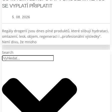
SE VYPLATÍ PŘIPLATIT
5. 08. 2026
Regály drogerií jsou dnes plné produktů, které slibují hydrataci,
omlazení, lesk, objem, regeneraci i „profesionální výsledky“.
Není divu, že mnoho
Search