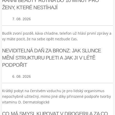
RANNÍ BEAUTY RUTINA DO 10 MINUT PRO
ŽENY, KTERÉ NESTÍHAJÍ
7. 08. 2026
Budík zvoní pozdě, káva chladne, telefon už hlásí první zprávy a
vy máte pocit, že na sebe opět nezbude čas.
NEVIDITELNÁ DAŇ ZA BRONZ: JAK SLUNCE
MĚNÍ STRUKTURU PLETI A JAK JI V LÉTĚ
PODPOŘIT
6. 08. 2026
Krátký pobyt na čerstvém vzduchu je pro lidský organismus
nepochybně užitečný, mimo jiné díky přirozené podpoře tvorby
vitaminu D. Dermatologické
CO MÁ SMYSL KUPOVAT V DROGERII A ZA CO