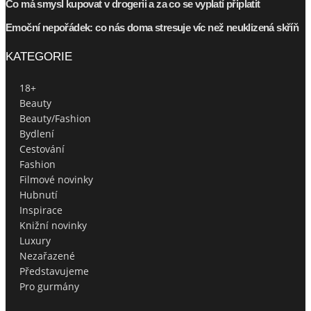
Co má smysl kupovat v drogerii a za co se vyplatí připlatit
Emoční nepořádek: co nás doma stresuje víc než neuklizená skříň
KATEGORIE
18+
Beauty
Beauty/Fashion
Bydlení
Cestování
Fashion
Filmové novinky
Hubnutí
Inspirace
Knižní novinky
Luxury
Nezařazené
Představujeme
Pro gurmány