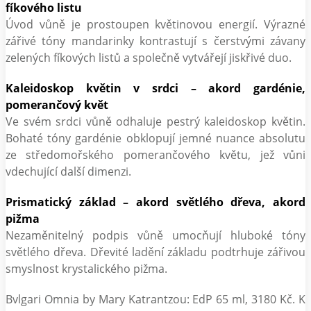
fíkového listu
Úvod vůně je prostoupen květinovou energií. Výrazné
zářivé tóny mandarinky kontrastují s čerstvými závany
zelených fíkových listů a společně vytvářejí jiskřivé duo.
Kaleidoskop květin v srdci – akord gardénie,
pomerančový květ
Ve svém srdci vůně odhaluje pestrý kaleidoskop květin.
Bohaté tóny gardénie obklopují jemné nuance absolutu
ze středomořského pomerančového květu, jež vůni
vdechující další dimenzi.
Prismatický základ – akord světlého dřeva, akord
pižma
Nezaměnitelný podpis vůně umocňují hluboké tóny
světlého dřeva. Dřevité ladění základu podtrhuje zářivou
smyslnost krystalického pižma.
Bvlgari Omnia by Mary Katrantzou: EdP 65 ml, 3180 Kč. K