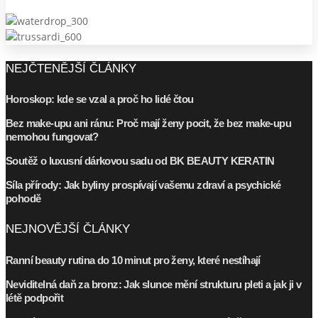
NEJČTENĚJŠÍ ČLÁNKY
Horoskop: kde se vzal a proč ho lidé čtou
Bez make-upu ani ránu: Proč mají ženy pocit, že bez make-upu
nemohou fungovat?
Soutěž o luxusní dárkovou sadu od BK BEAUTY KERATIN
Síla přírody: Jak byliny prospívají vašemu zdraví a psychické
pohodě
NEJNOVĚJŠÍ ČLÁNKY
Ranní beauty rutina do 10 minut pro ženy, které nestíhají
Neviditelná daň za bronz: Jak slunce mění strukturu pleti a jak ji v
létě podpořit