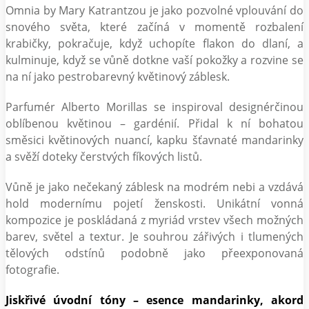
Omnia by Mary Katrantzou je jako pozvolné vplouvání do
snového světa, které začíná v momentě rozbalení
krabičky, pokračuje, když uchopíte flakon do dlaní, a
kulminuje, když se vůně dotkne vaší pokožky a rozvine se
na ní jako pestrobarevný květinový záblesk.
Parfumér Alberto Morillas se inspiroval designérčinou
oblíbenou květinou – gardénií. Přidal k ní bohatou
směsici květinových nuancí, kapku šťavnaté mandarinky
a svěží doteky čerstvých fíkových listů.
Vůně je jako nečekaný záblesk na modrém nebi a vzdává
hold modernímu pojetí ženskosti. Unikátní vonná
kompozice je poskládaná z myriád vrstev všech možných
barev, světel a textur. Je souhrou zářivých i tlumených
tělových odstínů podobně jako přeexponovaná
fotografie.
Jiskřivé úvodní tóny – esence mandarinky, akord