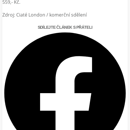
559,- Kč.
Zdroj: Ciaté London / komerční sdělení
SDÍLEJTE ČLÁNEK S PŘÁTELI