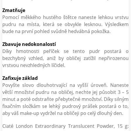
Zmatňuje
Pomocí měkkého hustého štětce naneste lehkou vrstvu
pudru na místa, která se obvykle lesknou. Výsledkem
bude na první pohled svůdně hedvábná pokožka.
Zbavuje nedokonalostí
Díky hmotnosti peříček se tento pudr postará o
bezchybný vzhled, aniž by obličej zatížil nepřirozenou
vrstvou nevzhledných líčidel.
Zafixuje základ
Povyšte slovo dlouhotrvající na vyšší úroveň. Naneste
větší množství pudru na obličej, nechte jej působit 3 – 5
minut a poté odstraňte přebytečné množství. Díky silným
fixačním složkám se lehký pudrový prášek postará o to,
aby váš make-up vydržel na obličeji po celý dlouhý den.
Ciaté London Extraordinary Translucent Powder, 15 g: