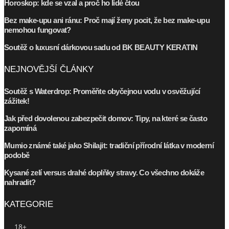
Horoskop: kde se vzal a proč ho lidé čtou
Bez make-upu ani ránu: Proč mají ženy pocit, že bez make-upu
nemohou fungovat?
Soutěž o luxusní dárkovou sadu od BK BEAUTY KERATIN
NEJNOVĚJŠÍ ČLÁNKY
Soutěž s Waterdrop: Proměňte obyčejnou vodu v osvěžující
zážitek!
Jak před dovolenou zabezpečit domov: Tipy, na které se často
zapomíná
Mumio známé také jako Shilajit: tradiční přírodní látka v moderní
podobě
Kysané zelí versus drahé doplňky stravy. Co všechno dokáže
nahradit?
KATEGORIE
18+