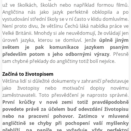
už ve školkách, školách nebo například formou filmů.
Angličtina nás jako jazyk perfektně obklopila a po
vystudování střední školy se v ní často v klidu domluvíme.
Není proto divu, že většinu Čechů láká nabídka práce ve
Velké Británii. Mnohdy si ale neuvědomují, že ovládají jen
úroveň jazyka, kterou se domluví. Jenže
úplně jiným
světem je pak komunikace jazykem psaným
především potom s jeho odbornými výrazy
. Přesně
tam chybné překlady do angličtiny totiž bolí nejvíce.
Začíná to životopisem
Většina lidí si důležité dokumenty v zahraničí představuje
jako životopisy nebo motivační dopisy novému
zaměstnavateli. Toto přesvědčení je naprosto správné.
První krůčky v nové zemi totiž pravděpodobně
povedete právě za účelem buď odevzdání životopisu
nebo na pracovní pohovor. Zatímco v mluvené
angličtině se chyby při pochopení vaší myšlenky
přehlíží, na papíře se vyžaduje vždy perfektní