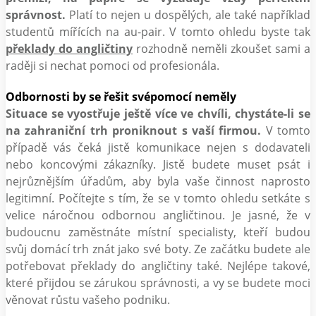
správnost.
Platí to nejen u dospělých, ale také například
studentů mířících na au-pair. V tomto ohledu byste tak
překlady do angličtiny
rozhodně neměli zkoušet sami a
raději si nechat pomoci od profesionála.
Odbornosti by se řešit svépomocí neměly
Situace se vyostřuje ještě více ve chvíli, chystáte-li se
na zahraniční trh proniknout s vaší firmou.
V tomto
případě vás čeká jistě komunikace nejen s dodavateli
nebo koncovými zákazníky. Jistě budete muset psát i
nejrůznějším úřadům, aby byla vaše činnost naprosto
legitimní. Počítejte s tím, že se v tomto ohledu setkáte s
velice náročnou odbornou angličtinou. Je jasné, že v
budoucnu zaměstnáte místní specialisty, kteří budou
svůj domácí trh znát jako své boty. Ze začátku budete ale
potřebovat překlady do angličtiny také. Nejlépe takové,
které přijdou se zárukou správnosti, a vy se budete moci
věnovat růstu vašeho podniku.