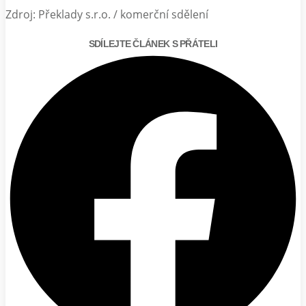
Zdroj: Překlady s.r.o. / komerční sdělení
SDÍLEJTE ČLÁNEK S PŘÁTELI