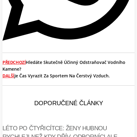
PŘEDCHOZÍ
Hledáte Skutečně Účinný Odstraňovač Vodního
Kamene?
DALŠÍ
Je Čas Vyrazit Za Sportem Na Čerstvý Vzduch.
DOPORUČENÉ ČLÁNKY
LÉTO PO ČTYŘICÍTCE: ŽENY HUBNOU
RYCHLEJI NEŽ KDY DŘÍV. ODBORNÍCI ALE