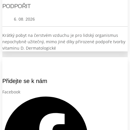
PODPOŘIT
6. 08. 2026
Krátký pobyt na čerstvém vzduchu je pro lidský organismus
nepochybně užitečný, mimo jiné díky přirozené podpoře tvorby
vitaminu D. Dermatologické
Přidejte se k nám
Facebook