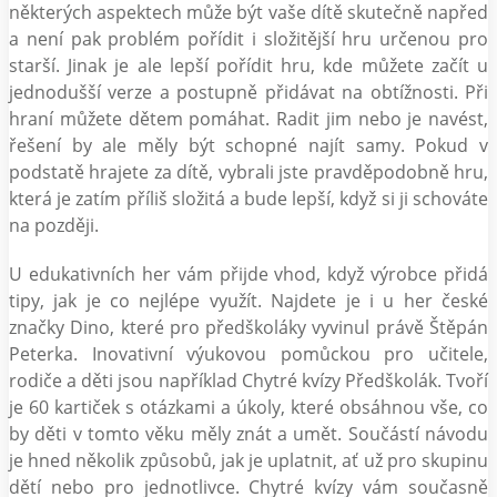
některých aspektech může být vaše dítě skutečně napřed
a není pak problém pořídit i složitější hru určenou pro
starší. Jinak je ale lepší pořídit hru, kde můžete začít u
jednodušší verze a postupně přidávat na obtížnosti. Při
hraní můžete dětem pomáhat. Radit jim nebo je navést,
řešení by ale měly být schopné najít samy. Pokud v
podstatě hrajete za dítě, vybrali jste pravděpodobně hru,
která je zatím příliš složitá a bude lepší, když si ji schováte
na později.
U edukativních her vám přijde vhod, když výrobce přidá
tipy, jak je co nejlépe využít. Najdete je i u her české
značky Dino, které pro předškoláky vyvinul právě Štěpán
Peterka. Inovativní výukovou pomůckou pro učitele,
rodiče a děti jsou například Chytré kvízy Předškolák. Tvoří
je 60 kartiček s otázkami a úkoly, které obsáhnou vše, co
by děti v tomto věku měly znát a umět. Součástí návodu
je hned několik způsobů, jak je uplatnit, ať už pro skupinu
dětí nebo pro jednotlivce. Chytré kvízy vám současně