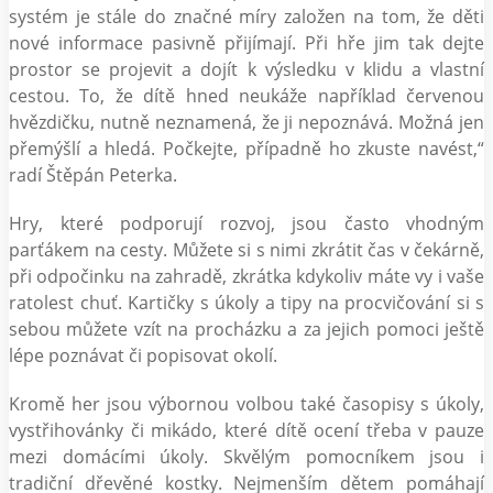
systém je stále do značné míry založen na tom, že děti
nové informace pasivně přijímají. Při hře jim tak dejte
prostor se projevit a dojít k výsledku v klidu a vlastní
cestou. To, že dítě hned neukáže například červenou
hvězdičku, nutně neznamená, že ji nepoznává. Možná jen
přemýšlí a hledá. Počkejte, případně ho zkuste navést,“
radí Štěpán Peterka.
Hry, které podporují rozvoj, jsou často vhodným
parťákem na cesty. Můžete si s nimi zkrátit čas v čekárně,
při odpočinku na zahradě, zkrátka kdykoliv máte vy i vaše
ratolest chuť. Kartičky s úkoly a tipy na procvičování si s
sebou můžete vzít na procházku a za jejich pomoci ještě
lépe poznávat či popisovat okolí.
Kromě her jsou výbornou volbou také časopisy s úkoly,
vystřihovánky či mikádo, které dítě ocení třeba v pauze
mezi domácími úkoly. Skvělým pomocníkem jsou i
tradiční dřevěné kostky. Nejmenším dětem pomáhají