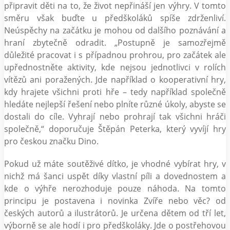
připravit děti na to, že život nepřináší jen výhry. V tomto
směru však buďte u předškoláků spíše zdrženliví.
Neúspěchy na začátku je mohou od dalšího poznávání a
hraní zbytečně odradit. „Postupně je samozřejmě
důležité pracovat i s případnou prohrou, pro začátek ale
upřednostněte aktivity, kde nejsou jednotlivci v rolích
vítězů ani poražených. Jde například o kooperativní hry,
kdy hrajete všichni proti hře – tedy například společně
hledáte nejlepší řešení nebo plníte různé úkoly, abyste se
dostali do cíle. Vyhrají nebo prohrají tak všichni hráči
společně,“ doporučuje Štěpán Peterka, který vyvíjí hry
pro českou značku Dino.
Pokud už máte soutěživé dítko, je vhodné vybírat hry, v
nichž má šanci uspět díky vlastní píli a dovednostem a
kde o výhře nerozhoduje pouze náhoda. Na tomto
principu je postavena i novinka Zvíře nebo věc? od
českých autorů a ilustrátorů. Je určena dětem od tří let,
výborně se ale hodí i pro předškoláky. Jde o postřehovou