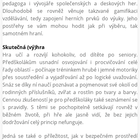
pedagoga i vývojáře společenských a deskových her.
Dlouhodobě se rovněž věnuje takzvané gamifikaci
vzdělávání, tedy zapojení herních prvků do výuky. Jeho
postřehy se vám mohou hodit jak při výběru, tak
samotném hraní.
Skutečná (vý)hra
Hra učí a rozvíjí kohokoliv, od dítěte po seniory.
Předškolákům usnadní osvojování i procvičování celé
řady oblastí – počínaje tréninkem hrubé i jemné motoriky
přes soustředění a vyjadřování až po logické uvažování.
Snáz se díky ní naučí poznávat a pojmenovat své okolí od
rodinných příslušníků, zvířat a rostlin po tvary a barvy.
Cennou zkušeností je pro předškoláky také seznámení se
s pravidly. S těmi se pochopitelně setkávají rovněž v
běžném životě, při hře ale jasně vidí, že bez jejich
dodržování celý princip nefunguje.
Jedná se také o příležitost, jak v bezpečném prostředí