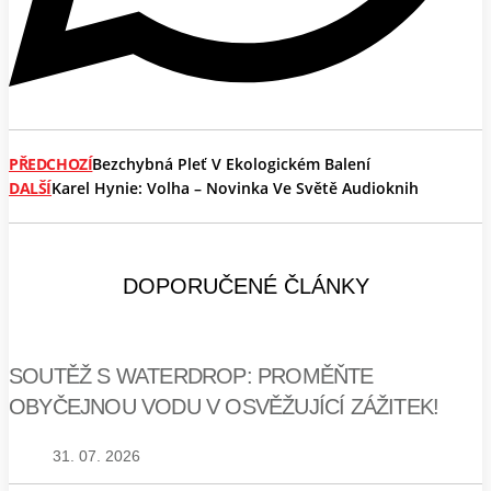
PŘEDCHOZÍ
Bezchybná Pleť V Ekologickém Balení
DALŠÍ
Karel Hynie: Volha – Novinka Ve Světě Audioknih
DOPORUČENÉ ČLÁNKY
SOUTĚŽ S WATERDROP: PROMĚŇTE
OBYČEJNOU VODU V OSVĚŽUJÍCÍ ZÁŽITEK!
31. 07. 2026