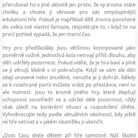
přerušovat ho v jiné aktivitě jen proto, že vy zrovna máte
chvilku a chcete ji věnovat pro vás smysluplnější
edukativní hře. Pokud je například dítě zrovna ponořené
do světa své vlastní fantazie, respektujte to, i když to na
první pohled vypadá, že jen marní čas.
Hry pro předškoláky jsou většinou koncipované jako
poměrně svižné. Jednotlivá kola netrvají příliš dlouho, aby
děti udržely pozornost. Pokud vidíte, že je hra baví a plně
se jí věnují, klidně v ní pokračujte. Když se vám ale děti
zdají unavené nebo znuděné, nenuťte je ji dohrát. Někdy
se k rozehrané partii můžete vrátit po přestávce, není to
ale nutnost. Jsou to kromě jiného hry, které zlepšují
schopnost soustředit se a udržet déle pozornost, vždy
však záleží na konkrétní situaci a rozpoložení dítěte.
Vyhodnocujte tedy podle aktuálních okolností, kdy ještě
ve hře setrvat a v jakém okamžiku ji ukončit.
„Dost času dejte dětem při hře samotné. Náš školní