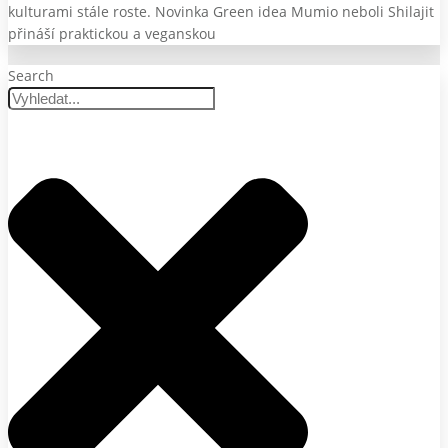
kulturami stále roste. Novinka Green idea Mumio neboli Shilajit
přináší praktickou a veganskou
Search