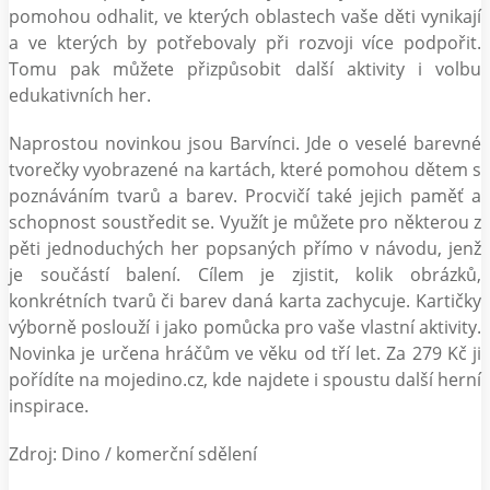
pomohou odhalit, ve kterých oblastech vaše děti vynikají
a ve kterých by potřebovaly při rozvoji více podpořit.
Tomu pak můžete přizpůsobit další aktivity i volbu
edukativních her.
Naprostou novinkou jsou Barvínci. Jde o veselé barevné
tvorečky vyobrazené na kartách, které pomohou dětem s
poznáváním tvarů a barev. Procvičí také jejich paměť a
schopnost soustředit se. Využít je můžete pro některou z
pěti jednoduchých her popsaných přímo v návodu, jenž
je součástí balení. Cílem je zjistit, kolik obrázků,
konkrétních tvarů či barev daná karta zachycuje. Kartičky
výborně poslouží i jako pomůcka pro vaše vlastní aktivity.
Novinka je určena hráčům ve věku od tří let. Za 279 Kč ji
pořídíte na mojedino.cz, kde najdete i spoustu další herní
inspirace.
Zdroj: Dino / komerční sdělení