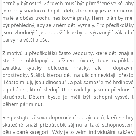
neměly být ostré. Zároveň musí být přiměřeně velké, aby
je mohly snadno uchopit i děti, které mají ještě poměrně
malé a občas trochu nešikovné prsty. Herní plán by měl
být přehledný, aby se v něm děti vyznaly. Pro předškoláky
jsou vhodnější jednodušší kresby a výraznější základní
barvy na větší ploše.
Z motivů u předškoláků často vedou ty, které děti znají a
které je obklopují v běžném životě, tedy například
zvířátka, kytičky, oblečení, hračky, ale i dopravní
prostředky. Stálicí, kterou děti na ulicích nevídají, přesto
ji často milují, jsou dinosauři, a pak samozřejmě hrdinové
z pohádek, které sledují. U pravidel je jasnou předností
stručnost. Dětem byste je měli být schopní vysvětlit
během pár minut.
Respektujte věková doporučení od výrobců, kteří se hry
skutečně snaží přizpůsobit zájmu a také schopnostem
dětí v dané kategorii. Vždy je to velmi individuální, takže v