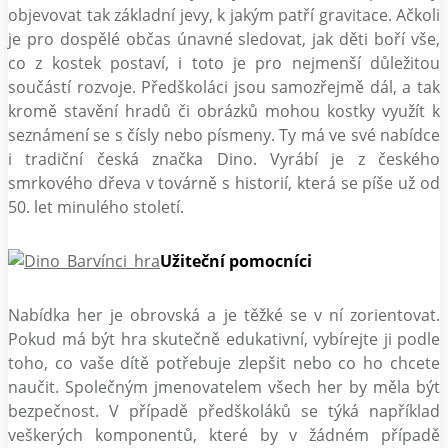
objevovat tak základní jevy, k jakým patří gravitace. Ačkoli
je pro dospělé občas únavné sledovat, jak děti boří vše,
co z kostek postaví, i toto je pro nejmenší důležitou
součástí rozvoje. Předškoláci jsou samozřejmě dál, a tak
kromě stavění hradů či obrázků mohou kostky využít k
seznámení se s čísly nebo písmeny. Ty má ve své nabídce
i tradiční česká značka Dino. Vyrábí je z českého
smrkového dřeva v továrně s historií, která se píše už od
50. let minulého století.
Užiteční pomocníci
Nabídka her je obrovská a je těžké se v ní zorientovat.
Pokud má být hra skutečně edukativní, vybírejte ji podle
toho, co vaše dítě potřebuje zlepšit nebo co ho chcete
naučit. Společným jmenovatelem všech her by měla být
bezpečnost. V případě předškoláků se týká například
veškerých komponentů, které by v žádném případě