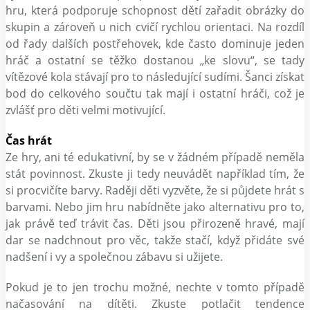
hru, která podporuje schopnost dětí zařadit obrázky do
skupin a zároveň u nich cvičí rychlou orientaci. Na rozdíl
od řady dalších postřehovek, kde často dominuje jeden
hráč a ostatní se těžko dostanou „ke slovu“, se tady
vítězové kola stávají pro to následující sudími. Šanci získat
bod do celkového součtu tak mají i ostatní hráči, což je
zvlášť pro děti velmi motivující.
Čas hrát
Ze hry, ani té edukativní, by se v žádném případě neměla
stát povinnost. Zkuste ji tedy neuvádět například tím, že
si procvičíte barvy. Raději děti vyzvěte, že si půjdete hrát s
barvami. Nebo jim hru nabídněte jako alternativu pro to,
jak právě teď trávit čas. Děti jsou přirozeně hravé, mají
dar se nadchnout pro věc, takže stačí, když přidáte své
nadšení i vy a společnou zábavu si užijete.
Pokud je to jen trochu možné, nechte v tomto případě
načasování na dítěti. Zkuste potlačit tendence