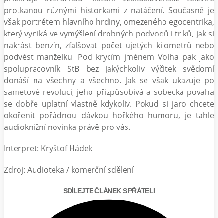
protkanou různými historkami z natáčení. Současně je
však portrétem hlavního hrdiny, omezeného egocentrika,
který vyniká ve vymýšlení drobných podvodů i triků, jak si
nakrást benzín, zfalšovat počet ujetých kilometrů nebo
podvést manželku. Pod krycím jménem Volha pak jako
spolupracovník StB bez jakýchkoliv výčitek svědomí
donáší na všechny a všechno. Jak se však ukazuje po
sametové revoluci, jeho přizpůsobivá a sobecká povaha
se dobře uplatní vlastně kdykoliv. Pokud si jaro chcete
okořenit pořádnou dávkou hořkého humoru, je tahle
audioknižní novinka právě pro vás.
Interpret: Kryštof Hádek
Zdroj: Audioteka / komerční sdělení
SDÍLEJTE ČLÁNEK S PŘÁTELI