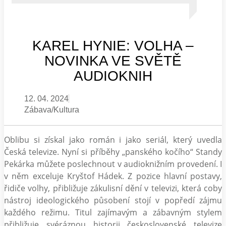
KAREL HYNIE: VOLHA –
NOVINKA VE SVĚTĚ
AUDIOKNIH
12. 04. 2024
Zábava/Kultura
Oblibu si získal jako román i jako seriál, který uvedla
Česká televize. Nyní si příběhy „panského kočího“ Standy
Pekárka můžete poslechnout v audioknižním provedení. I
v něm exceluje Kryštof Hádek. Z pozice hlavní postavy,
řidiče volhy, přibližuje zákulisní dění v televizi, která coby
nástroj ideologického působení stojí v popředí zájmu
každého režimu. Titul zajímavým a zábavným stylem
přibližuje svéráznou historii československé televize