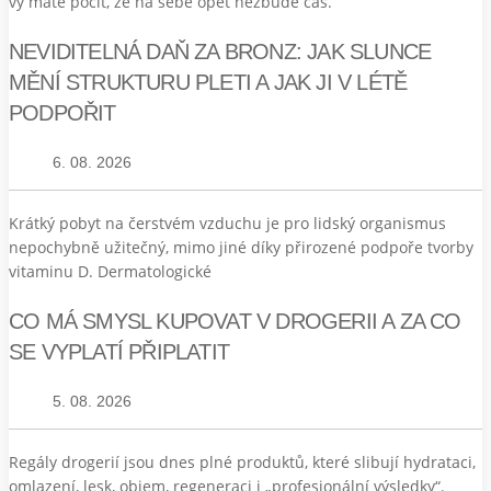
vy máte pocit, že na sebe opět nezbude čas.
NEVIDITELNÁ DAŇ ZA BRONZ: JAK SLUNCE
MĚNÍ STRUKTURU PLETI A JAK JI V LÉTĚ
PODPOŘIT
6. 08. 2026
Krátký pobyt na čerstvém vzduchu je pro lidský organismus
nepochybně užitečný, mimo jiné díky přirozené podpoře tvorby
vitaminu D. Dermatologické
CO MÁ SMYSL KUPOVAT V DROGERII A ZA CO
SE VYPLATÍ PŘIPLATIT
5. 08. 2026
Regály drogerií jsou dnes plné produktů, které slibují hydrataci,
omlazení, lesk, objem, regeneraci i „profesionální výsledky“.