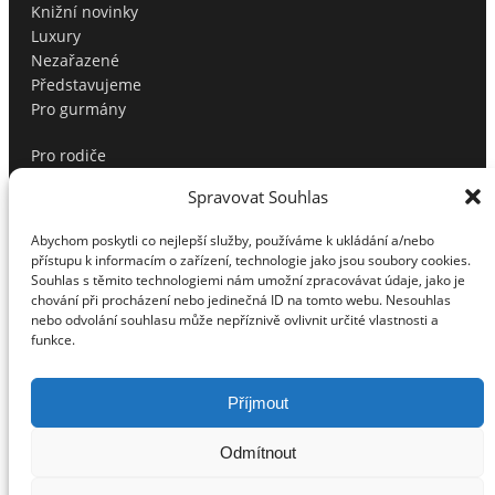
Knižní novinky
Luxury
Nezařazené
Představujeme
Pro gurmány
Pro rodiče
Produktové tipy
Spravovat Souhlas
Profíci radí
Soutěže
Abychom poskytli co nejlepší služby, používáme k ukládání a/nebo
Sport
přístupu k informacím o zařízení, technologie jako jsou soubory cookies.
Testujeme pro vás
Souhlas s těmito technologiemi nám umožní zpracovávat údaje, jako je
Tipy na dárky
chování při procházení nebo jedinečná ID na tomto webu. Nesouhlas
nebo odvolání souhlasu může nepříznivě ovlivnit určité vlastnosti a
Tipy na dárky pro muže
funkce.
Top
Vánoční tipy
Volný čas
Příjmout
Vztahy
Zábava/Kultura
Odmítnout
Zdraví