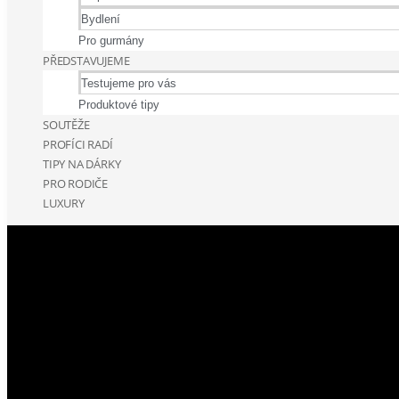
Bydlení
Pro gurmány
PŘEDSTAVUJEME
Testujeme pro vás
Produktové tipy
SOUTĚŽE
PROFÍCI RADÍ
TIPY NA DÁRKY
PRO RODIČE
LUXURY