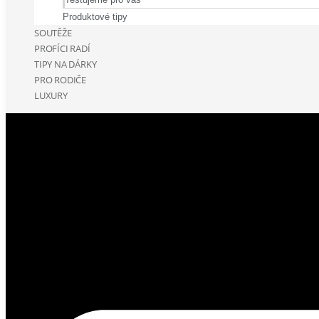
Produktové tipy
SOUTĚŽE
PROFÍCI RADÍ
TIPY NA DÁRKY
PRO RODIČE
LUXURY