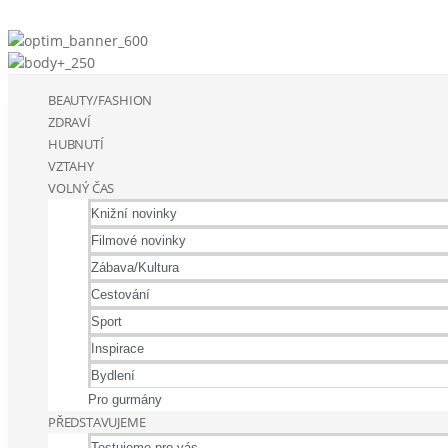
BEAUTY/FASHION
ZDRAVÍ
HUBNUTÍ
VZTAHY
VOLNÝ ČAS
Knižní novinky
Filmové novinky
Zábava/Kultura
Cestování
Sport
Inspirace
Bydlení
Pro gurmány
PŘEDSTAVUJEME
Testujeme pro vás