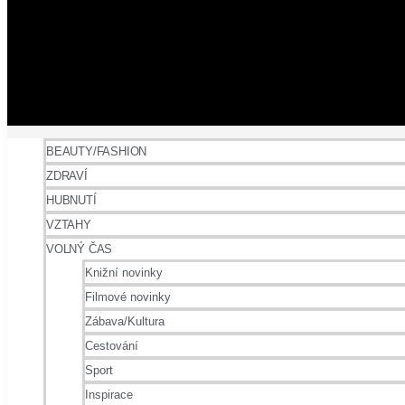
BEAUTY/FASHION
ZDRAVÍ
HUBNUTÍ
VZTAHY
VOLNÝ ČAS
Knižní novinky
Filmové novinky
Zábava/Kultura
Cestování
Sport
Inspirace