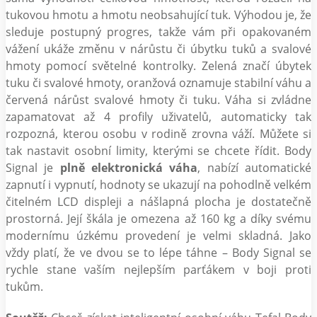
tukovou hmotu a hmotu neobsahující tuk. Výhodou je, že
sleduje postupný progres, takže vám při opakovaném
vážení ukáže změnu v nárůstu či úbytku tuků a svalové
hmoty pomocí světelné kontrolky. Zelená značí úbytek
tuku či svalové hmoty, oranžová oznamuje stabilní váhu a
červená nárůst svalové hmoty či tuku. Váha si zvládne
zapamatovat až 4 profily uživatelů, automaticky tak
rozpozná, kterou osobu v rodině zrovna váží. Můžete si
tak nastavit osobní limity, kterými se chcete řídit. Body
Signal je
plně elektronická váha
, nabízí automatické
zapnutí i vypnutí, hodnoty se ukazují na pohodlně velkém
čitelném LCD displeji a nášlapná plocha je dostatečně
prostorná. Její škála je omezena až 160 kg a díky svému
modernímu úzkému provedení je velmi skladná. Jako
vždy platí, že ve dvou se to lépe táhne – Body Signal se
rychle stane vaším nejlepším parťákem v boji proti
tukům.