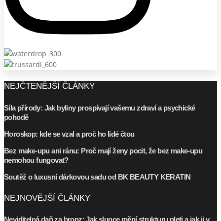
NEJČTENĚJŠÍ ČLÁNKY
Síla přírody: Jak byliny prospívají vašemu zdraví a psychické
pohodě
Horoskop: kde se vzal a proč ho lidé čtou
Bez make-upu ani ránu: Proč mají ženy pocit, že bez make-upu
nemohou fungovat?
Soutěž o luxusní dárkovou sadu od BK BEAUTY KERATIN
NEJNOVĚJŠÍ ČLÁNKY
Neviditelná daň za bronz: Jak slunce mění strukturu pleti a jak ji v