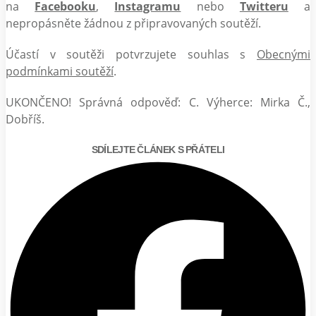
na
Facebooku
,
Instagramu
nebo
Twitteru
a
nepropásněte žádnou z připravovaných soutěží.
Účastí v soutěži potvrzujete souhlas s
Obecnými
podmínkami soutěží
.
UKONČENO! Správná odpověď: C. Výherce: Mirka Č.,
Dobříš.
SDÍLEJTE ČLÁNEK S PŘÁTELI