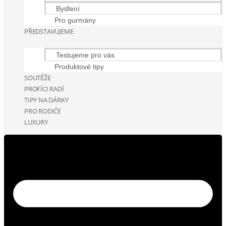
Bydlení
Pro gurmány
PŘEDSTAVUJEME
Testujeme pro vás
Produktové tipy
SOUTĚŽE
PROFÍCI RADÍ
TIPY NA DÁRKY
PRO RODIČE
LUXURY