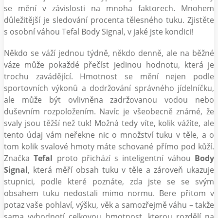
se mění v závislosti na mnoha faktorech. Mnohem
důležitější je sledování procenta tělesného tuku. Zjistěte
s osobní váhou Tefal Body Signal, v jaké jste kondici!
Někdo se váží jednou týdně, někdo denně, ale na běžné
váze může pokaždé přečíst jedinou hodnotu, která je
trochu zavádějící. Hmotnost se mění nejen podle
sportovních výkonů a dodržování správného jídelníčku,
ale může být ovlivněna zadržovanou vodou nebo
duševním rozpoložením. Navíc je všeobecně známé, že
svaly jsou těžší než tuk! Možná tedy víte, kolik vážíte, ale
tento údaj vám neřekne nic o množství tuku v těle, a o
tom kolik svalové hmoty máte schované přímo pod kůží.
Značka
Tefal
proto přichází s inteligentní váhou
Body
Signal
, která měří obsah tuku v těle a zároveň ukazuje
stupnici, podle které poznáte, zda jste se se svým
obsahem tuku nedostali mimo normu. Bere přitom v
potaz vaše pohlaví, výšku, věk a samozřejmě váhu – takže
sama vyhodnotí celkovou hmotnost, kterou rozdělí na