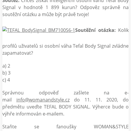
Soutěž:
Chceš získat inteligentní osobní váhu Tefal Body
Signal v hodnotě 1 899 kurun? Odpověz správně na
soutěžní otázku a může být právě tvoje!
Soutěžní otázka:
Kolik
profilů uživatelů si osobní váha Tefal Body Signal zvládne
zapamatovat?
a) 2
b) 3
c) 4
Správnou odpověď zašlete na e-
mail
info@womanandstyle.cz
do 11. 11. 2020, do
předmětu uveďte TEFAL BODY SIGNAL. Výherce bude o
výhře informován e-mailem.
Staňte se fanoušky WOMAN&STYLE