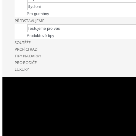
Bydlení
Pro gurmány
PŘEDSTAVUJEME
Testujeme pro vás
Produktové tipy
SOUTĚŽE
PROFÍCI RADÍ
TIPY NA DÁRKY
PRO RODIČE
LUXURY