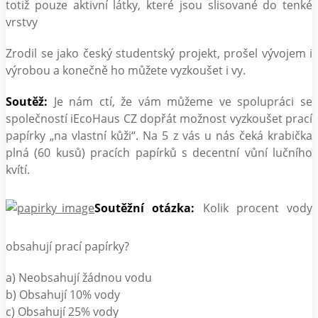
totiž pouze aktivní látky, které jsou slisované do tenké
vrstvy
Zrodil se jako český studentský projekt, prošel vývojem i
výrobou a konečně ho můžete vyzkoušet i vy.
Soutěž:
Je nám ctí, že vám můžeme ve spolupráci se
společností iEcoHaus CZ dopřát možnost vyzkoušet prací
papírky „na vlastní kůži“. Na 5 z vás u nás čeká krabička
plná (60 kusů) pracích papírků s decentní vůní lučního
kvítí.
Soutěžní otázka:
Kolik procent vody
obsahují prací papírky?
a) Neobsahují žádnou vodu
b) Obsahují 10% vody
c) Obsahují 25% vody