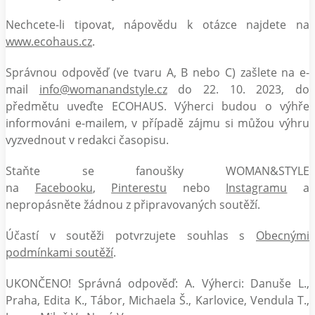
Nechcete-li tipovat, nápovědu k otázce najdete na
www.ecohaus.cz
.
Správnou odpověď (ve tvaru A, B nebo C) zašlete na e-
mail
info@womanandstyle.cz
do 22. 10. 2023, do
předmětu uveďte ECOHAUS. Výherci budou o výhře
informováni e-mailem, v případě zájmu si můžou výhru
vyzvednout v redakci časopisu.
Staňte se fanoušky WOMAN&STYLE
na
Facebooku
,
Pinterestu
nebo
Instagramu
a
nepropásněte žádnou z připravovaných soutěží.
Účastí v soutěži potvrzujete souhlas s
Obecnými
podmínkami soutěží
.
UKONČENO! Správná odpověď: A. Výherci: Danuše L.,
Praha, Edita K., Tábor, Michaela Š., Karlovice, Vendula T.,