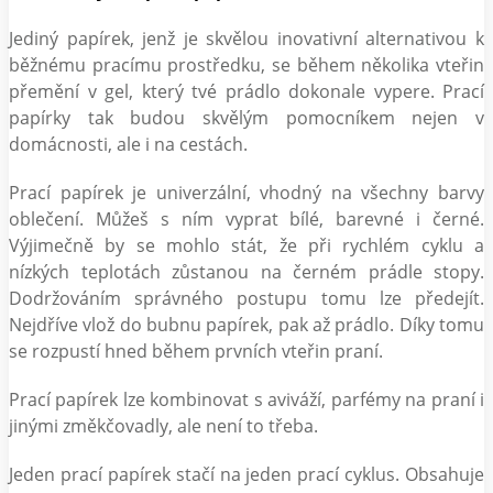
Jediný papírek, jenž je skvělou inovativní alternativou k
běžnému pracímu prostředku, se během několika vteřin
přemění v gel, který tvé prádlo dokonale vypere. Prací
papírky tak budou skvělým pomocníkem nejen v
domácnosti, ale i na cestách.
Prací papírek je univerzální, vhodný na všechny barvy
oblečení. Můžeš s ním vyprat bílé, barevné i černé.
Výjimečně by se mohlo stát, že při rychlém cyklu a
nízkých teplotách zůstanou na černém prádle stopy.
Dodržováním správného postupu tomu lze předejít.
Nejdříve vlož do bubnu papírek, pak až prádlo. Díky tomu
se rozpustí hned během prvních vteřin praní.
Prací papírek lze kombinovat s aviváží, parfémy na praní i
jinými změkčovadly, ale není to třeba.
Jeden prací papírek stačí na jeden prací cyklus. Obsahuje