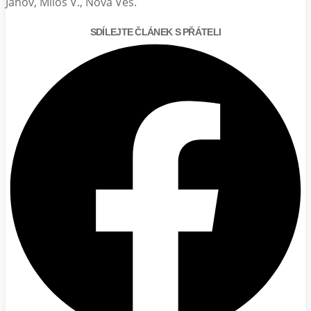
Janov, Miloš V., Nová Ves.
SDÍLEJTE ČLÁNEK S PŘÁTELI