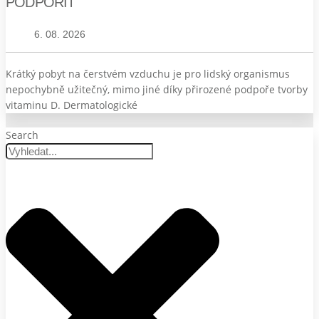
PODPOŘIT
6. 08. 2026
Krátký pobyt na čerstvém vzduchu je pro lidský organismus
nepochybně užitečný, mimo jiné díky přirozené podpoře tvorby
vitaminu D. Dermatologické
Search