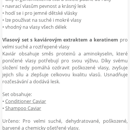
• navrací vlasům pevnost a krásný lesk
• hodí se i pro jemné dětské vlásky
• lze používat na suché i mokré vlasy
• vhodný na vlasy všech délek
Vlasový set s kaviárovým extraktem a keratinem
pro
velmi suché a roztřepené vlasy
Kaviár obsahuje směs proteinů a aminokyselin, které
poničené vlasy potřebují pro svou výživu. Díky svému
složení tedy pomáhá ozdravit poškozené vlasy, zvyšuje
jejich sílu a zlepšuje celkovou kvalitu vlasů. Usnadňuje
rozčesávání a dodává lesk.
Set obsahuje:
•
Conditioner Caviar
•
Shampoo Caviar
Určeno: Pro velmi suché, dehydratované, poškozené,
barvené a chemicky ošetřené vlasy.