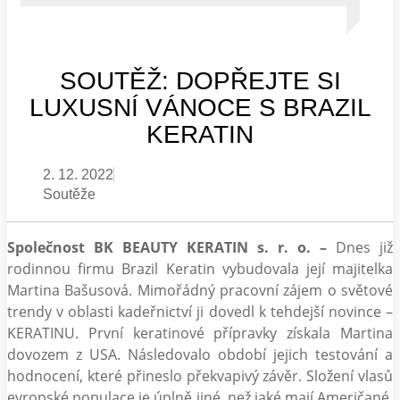
SOUTĚŽ: DOPŘEJTE SI
LUXUSNÍ VÁNOCE S BRAZIL
KERATIN
2. 12. 2022
Soutěže
Společnost BK BEAUTY KERATIN s. r. o. –
Dnes již
rodinnou firmu Brazil Keratin vybudovala její majitelka
Martina Bašusová. Mimořádný pracovní zájem o světové
trendy v oblasti kadeřnictví ji dovedl k tehdejší novince –
KERATINU. První keratinové přípravky získala Martina
dovozem z USA. Následovalo období jejich testování a
hodnocení, které přineslo překvapivý závěr. Složení vlasů
evropské populace je úplně jiné, než jaké mají Američané.