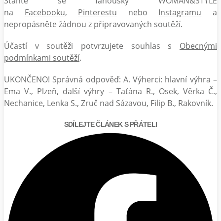
Staňte se fanoušky WOMAN&STYLE
na
Facebooku
,
Pinterestu
nebo
Instagramu
a
nepropásněte žádnou z připravovaných soutěží.
Účastí v soutěži potvrzujete souhlas s
Obecnými
podmínkami soutěží
.
UKONČENO! Správná odpověď: A. Výherci: hlavní výhra –
Ema V., Plzeň, další výhry – Taťána R., Osek, Věrka Č.,
Nechanice, Lenka S., Zruč nad Sázavou, Filip B., Rakovník.
SDÍLEJTE ČLÁNEK S PŘÁTELI