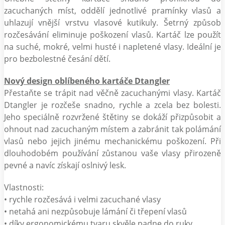
zacuchaných míst, oddělí jednotlivé pramínky vlasů a
uhlazují vnější vrstvu vlasové kutikuly. Šetrný způsob
rozčesávání eliminuje poškození vlasů. Kartáč lze použít
na suché, mokré, velmi husté i napletené vlasy. Ideální je
pro bezbolestné česání dětí.
Nový design oblíbeného kartáče Dtangler
Přestaňte se trápit nad věčně zacuchanými vlasy. Kartáč
Dtangler je rozčeše snadno, rychle a zcela bez bolesti.
Jeho speciálně rozvržené štětiny se dokáží přizpůsobit a
ohnout nad zacuchaným místem a zabránit tak polámání
vlasů nebo jejich jinému mechanickému poškození. Při
dlouhodobém používání zůstanou vaše vlasy přirozeně
pevné a navíc získají oslnivý lesk.
Vlastnosti:
• rychle rozčesává i velmi zacuchané vlasy
• netahá ani nezpůsobuje lámání či třepení vlasů
• díky ergonomickému tvaru skvěle padne do ruky