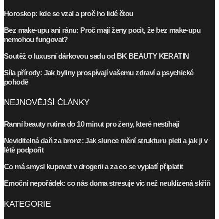
Horoskop: kde se vzal a proč ho lidé čtou
Bez make-upu ani ránu: Proč mají ženy pocit, že bez make-upu
nemohou fungovat?
Soutěž o luxusní dárkovou sadu od BK BEAUTY KERATIN
Síla přírody: Jak byliny prospívají vašemu zdraví a psychické
pohodě
NEJNOVĚJŠÍ ČLÁNKY
Ranní beauty rutina do 10 minut pro ženy, které nestíhají
Neviditelná daň za bronz: Jak slunce mění strukturu pleti a jak ji v
létě podpořit
Co má smysl kupovat v drogerii a za co se vyplatí připlatit
Emoční nepořádek: co nás doma stresuje víc než neuklizená skříň
KATEGORIE