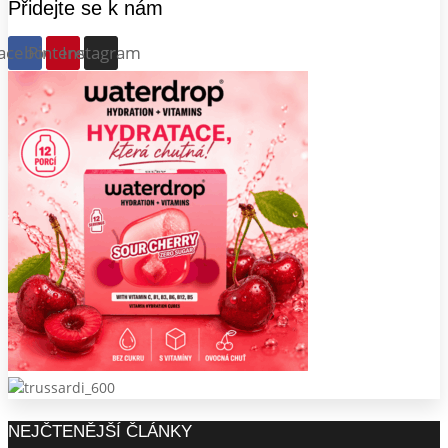
Přidejte se k nám
acebook
Pinterest
Instagram
NEJČTENĚJŠÍ ČLÁNKY