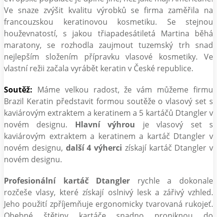
Ve snaze zvýšit kvalitu výrobků se firma zaměřila na
francouzskou keratinovou kosmetiku. Se stejnou
houževnatostí, s jakou třiapadesátiletá Martina běhá
maratony, se rozhodla zaujmout tuzemský trh snad
nejlepším složením přípravku vlasové kosmetiky. Ve
vlastní režii začala vyrábět keratin v České republice.
Soutěž:
Máme velkou radost, že vám můžeme firmu
Brazil Keratin představit formou soutěže o vlasový set s
kaviárovým extraktem a keratinem a 5 kartáčů Dtangler v
novém designu.
Hlavní výhrou
je vlasový set s
kaviárovým extraktem a keratinem a kartáč Dtangler v
novém designu,
další 4 výherci
získají kartáč Dtangler v
novém designu.
Profesionální kartáč Dtangler
rychle a dokonale
rozčeše vlasy, které získají oslnivý lesk a zářivý vzhled.
Jeho použití zpříjemňuje ergonomicky tvarovaná rukojeť.
Ohebné štětiny kartáče snadno proniknou do