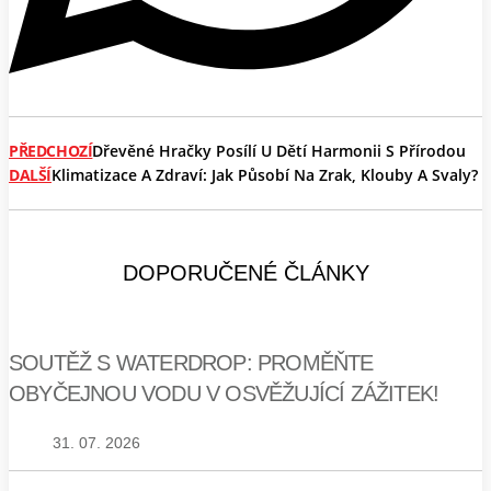
PŘEDCHOZÍ
Dřevěné Hračky Posílí U Dětí Harmonii S Přírodou
DALŠÍ
Klimatizace A Zdraví: Jak Působí Na Zrak, Klouby A Svaly?
DOPORUČENÉ ČLÁNKY
SOUTĚŽ S WATERDROP: PROMĚŇTE
OBYČEJNOU VODU V OSVĚŽUJÍCÍ ZÁŽITEK!
31. 07. 2026