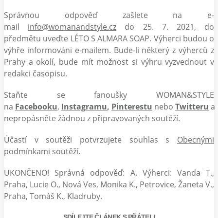
Správnou odpověď zašlete na e-
mail
info@womanandstyle.cz
do 25. 7. 2021, do
předmětu uveďte LÉTO S ALMARA SOAP. Výherci budou o
výhře informováni e-mailem. Bude-li některý z výherců z
Prahy a okolí, bude mít možnost si výhru vyzvednout v
redakci časopisu.
Staňte se fanoušky WOMAN&STYLE
na
Facebooku
,
Instagramu
,
Pinterestu
nebo
Twitteru
a
nepropásněte žádnou z připravovaných soutěží.
Účastí v soutěži potvrzujete souhlas s
Obecnými
podmínkami soutěží
.
UKONČENO! Správná odpověď: A. Výherci: Vanda T.,
Praha, Lucie O., Nová Ves, Monika K., Petrovice, Žaneta V.,
Praha, Tomáš K., Kladruby.
SDÍLEJTE ČLÁNEK S PŘÁTELI