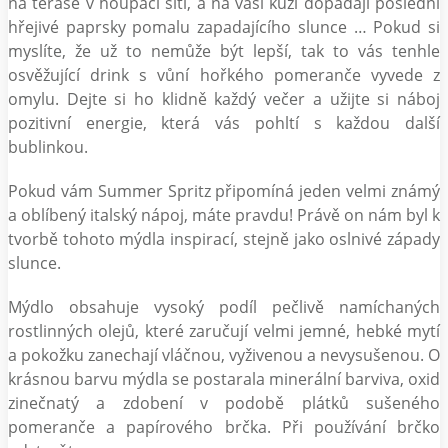
na terase v houpací síti, a na vaši kůži dopadají poslední
hřejivé paprsky pomalu zapadajícího slunce … Pokud si
myslíte, že už to nemůže být lepší, tak to vás tenhle
osvěžující drink s vůní hořkého pomeranče vyvede z
omylu. Dejte si ho klidně každý večer a užijte si náboj
pozitivní energie, která vás pohltí s každou další
bublinkou.
Pokud vám Summer Spritz připomíná jeden velmi známý
a oblíbený italský nápoj, máte pravdu! Právě on nám byl k
tvorbě tohoto mýdla inspirací, stejně jako oslnivé západy
slunce.
Mýdlo obsahuje vysoký podíl pečlivě namíchaných
rostlinných olejů, které zaručují velmi jemné, hebké mytí
a pokožku zanechají vláčnou, vyživenou a nevysušenou. O
krásnou barvu mýdla se postarala minerální barviva, oxid
zinečnatý a zdobení v podobě plátků sušeného
pomeranče a papírového brčka. Při používání brčko