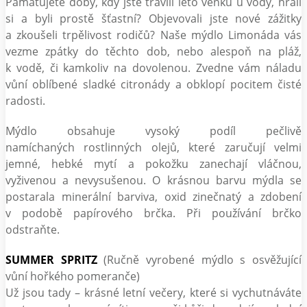
Pamatujete doby, kdy jste trávili léto venku u vody, hráli
si a byli prostě šťastní? Objevovali jste nové zážitky
a zkoušeli trpělivost rodičů? Naše mýdlo Limonáda vás
vezme zpátky do těchto dob, nebo alespoň na pláž,
k vodě, či kamkoliv na dovolenou. Zvedne vám náladu
vůní oblíbené sladké citronády a obklopí pocitem čisté
radosti.
Mýdlo obsahuje vysoký podíl pečlivě
namíchaných rostlinných olejů, které zaručují velmi
jemné, hebké mytí a pokožku zanechají vláčnou,
vyživenou a nevysušenou. O krásnou barvu mýdla se
postarala minerální barviva, oxid zinečnatý a zdobení
v podobě papírového brčka. Při používání brčko
odstraňte.
SUMMER SPRITZ
(Ručně vyrobené mýdlo s osvěžující
vůní hořkého pomeranče)
Už jsou tady – krásné letní večery, které si vychutnáváte