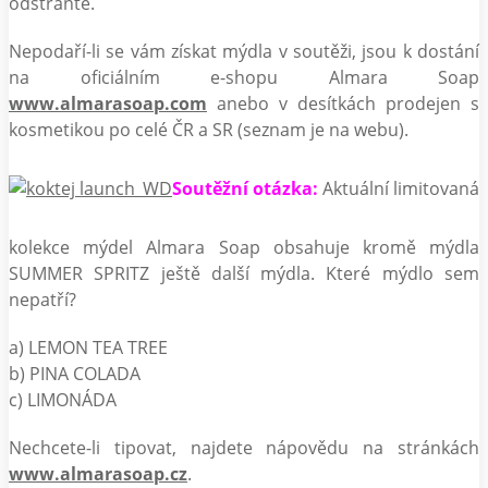
odstraňte.
Nepodaří-li se vám získat mýdla v soutěži, jsou k dostání
na oficiálním e-shopu Almara Soap
www.almarasoap.com
anebo v desítkách prodejen s
kosmetikou po celé ČR a SR (seznam je na webu).
Soutěžní otázka:
Aktuální limitovaná
kolekce mýdel Almara Soap obsahuje kromě mýdla
SUMMER SPRITZ ještě další mýdla. Které mýdlo sem
nepatří?
a) LEMON TEA TREE
b) PINA COLADA
c) LIMONÁDA
Nechcete-li tipovat, najdete nápovědu na stránkách
www.almarasoap.cz
.