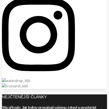
NEJČTENĚJŠÍ ČLÁNKY
Síla přírody: Jak byliny prospívají vašemu zdraví a psychické