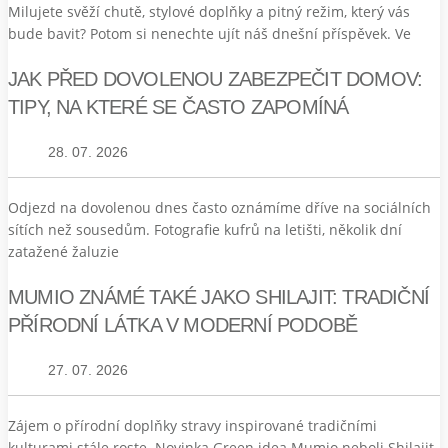
Milujete svěží chutě, stylové doplňky a pitný režim, který vás
bude bavit? Potom si nenechte ujít náš dnešní příspěvek. Ve
JAK PŘED DOVOLENOU ZABEZPEČIT DOMOV:
TIPY, NA KTERÉ SE ČASTO ZAPOMÍNÁ
28. 07. 2026
Odjezd na dovolenou dnes často oznámíme dříve na sociálních
sítích než sousedům. Fotografie kufrů na letišti, několik dní
zatažené žaluzie
MUMIO ZNÁMÉ TAKÉ JAKO SHILAJIT: TRADIČNÍ
PŘÍRODNÍ LÁTKA V MODERNÍ PODOBĚ
27. 07. 2026
Zájem o přírodní doplňky stravy inspirované tradičními
kulturami stále roste. Novinka Green idea Mumio neboli Shilajit