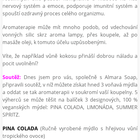
nervový systém a emoce, podporuje imunitní systém a
spouští ozdravný proces celého organizmu.
Aromaterapie může mít mnoho podob, od vdechování
vonných silic skrz aroma lampy, přes koupele, až po
masáže oleji, k tomuto účelu uzpůsobenými.
Víte, že například vůně kokosu přináší dobrou náladu a
pocit uvolnění?
Soutěž:
Dnes jsem pro vás, společně s Almara Soap,
připravili soutěž, v níž můžete získat hned 3 voňavá mýdla
a oddat se tak aromaterapii v soukromí vaší koupelny. 5
výherců se může těšit na balíček 3 designových, 100 %
veganských mýdel: PINA COLADA, LIMONÁDA, SUMMER
SPRITZ.
PINA COLADA
(Ručně vyrobené mýdlo s hřejivou vůní
tropického ovoce)