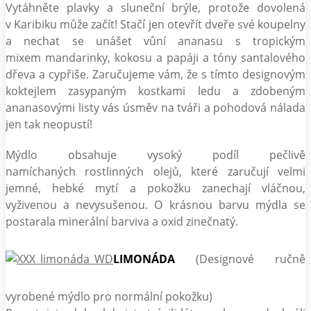
Vytáhněte plavky a sluneční brýle, protože dovolená
v Karibiku může začít! Stačí jen otevřít dveře své koupelny
a nechat se unášet vůní ananasu s tropickým
mixem mandarinky, kokosu a papáji a tóny santalového
dřeva a cypřiše. Zaručujeme vám, že s tímto designovým
koktejlem zasypaným kostkami ledu a zdobeným
ananasovými listy vás úsměv na tváři a pohodová nálada
jen tak neopustí!
Mýdlo obsahuje vysoký podíl pečlivě
namíchaných rostlinných olejů, které zaručují velmi
jemné, hebké mytí a pokožku zanechají vláčnou,
vyživenou a nevysušenou. O krásnou barvu mýdla se
postarala minerální barviva a oxid zinečnatý.
LIMONÁDA
(Designové ručně
vyrobené mýdlo pro normální pokožku)