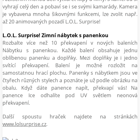
vyhrají celý den a pobaví se i se svými kamarády. Kamera
je vybavena mnoha šikovnými funkcemi, lze zvolit např.
až 20 animovaných pozadí L.O.L. Surprise!
L.O.L. Surprise! Zimní nábytek s panenkou
Rozbalte více než 10 překvapení v nových baleních
Nábytku s panenkou. Každé balení obsahuje jednu
oblíbenou panenku a doplňky. Mezi doplňky je i jedno
svítící překvapení. Balení je možné rozložit na
samostatnou hrací plochu. Panenky s nábytkem jsou ve
čtyřech různých stylech a poznáte je už podle obrázku na
obalu. Když dáte panence napít, překvapí vás! Na
panence Ice odhalíte pod UV světlem neonová
překvapení.
Další spoustu hraček najdete na stránkách
www.lolsurprise.cz
.