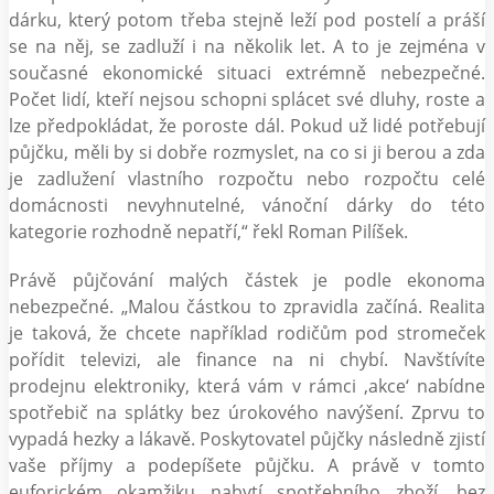
dárku, který potom třeba stejně leží pod postelí a práší
se na něj, se zadluží i na několik let. A to je zejména v
současné ekonomické situaci extrémně nebezpečné.
Počet lidí, kteří nejsou schopni splácet své dluhy, roste a
lze předpokládat, že poroste dál. Pokud už lidé potřebují
půjčku, měli by si dobře rozmyslet, na co si ji berou a zda
je zadlužení vlastního rozpočtu nebo rozpočtu celé
domácnosti nevyhnutelné, vánoční dárky do této
kategorie rozhodně nepatří,“ řekl Roman Pilíšek.
Právě půjčování malých částek je podle ekonoma
nebezpečné. „Malou částkou to zpravidla začíná. Realita
je taková, že chcete například rodičům pod stromeček
pořídit televizi, ale finance na ni chybí. Navštívíte
prodejnu elektroniky, která vám v rámci ‚akce‘ nabídne
spotřebič na splátky bez úrokového navýšení. Zprvu to
vypadá hezky a lákavě. Poskytovatel půjčky následně zjistí
vaše příjmy a podepíšete půjčku. A právě v tomto
euforickém okamžiku nabytí spotřebního zboží, bez