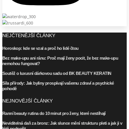
NEJČTENĚJŠÍ ČLÁNKY
Horoskop: kde se vzal a proč ho lidé čtou
Bez make-upu ani ránu: Proč mají ženy pocit, že bez make-upu
nemohou fungovat?
Soutěž o luxusní dárkovou sadu od BK BEAUTY KERATIN
Síla přírody: Jak byliny prospívají vašemu zdraví a psychické
pohodě
NEJNOVĚJŠÍ ČLÁNKY
Ranní beauty rutina do 10 minut pro ženy, které nestíhají
Neviditelná daň za bronz: Jak slunce mění strukturu pleti a jak ji v
létě podpořit