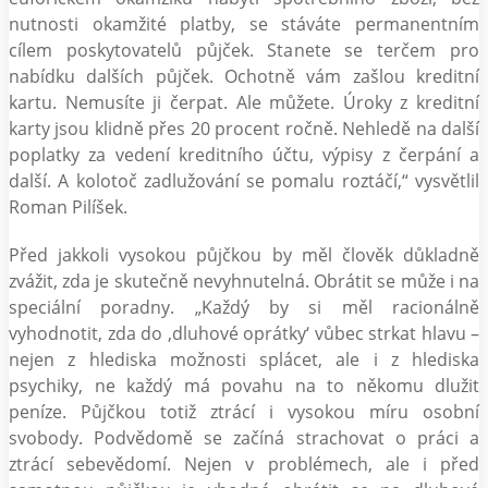
nutnosti okamžité platby, se stáváte permanentním
cílem poskytovatelů půjček. Stanete se terčem pro
nabídku dalších půjček. Ochotně vám zašlou kreditní
kartu. Nemusíte ji čerpat. Ale můžete. Úroky z kreditní
karty jsou klidně přes 20 procent ročně. Nehledě na další
poplatky za vedení kreditního účtu, výpisy z čerpání a
další. A kolotoč zadlužování se pomalu roztáčí,“ vysvětlil
Roman Pilíšek.
Před jakkoli vysokou půjčkou by měl člověk důkladně
zvážit, zda je skutečně nevyhnutelná. Obrátit se může i na
speciální poradny. „Každý by si měl racionálně
vyhodnotit, zda do ‚dluhové oprátky‘ vůbec strkat hlavu –
nejen z hlediska možnosti splácet, ale i z hlediska
psychiky, ne každý má povahu na to někomu dlužit
peníze. Půjčkou totiž ztrácí i vysokou míru osobní
svobody. Podvědomě se začíná strachovat o práci a
ztrácí sebevědomí. Nejen v problémech, ale i před