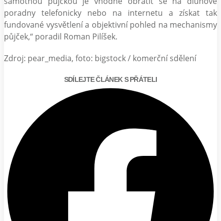
samotnou půjčkou je vhodné obrátit se na dluhové
poradny telefonicky nebo na internetu a získat tak
fundované vysvětlení a objektivní pohled na mechanismy
půjček,“ poradil Roman Pilíšek.
Zdroj: pear_media, foto: bigstock / komerční sdělení
SDÍLEJTE ČLÁNEK S PŘÁTELI