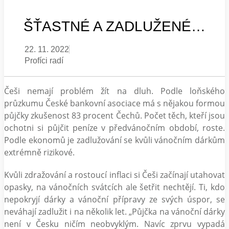
ŠŤASTNÉ A ZADLUŽENÉ…
22. 11. 2022
Profíci radí
Češi nemají problém žít na dluh. Podle loňského
průzkumu České bankovní asociace má s nějakou formou
půjčky zkušenost 83 procent Čechů. Počet těch, kteří jsou
ochotni si půjčit peníze v předvánočním období, roste.
Podle ekonomů je zadlužování se kvůli vánočním dárkům
extrémně rizikové.
Kvůli zdražování a rostoucí inflaci si Češi začínají utahovat
opasky, na vánočních svátcích ale šetřit nechtějí. Ti, kdo
nepokryjí dárky a vánoční přípravy ze svých úspor, se
neváhají zadlužit i na několik let. „Půjčka na vánoční dárky
není v Česku ničím neobvyklým. Navíc zprvu vypadá