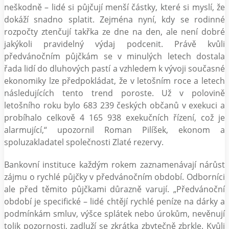
neškodně – lidé si půjčují menší částky, které si myslí, že
dokáží snadno splatit. Zejména nyní, kdy se rodinné
rozpočty ztenčují takřka ze dne na den, ale není dobré
jakýkoli pravidelný výdaj podcenit. Právě kvůli
předvánočním půjčkám se v minulých letech dostala
řada lidí do dluhových pastí a vzhledem k vývoji současné
ekonomiky lze předpokládat, že v letošním roce a letech
následujících tento trend poroste. Už v polovině
letošního roku bylo 683 239 českých občanů v exekuci a
probíhalo celkově 4 165 938 exekučních řízení, což je
alarmující,“ upozornil Roman Pilíšek, ekonom a
spoluzakladatel společnosti Zlaté rezervy.
Bankovní instituce každým rokem zaznamenávají nárůst
zájmu o rychlé půjčky v předvánočním období. Odborníci
ale před těmito půjčkami důrazně varují. „Předvánoční
období je specifické – lidé chtějí rychlé peníze na dárky a
podmínkám smluv, výšce splátek nebo úrokům, nevěnují
tolik pozornosti, zadluží se zkrátka zbytečně zbrkle. Kvůli