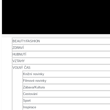
BEAUTY/FASHION
ZDRAVÍ
HUBNUTÍ
VZTAHY
VOLNÝ ČAS
Knižní novinky
Filmové novinky
Zábava/Kultura
Cestování
Sport
Inspirace