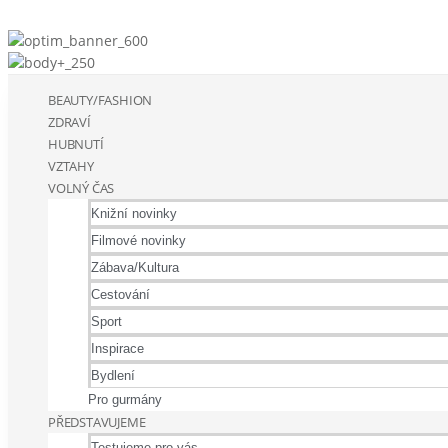
BEAUTY/FASHION
ZDRAVÍ
HUBNUTÍ
VZTAHY
VOLNÝ ČAS
Knižní novinky
Filmové novinky
Zábava/Kultura
Cestování
Sport
Inspirace
Bydlení
Pro gurmány
PŘEDSTAVUJEME
Testujeme pro vás