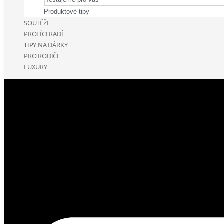
Produktové tipy
SOUTĚŽE
PROFÍCI RADÍ
TIPY NA DÁRKY
PRO RODIČE
LUXURY