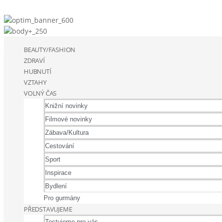
BEAUTY/FASHION
ZDRAVÍ
HUBNUTÍ
VZTAHY
VOLNÝ ČAS
Knižní novinky
Filmové novinky
Zábava/Kultura
Cestování
Sport
Inspirace
Bydlení
Pro gurmány
PŘEDSTAVUJEME
Testujeme pro vás