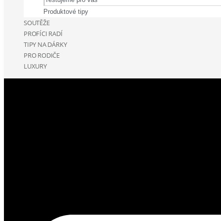
Produktové tipy
SOUTĚŽE
PROFÍCI RADÍ
TIPY NA DÁRKY
PRO RODIČE
LUXURY