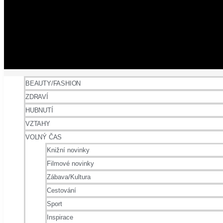
BEAUTY/FASHION
ZDRAVÍ
HUBNUTÍ
VZTAHY
VOLNÝ ČAS
Knižní novinky
Filmové novinky
Zábava/Kultura
Cestování
Sport
Inspirace