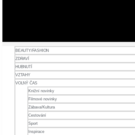
BEAUTY/FASHION
ZDRAVÍ
HUBNUTÍ
VZTAHY
VOLNÝ ČAS
Knižní novinky
Filmové novinky
Zábava/Kultura
Cestování
Sport
Inspirace