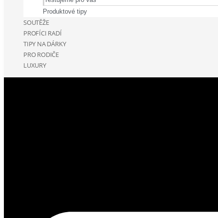
Produktové tipy
SOUTĚŽE
PROFÍCI RADÍ
TIPY NA DÁRKY
PRO RODIČE
LUXURY