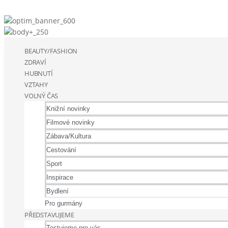
BEAUTY/FASHION
ZDRAVÍ
HUBNUTÍ
VZTAHY
VOLNÝ ČAS
Knižní novinky
Filmové novinky
Zábava/Kultura
Cestování
Sport
Inspirace
Bydlení
Pro gurmány
PŘEDSTAVUJEME
Testujeme pro vás