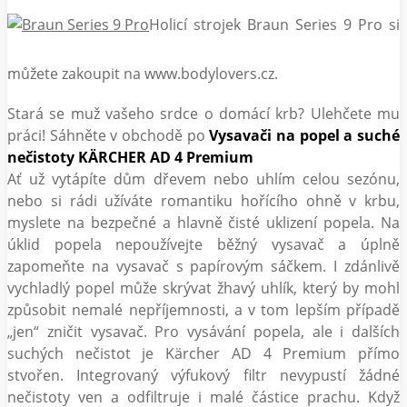
Holicí strojek Braun Series 9 Pro si
můžete zakoupit na www.bodylovers.cz.
Stará se muž vašeho srdce o domácí krb? Ulehčete mu
práci! Sáhněte v obchodě po
Vysavači na popel a suché
nečistoty KÄRCHER AD 4 Premium
Ať už vytápíte dům dřevem nebo uhlím celou sezónu,
nebo si rádi užíváte romantiku hořícího ohně v krbu,
myslete na bezpečné a hlavně čisté uklizení popela. Na
úklid popela nepoužívejte běžný vysavač a úplně
zapomeňte na vysavač s papírovým sáčkem. I zdánlivě
vychladlý popel může skrývat žhavý uhlík, který by mohl
způsobit nemalé nepříjemnosti, a v tom lepším případě
„jen“ zničit vysavač. Pro vysávání popela, ale i dalších
suchých nečistot je Kärcher AD 4 Premium přímo
stvořen. Integrovaný výfukový filtr nevypustí žádné
nečistoty ven a odfiltruje i malé částice prachu. Když