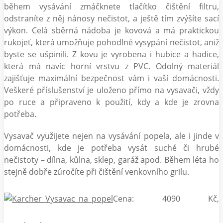
během vysávání zmáčknete tlačítko čištění filtru,
odstraníte z něj nánosy nečistot, a ještě tím zvýšíte sací
výkon. Celá sběrná nádoba je kovová a má praktickou
rukojeť, která umožňuje pohodlné vysypání nečistot, aniž
byste se ušpinili. Z kovu je vyrobena i hubice a hadice,
která má navíc horní vrstvu z PVC. Odolný materiál
zajišťuje maximální bezpečnost vám i vaší domácnosti.
Veškeré příslušenství je uloženo přímo na vysavači, vždy
po ruce a připraveno k použití, kdy a kde je zrovna
potřeba.
Vysavač využijete nejen na vysávání popela, ale i jinde v
domácnosti, kde je potřeba vysát suché či hrubé
nečistoty – dílna, kůlna, sklep, garáž apod. Během léta ho
stejně dobře zúročíte při čištění venkovního grilu.
Cena: 4090 Kč,