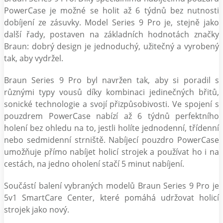
PowerCase je možné se holit až 6 týdnů bez nutnosti
dobíjení ze zásuvky. Model Series 9 Pro je, stejně jako
další řady, postaven na základních hodnotách značky
Braun: dobrý design je jednoduchý, užitečný a vyrobený
tak, aby vydržel.
Braun Series 9 Pro byl navržen tak, aby si poradil s
různými typy vousů díky kombinaci jedinečných břitů,
sonické technologie a svojí přizpůsobivosti. Ve spojení s
pouzdrem PowerCase nabízí až 6 týdnů perfektního
holení bez ohledu na to, jestli holíte jednodenní, třídenní
nebo sedmidenní strniště. Nabíjecí pouzdro PowerCase
umožňuje přímo nabíjet holicí strojek a používat ho i na
cestách, na jedno oholení stačí 5 minut nabíjení.
Součástí balení vybraných modelů Braun Series 9 Pro je
5v1 SmartCare Center, které pomáhá udržovat holicí
strojek jako nový.