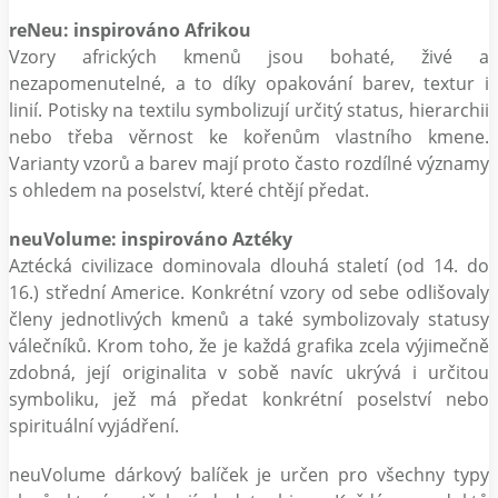
reNeu: inspirováno Afrikou
Vzory afrických kmenů jsou bohaté, živé a
nezapomenutelné, a to díky opakování barev, textur i
linií. Potisky na textilu symbolizují určitý status, hierarchii
nebo třeba věrnost ke kořenům vlastního kmene.
Varianty vzorů a barev mají proto často rozdílné významy
s ohledem na poselství, které chtějí předat.
neuVolume: inspirováno Aztéky
Aztécká civilizace dominovala dlouhá staletí (od 14. do
16.) střední Americe. Konkrétní vzory od sebe odlišovaly
členy jednotlivých kmenů a také symbolizovaly statusy
válečníků. Krom toho, že je každá grafika zcela výjimečně
zdobná, její originalita v sobě navíc ukrývá i určitou
symboliku, jež má předat konkrétní poselství nebo
spirituální vyjádření.
neuVolume dárkový balíček je určen pro všechny typy