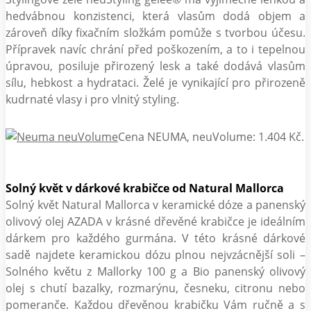
hedvábnou konzistenci, která vlasům dodá objem a
zároveň díky fixačním složkám pomůže s tvorbou účesu.
Přípravek navíc chrání před poškozením, a to i tepelnou
úpravou, posiluje přirozený lesk a také dodává vlasům
sílu, hebkost a hydrataci. Želé je vynikající pro přirozeně
kudrnaté vlasy i pro vlnitý styling.
Cena NEUMA, neuVolume: 1.404 Kč.
Solný květ v dárkové krabičce od Natural Mallorca
Solný květ Natural Mallorca v keramické dóze a panenský
olivový olej AZADA v krásné dřevěné krabičce je ideálním
dárkem pro každého gurmána. V této krásné dárkové
sadě najdete keramickou dózu plnou nejvzácnější soli –
Solného květu z Mallorky 100 g a Bio panenský olivový
olej s chutí bazalky, rozmarýnu, česneku, citronu nebo
pomeranče. Každou dřevěnou krabičku Vám ručně a s