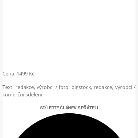
Cena: 1499 Kč
Text: redakce, výrobci / foto: bigstock, redakce, výrobci /
komerční sdělení
SDÍLEJTE ČLÁNEK S PŘÁTELI