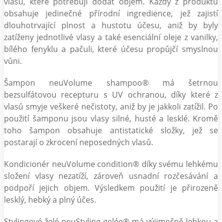
vlasů, které potřebují dodat objem. Každý z produktů
obsahuje jedinečné přírodní ingredience, jež zajistí
dlouhotrvající plnost a hustotu účesu, aniž by byly
zatíženy jednotlivé vlasy a také esenciální oleje z vanilky,
bílého fenyklu a pačuli, které účesu propůjčí smyslnou
vůni.
Šampon neuVolume shampoo® má šetrnou
bezsulfátovou recepturu s UV ochranou, díky které z
vlasů smyje veškeré nečistoty, aniž by je jakkoli zatížil. Po
použití šamponu jsou vlasy silné, husté a lesklé. Kromě
toho šampon obsahuje antistatické složky, jež se
postarají o zkrocení neposedných vlasů.
Kondicionér neuVolume condition® díky svému lehkému
složení vlasy nezatíží, zároveň usnadní rozčesávání a
podpoří jejich objem. Výsledkem použití je přirozeně
lesklý, hebký a plný účes.
Stylingové želé neuStyling gelée® má výjimečně lehkou a