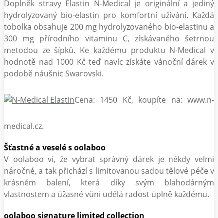
Doplněk stravy Elastin N-Medical je originální a jediný
hydrolyzovaný bio-elastin pro komfortní užívání. Každá
tobolka obsahuje 200 mg hydrolyzovaného bio-elastinu a
300 mg přírodního vitaminu C, získávaného šetrnou
metodou ze šípků. Ke každému produktu N-Medical v
hodnotě nad 1000 Kč teď navíc získáte vánoční dárek v
podobě náušnic Swarovski.
Cena: 1450 Kč, koupíte na: www.n-
medical.cz.
Šťastné a veselé s oolaboo
V oolaboo ví, že vybrat správný dárek je někdy velmi
náročné, a tak přichází s limitovanou sadou tělové péče v
krásném balení, která díky svým blahodárným
vlastnostem a úžasné vůni udělá radost úplně každému.
oolaboo signature limited collection