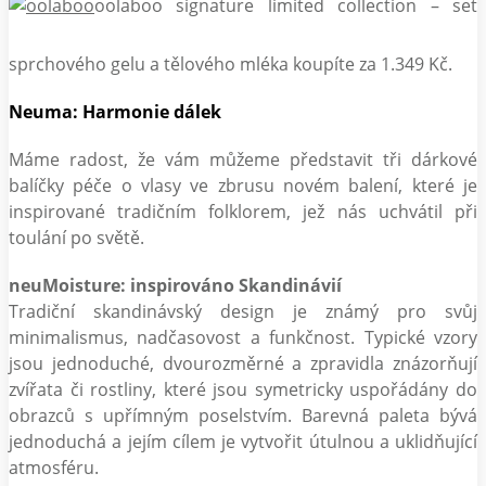
oolaboo signature limited collection – set
sprchového gelu a tělového mléka koupíte za 1.349 Kč.
Neuma: Harmonie dálek
Máme radost, že vám můžeme představit tři dárkové
balíčky péče o vlasy ve zbrusu novém balení, které je
inspirované tradičním folklorem, jež nás uchvátil při
toulání po světě.
neuMoisture: inspirováno Skandinávií
Tradiční skandinávský design je známý pro svůj
minimalismus, nadčasovost a funkčnost. Typické vzory
jsou jednoduché, dvourozměrné a zpravidla znázorňují
zvířata či rostliny, které jsou symetricky uspořádány do
obrazců s upřímným poselstvím. Barevná paleta bývá
jednoduchá a jejím cílem je vytvořit útulnou a uklidňující
atmosféru.