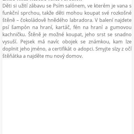
Děti si užití zábavu se Psím salónem, ve kterém je vana s
funkční sprchou, takže děti mohou koupat své rozkošné
štěně – čokoládově hnědého labradora. V balení najdete
psí šampón na hraní, kartáč, fén na hraní a gumovou
kachničku. Štěně je možné koupat, jeho srst se snadno
vysuší. Pejsek má navíc obojek se známkou, kam lze
doplnit jeho jméno, a certifikát o adopci. Smyjte slzy z očí
štěňátka a najděte mu nový domov.