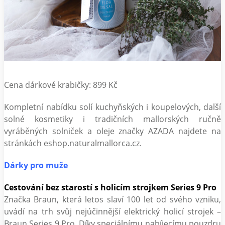
Cena dárkové krabičky: 899 Kč
Kompletní nabídku solí kuchyňských i koupelových, další
solné kosmetiky i tradičních mallorských ručně
vyráběných solniček a oleje značky AZADA najdete na
stránkách eshop.naturalmallorca.cz.
Dárky pro muže
Cestování bez starostí s holicím strojkem Series 9 Pro
Značka Braun, která letos slaví 100 let od svého vzniku,
uvádí na trh svůj nejúčinnější elektrický holicí strojek –
Braun Series 9 Pro. Díky speciálnímu nabíjecímu pouzdru