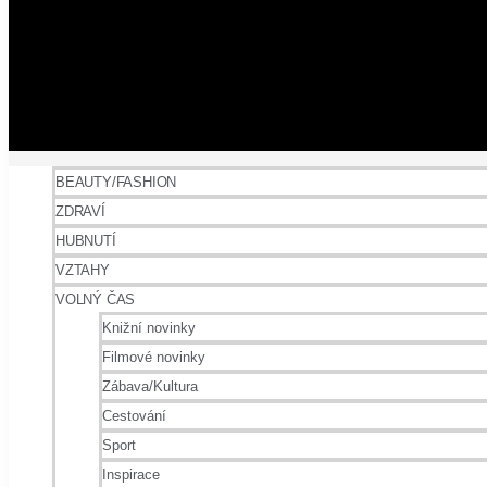
BEAUTY/FASHION
ZDRAVÍ
HUBNUTÍ
VZTAHY
VOLNÝ ČAS
Knižní novinky
Filmové novinky
Zábava/Kultura
Cestování
Sport
Inspirace