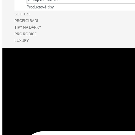
Produktové tipy
SOUTĚŽE
PROFÍCI RADÍ
TIPY NA DÁRKY
PRO RODIČE
LUXURY