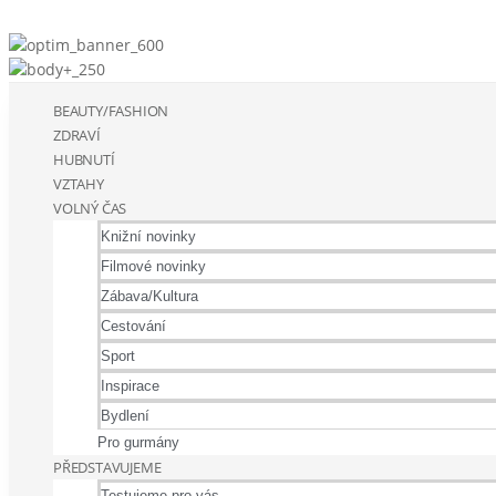
BEAUTY/FASHION
ZDRAVÍ
HUBNUTÍ
VZTAHY
VOLNÝ ČAS
Knižní novinky
Filmové novinky
Zábava/Kultura
Cestování
Sport
Inspirace
Bydlení
Pro gurmány
PŘEDSTAVUJEME
Testujeme pro vás