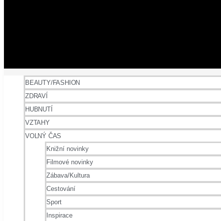
BEAUTY/FASHION
ZDRAVÍ
HUBNUTÍ
VZTAHY
VOLNÝ ČAS
Knižní novinky
Filmové novinky
Zábava/Kultura
Cestování
Sport
Inspirace