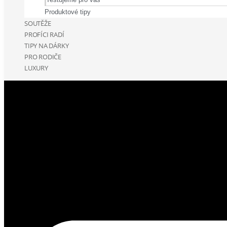
Produktové tipy
SOUTĚŽE
PROFÍCI RADÍ
TIPY NA DÁRKY
PRO RODIČE
LUXURY