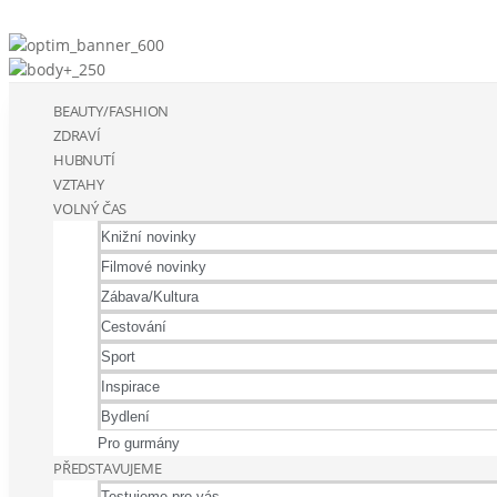
BEAUTY/FASHION
ZDRAVÍ
HUBNUTÍ
VZTAHY
VOLNÝ ČAS
Knižní novinky
Filmové novinky
Zábava/Kultura
Cestování
Sport
Inspirace
Bydlení
Pro gurmány
PŘEDSTAVUJEME
Testujeme pro vás