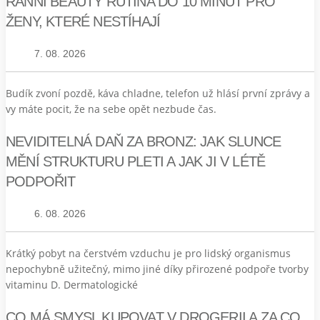
RANNÍ BEAUTY RUTINA DO 10 MINUT PRO
ŽENY, KTERÉ NESTÍHAJÍ
7. 08. 2026
Budík zvoní pozdě, káva chladne, telefon už hlásí první zprávy a
vy máte pocit, že na sebe opět nezbude čas.
NEVIDITELNÁ DAŇ ZA BRONZ: JAK SLUNCE
MĚNÍ STRUKTURU PLETI A JAK JI V LÉTĚ
PODPOŘIT
6. 08. 2026
Krátký pobyt na čerstvém vzduchu je pro lidský organismus
nepochybně užitečný, mimo jiné díky přirozené podpoře tvorby
vitaminu D. Dermatologické
CO MÁ SMYSL KUPOVAT V DROGERII A ZA CO