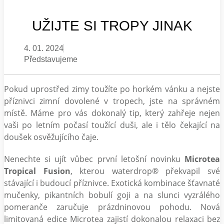
UŽIJTE SI TROPY JINAK
4. 01. 2024
Představujeme
Pokud uprostřed zimy toužíte po horkém vánku a nejste
příznivci zimní dovolené v tropech, jste na správném
místě. Máme pro vás dokonalý tip, který zahřeje nejen
vaši po letním počasí toužící duši, ale i tělo čekající na
doušek osvěžujícího čaje.
Nenechte si ujít vůbec první letošní novinku
Microtea
Tropical Fusion
, kterou waterdrop® překvapil své
stávající i budoucí příznivce. Exotická kombinace šťavnaté
mučenky, pikantních bobulí goji a na slunci vyzrálého
pomeranče zaručuje prázdninovou pohodu. Nová
limitovaná edice Microtea zajistí dokonalou relaxaci bez