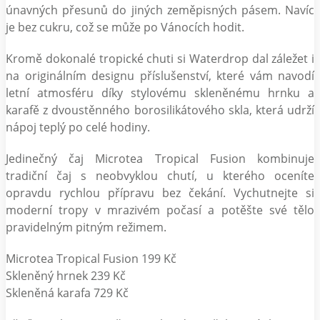
únavných přesunů do jiných zeměpisných pásem. Navíc
je bez cukru, což se může po Vánocích hodit.
Kromě dokonalé tropické chuti si Waterdrop dal záležet i
na originálním designu příslušenství, které vám navodí
letní atmosféru díky stylovému skleněnému hrnku a
karafě z dvoustěnného borosilikátového skla, která udrží
nápoj teplý po celé hodiny.
Jedinečný čaj Microtea Tropical Fusion kombinuje
tradiční čaj s neobvyklou chutí, u kterého oceníte
opravdu rychlou přípravu bez čekání. Vychutnejte si
moderní tropy v mrazivém počasí a potěšte své tělo
pravidelným pitným režimem.
Microtea Tropical Fusion 199 Kč
Skleněný hrnek 239 Kč
Skleněná karafa 729 Kč