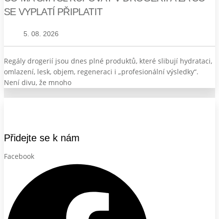
SE VYPLATÍ PŘIPLATIT
5. 08. 2026
Regály drogerií jsou dnes plné produktů, které slibují hydrataci,
omlazení, lesk, objem, regeneraci i „profesionální výsledky“.
Není divu, že mnoho
Přidejte se k nám
Facebook