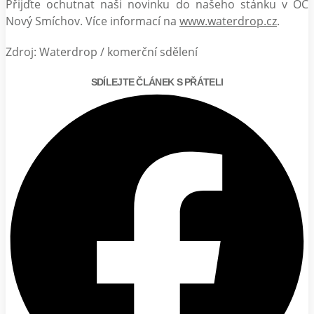
Přijďte ochutnat naši novinku do našeho stánku v OC
Nový Smíchov. Více informací na
www.waterdrop.cz
.
Zdroj: Waterdrop / komerční sdělení
SDÍLEJTE ČLÁNEK S PŘÁTELI