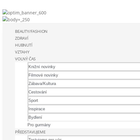
BEAUTY/FASHION
ZDRAVÍ
HUBNUTÍ
VZTAHY
VOLNÝ ČAS
Knižní novinky
Filmové novinky
Zábava/Kultura
Cestování
Sport
Inspirace
Bydlení
Pro gurmány
PŘEDSTAVUJEME
Testujeme pro vás