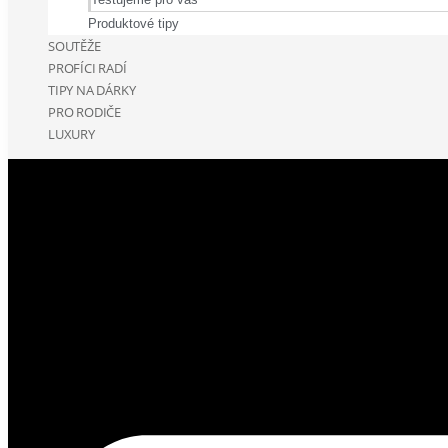
Produktové tipy
SOUTĚŽE
PROFÍCI RADÍ
TIPY NA DÁRKY
PRO RODIČE
LUXURY