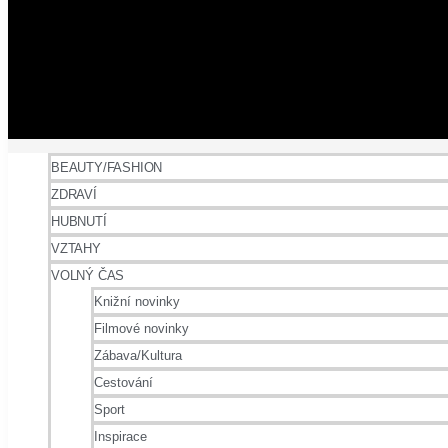
BEAUTY/FASHION
ZDRAVÍ
HUBNUTÍ
VZTAHY
VOLNÝ ČAS
Knižní novinky
Filmové novinky
Zábava/Kultura
Cestování
Sport
Inspirace