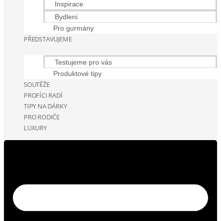
Inspirace
Bydlení
Pro gurmány
PŘEDSTAVUJEME
Testujeme pro vás
Produktové tipy
SOUTĚŽE
PROFÍCI RADÍ
TIPY NA DÁRKY
PRO RODIČE
LUXURY