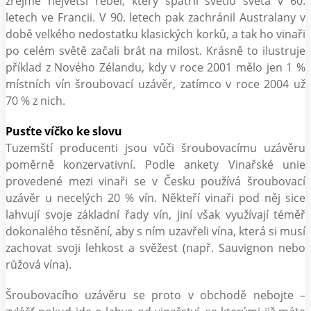
zřejmě největší rebel, který spatřil světlo světa v 60.
letech ve Francii. V 90. letech pak zachránil Australany v
době velkého nedostatku klasických korků, a tak ho vinaři
po celém světě začali brát na milost. Krásně to ilustruje
příklad z Nového Zélandu, kdy v roce 2001 mělo jen 1 %
místních vín šroubovací uzávěr, zatímco v roce 2004 už
70 % z nich.
Pusťte víčko ke slovu
Tuzemští producenti jsou vůči šroubovacímu uzávěru
poměrně konzervativní. Podle ankety Vinařské unie
provedené mezi vinaři se v Česku používá šroubovací
uzávěr u necelých 20 % vín. Někteří vinaři pod něj sice
lahvují svoje základní řady vín, jiní však využívají téměř
dokonalého těsnění, aby s ním uzavřeli vína, která si musí
zachovat svoji lehkost a svěžest (např. Sauvignon nebo
růžová vína).
Šroubovacího uzávěru se proto v obchodě nebojte –