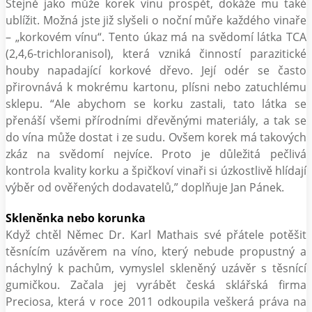
Stejně jako může korek vínu prospět, dokáže mu také
ublížit. Možná jste již slyšeli o noční můře každého vinaře
– „korkovém vínu“. Tento úkaz má na svědomí látka TCA
(2,4,6-trichloranisol), která vzniká činností parazitické
houby napadající korkové dřevo. Její odér se často
přirovnává k mokrému kartonu, plísni nebo zatuchlému
sklepu. “Ale abychom se korku zastali, tato látka se
přenáší všemi přírodními dřevěnými materiály, a tak se
do vína může dostat i ze sudu. Ovšem korek má takových
zkáz na svědomí nejvíce. Proto je důležitá pečlivá
kontrola kvality korku a špičkoví vinaři si úzkostlivě hlídají
výběr od ověřených dodavatelů,” doplňuje Jan Pánek.
Skleněnka nebo korunka
Když chtěl Němec Dr. Karl Mathais své přátele potěšit
těsnícím uzávěrem na víno, který nebude propustný a
náchylný k pachům, vymyslel skleněný uzávěr s těsnící
gumičkou. Začala jej vyrábět česká sklářská firma
Preciosa, která v roce 2011 odkoupila veškerá práva na