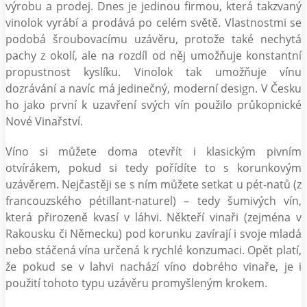
výrobu a prodej. Dnes je jedinou firmou, která takzvaný
vinolok vyrábí a prodává po celém světě. Vlastnostmi se
podobá šroubovacímu uzávěru, protože také nechytá
pachy z okolí, ale na rozdíl od něj umožňuje konstantní
propustnost kyslíku. Vinolok tak umožňuje vínu
dozrávání a navíc má jedinečný, moderní design. V Česku
ho jako první k uzavření svých vín použilo průkopnické
Nové Vinařství.
Víno si můžete doma otevřít i klasickým pivním
otvírákem, pokud si tedy pořídíte to s korunkovým
uzávěrem. Nejčastěji se s ním můžete setkat u pét-natů (z
francouzského pétillant-naturel) – tedy šumivých vín,
která přirozeně kvasí v láhvi. Někteří vinaři (zejména v
Rakousku či Německu) pod korunku zavírají i svoje mladá
nebo stáčená vína určená k rychlé konzumaci. Opět platí,
že pokud se v lahvi nachází víno dobrého vinaře, je i
použití tohoto typu uzávěru promyšleným krokem.