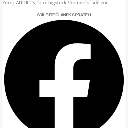
Zdroj: ADDICTS, foto: bigstock / komerční sdělení
SDÍLEJTE ČLÁNEK S PŘÁTELI