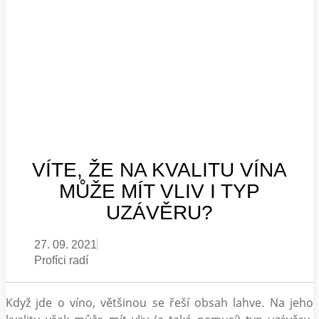
VÍTE, ŽE NA KVALITU VÍNA
MŮŽE MÍT VLIV I TYP
UZÁVĚRU?
27. 09. 2021
Profíci radí
Když jde o víno, většinou se řeší obsah lahve. Na jeho