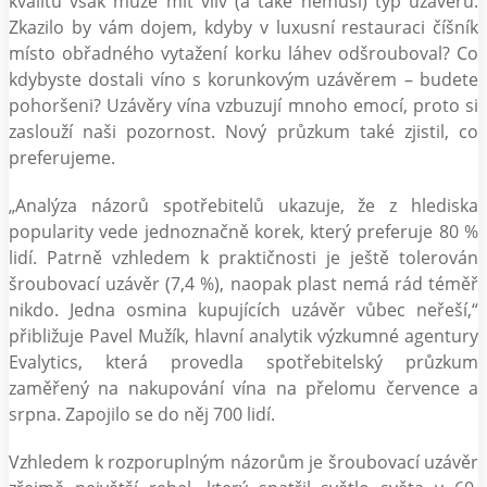
kvalitu však může mít vliv (a také nemusí) typ uzávěru.
Zkazilo by vám dojem, kdyby v luxusní restauraci číšník
místo obřadného vytažení korku láhev odšrouboval? Co
kdybyste dostali víno s korunkovým uzávěrem – budete
pohoršeni? Uzávěry vína vzbuzují mnoho emocí, proto si
zaslouží naši pozornost. Nový průzkum také zjistil, co
preferujeme.
„Analýza názorů spotřebitelů ukazuje, že z hlediska
popularity vede jednoznačně korek, který preferuje 80 %
lidí. Patrně vzhledem k praktičnosti je ještě tolerován
šroubovací uzávěr (7,4 %), naopak plast nemá rád téměř
nikdo. Jedna osmina kupujících uzávěr vůbec neřeší,“
přibližuje Pavel Mužík, hlavní analytik výzkumné agentury
Evalytics, která provedla spotřebitelský průzkum
zaměřený na nakupování vína na přelomu července a
srpna. Zapojilo se do něj 700 lidí.
Vzhledem k rozporuplným názorům je šroubovací uzávěr