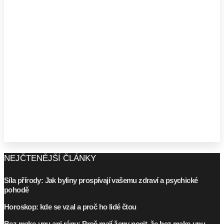
NEJČTENĚJŠÍ ČLÁNKY
Síla přírody: Jak byliny prospívají vašemu zdraví a psychické
pohodě
Horoskop: kde se vzal a proč ho lidé čtou
Bez make-upu ani ránu: Proč mají ženy pocit, že bez make-upu