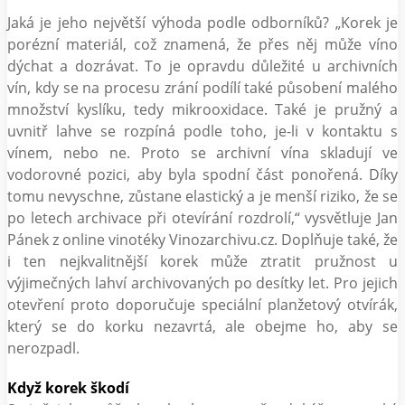
Jaká je jeho největší výhoda podle odborníků? „Korek je
porézní materiál, což znamená, že přes něj může víno
dýchat a dozrávat. To je opravdu důležité u archivních
vín, kdy se na procesu zrání podílí také působení malého
množství kyslíku, tedy mikrooxidace. Také je pružný a
uvnitř lahve se rozpíná podle toho, je-li v kontaktu s
vínem, nebo ne. Proto se archivní vína skladují ve
vodorovné pozici, aby byla spodní část ponořená. Díky
tomu nevyschne, zůstane elastický a je menší riziko, že se
po letech archivace při otevírání rozdrolí,“ vysvětluje Jan
Pánek z online vinotéky Vinozarchivu.cz. Doplňuje také, že
i ten nejkvalitnější korek může ztratit pružnost u
výjimečných lahví archivovaných po desítky let. Pro jejich
otevření proto doporučuje speciální planžetový otvírák,
který se do korku nezavrtá, ale obejme ho, aby se
nerozpadl.
Když korek škodí