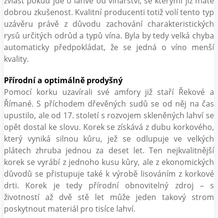
zvlášť pokud jde o lahve od vinařství, se kterými již máte
dobrou zkušenost. Kvalitní producenti totiž volí tento typ
uzávěru právě z důvodu zachování charakteristických
rysů určitých odrůd a typů vína. Byla by tedy velká chyba
automaticky předpokládat, že se jedná o víno menší
kvality.
Přírodní a optimálně prodyšný
Pomocí korku uzavírali své amfory již staří Řekové a
Římané. S příchodem dřevěných sudů se od něj na čas
upustilo, ale od 17. století s rozvojem skleněných lahví se
opět dostal ke slovu. Korek se získává z dubu korkového,
který vyniká silnou kůru, jež se odlupuje ve velkých
plátech zhruba jednou za deset let. Ten nejkvalitnější
korek se vyrábí z jednoho kusu kůry, ale z ekonomických
důvodů se přistupuje také k výrobě lisováním z korkové
drti. Korek je tedy přírodní obnovitelný zdroj – s
životností až dvě stě let může jeden takový strom
poskytnout materiál pro tisíce lahví.