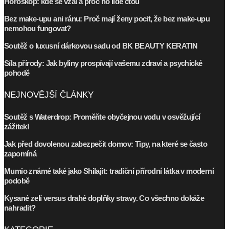
Horoskop: kde se vzal a proč ho lidé čtou
Bez make-upu ani ránu: Proč mají ženy pocit, že bez make-upu
nemohou fungovat?
Soutěž o luxusní dárkovou sadu od BK BEAUTY KERATIN
Síla přírody: Jak byliny prospívají vašemu zdraví a psychické
pohodě
NEJNOVĚJŠÍ ČLÁNKY
Soutěž s Waterdrop: Proměňte obyčejnou vodu v osvěžující
zážitek!
Jak před dovolenou zabezpečit domov: Tipy, na které se často
zapomíná
Mumio známé také jako Shilajit: tradiční přírodní látka v moderní
podobě
Kysané zelí versus drahé doplňky stravy. Co všechno dokáže
nahradit?