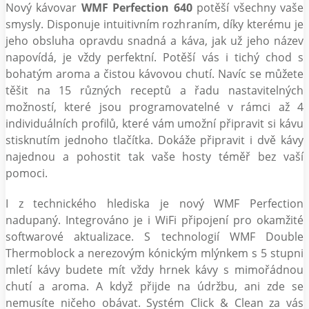
Nový kávovar
WMF Perfection 640
potěší všechny vaše
smysly. Disponuje intuitivním rozhraním, díky kterému je
jeho obsluha opravdu snadná a káva, jak už jeho název
napovídá, je vždy perfektní. Potěší vás i tichý chod s
bohatým aroma a čistou kávovou chutí. Navíc se můžete
těšit na 15 různých receptů a řadu nastavitelných
možností, které jsou programovatelné v rámci až 4
individuálních profilů, které vám umožní připravit si kávu
stisknutím jednoho tlačítka. Dokáže připravit i dvě kávy
najednou a pohostit tak vaše hosty téměř bez vaší
pomoci.
I z technického hlediska je nový WMF Perfection
nadupaný. Integrováno je i WiFi připojení pro okamžité
softwarové aktualizace. S technologií WMF Double
Thermoblock a nerezovým kónickým mlýnkem s 5 stupni
mletí kávy budete mít vždy hrnek kávy s mimořádnou
chutí a aroma. A když přijde na údržbu, ani zde se
nemusíte ničeho obávat. Systém Click & Clean za vás