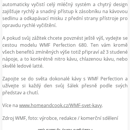
automaticky vyčistí celý mléčný systém a chytrý design
zajišťuje rychlý a snadný přístup k zásobníku na kávovou
sedlinu a odkapávací misku z přední strany přístroje pro
opravdu rychlé vyčištění.
A pokud svůj zážitek chcete povznést ještě výš, vydejte se
cestou modelu WMF Perfection 680. Ten vám kromě
všech benefitů zmíněných výše totiž připraví až 3 studené
nápoje, a to konkrétně nitro kávu, chlazenou kávu, nebo
skvělé ledové latté.
Zapojte se do světa dokonalé kávy s WMF Perfection a
užívejte si každý den svůj šálek přesně podle svých
představ a chutí.
Více na
www.homeandcook.cz/WMF-svet-kavy
.
Zdroj WMF, foto: výrobce, redakce / komerční sdělení