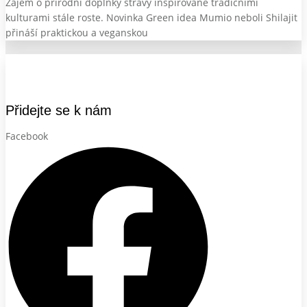
Zájem o přírodní doplňky stravy inspirované tradičními
kulturami stále roste. Novinka Green idea Mumio neboli Shilajit
přináší praktickou a veganskou
Přidejte se k nám
Facebook