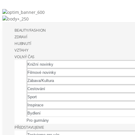
BEAUTY/FASHION
ZDRAVÍ
HUBNUTÍ
VZTAHY
VOLNÝ ČAS
Knižní novinky
Filmové novinky
Zábava/Kultura
Cestování
Sport
Inspirace
Bydlení
Pro gurmány
PŘEDSTAVUJEME
Testujeme pro vás