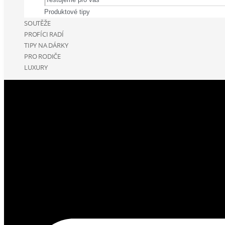
Produktové tipy
SOUTĚŽE
PROFÍCI RADÍ
TIPY NA DÁRKY
PRO RODIČE
LUXURY