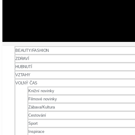
BEAUTY/FASHION
ZDRAVÍ
HUBNUTÍ
VZTAHY
VOLNÝ ČAS
Knižní novinky
Filmové novinky
Zábava/Kultura
Cestování
Sport
Inspirace