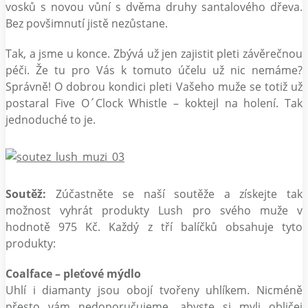
vosků s novou vůní s dvěma druhy santalového dřeva.
Bez povšimnutí jistě nezůstane.
Tak, a jsme u konce. Zbývá už jen zajistit pleti závěrečnou
péči. Že tu pro Vás k tomuto účelu už nic nemáme?
Správně! O dobrou kondici pleti Vašeho muže se totiž už
postaral Five O´Clock Whistle – koktejl na holení. Tak
jednoduché to je.
Soutěž:
Zúčastněte se naší soutěže a získejte tak
možnost vyhrát produkty Lush pro svého muže v
hodnotě 975 Kč. Každý z tří balíčků obsahuje tyto
produkty:
Coalface – pleťové mýdlo
Uhlí i diamanty jsou obojí tvořeny uhlíkem. Nicméně
přesto vám nedoporučujeme, abyste si myli obličej