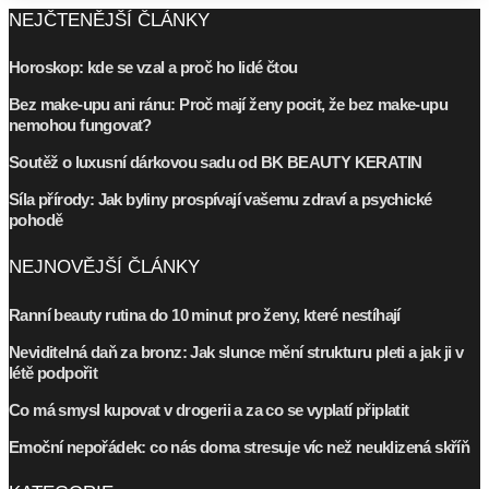
NEJČTENĚJŠÍ ČLÁNKY
Horoskop: kde se vzal a proč ho lidé čtou
Bez make-upu ani ránu: Proč mají ženy pocit, že bez make-upu
nemohou fungovat?
Soutěž o luxusní dárkovou sadu od BK BEAUTY KERATIN
Síla přírody: Jak byliny prospívají vašemu zdraví a psychické
pohodě
NEJNOVĚJŠÍ ČLÁNKY
Ranní beauty rutina do 10 minut pro ženy, které nestíhají
Neviditelná daň za bronz: Jak slunce mění strukturu pleti a jak ji v
létě podpořit
Co má smysl kupovat v drogerii a za co se vyplatí připlatit
Emoční nepořádek: co nás doma stresuje víc než neuklizená skříň