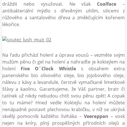
dráždit nebo vysušovat. Ne však
Coalface
–
antibakteriální mýdlo s dřevěným uhlím, silicemi z
růžového a santalového dřeva a změkčujícím kořenem
lékořice.
Na řadu přichází holení a úprava vousů – vezměte svým
mužům pěnu či gel na holení a nahraďte je koktejlem na
holení
Five O´Clock Whistle
s obsahem extra
panenského bio olivového oleje, bio jojobového oleje,
nálevu z kávy a levandule, čerstvě vymačkané limetkové
šťávy a kaolinu. Garantujeme, že Váš partner, bratr či
tatínek už nikdy nebudou chtít svou pěnu zpět! A copak
to tu máme? Hned vedle Koktejlu na holení můžete
nenápadně postavit plechovou krabičku, v níž se ukrývá
skvělý pomocník každého šviháka –
Veerappan
– vosk
nejen na kníry, plný prospěšných přírodních olejů a