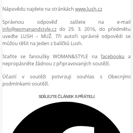
Nápovědu najdete na stránkách
www.lush.cz
Správnou odpověď zašlete na e-mail
info@womanandstyle.cz
do 29. 3. 2016, do předmětu
uveďte LUSH – MUŽ. Tři autoři správné odpovědi se
můžou těšit na jeden z balíčků Lush.
Staňte se fanoušky WOMAN&STYLE na
facebooku
a
nepropásněte žádnou z připravovaných soutěží.
Účastí v soutěži potvrzuji souhlas s Obecnými
podmínkami soutěží.
SDÍLEJTE ČLÁNEK S PŘÁTELI