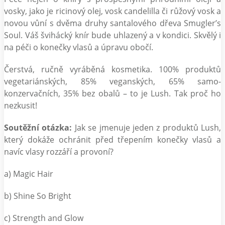
vosky, jako je ricinový olej, vosk candelilla či růžový vosk a
novou vůní s dvěma druhy santalového dřeva Smugler’s
Soul. Váš švihácký knír bude uhlazený a v kondici. Skvělý i
na péči o konečky vlasů a úpravu obočí.
Čerstvá, ručně vyráběná kosmetika. 100% produktů
vegetariánských, 85% veganských, 65% samo-
konzervačních, 35% bez obalů – to je Lush. Tak proč ho
nezkusit!
Soutěžní otázka:
Jak se jmenuje jeden z produktů Lush,
který dokáže ochránit před třepením konečky vlasů a
navíc vlasy rozzáří a provoní?
a) Magic Hair
b) Shine So Bright
c) Strength and Glow