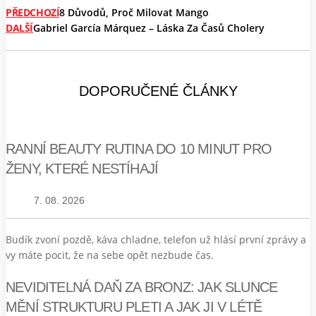
PŘEDCHOZÍ
8 Důvodů, Proč Milovat Mango
DALŠÍ
Gabriel García Márquez – Láska Za Časů Cholery
DOPORUČENÉ ČLÁNKY
RANNÍ BEAUTY RUTINA DO 10 MINUT PRO
ŽENY, KTERÉ NESTÍHAJÍ
7. 08. 2026
Budík zvoní pozdě, káva chladne, telefon už hlásí první zprávy a
vy máte pocit, že na sebe opět nezbude čas.
NEVIDITELNÁ DAŇ ZA BRONZ: JAK SLUNCE
MĚNÍ STRUKTURU PLETI A JAK JI V LÉTĚ