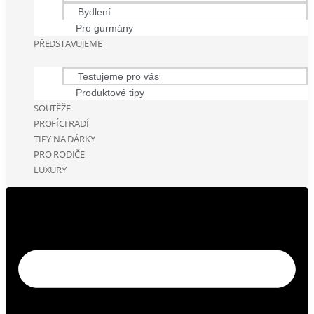
Bydlení
Pro gurmány
PŘEDSTAVUJEME
Testujeme pro vás
Produktové tipy
SOUTĚŽE
PROFÍCI RADÍ
TIPY NA DÁRKY
PRO RODIČE
LUXURY