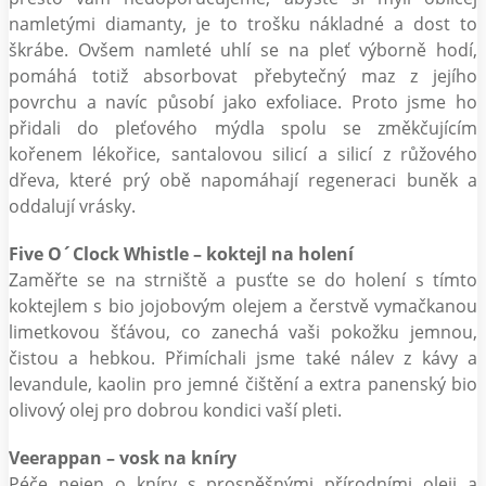
namletými diamanty, je to trošku nákladné a dost to
škrábe. Ovšem namleté uhlí se na pleť výborně hodí,
pomáhá totiž absorbovat přebytečný maz z jejího
povrchu a navíc působí jako exfoliace. Proto jsme ho
přidali do pleťového mýdla spolu se změkčujícím
kořenem lékořice, santalovou silicí a silicí z růžového
dřeva, které prý obě napomáhají regeneraci buněk a
oddalují vrásky.
Five O´Clock Whistle – koktejl na holení
Zaměřte se na strniště a pusťte se do holení s tímto
koktejlem s bio jojobovým olejem a čerstvě vymačkanou
limetkovou šťávou, co zanechá vaši pokožku jemnou,
čistou a hebkou. Přimíchali jsme také nálev z kávy a
levandule, kaolin pro jemné čištění a extra panenský bio
olivový olej pro dobrou kondici vaší pleti.
Veerappan – vosk na kníry
Péče nejen o kníry s prospěšnými přírodními oleji a