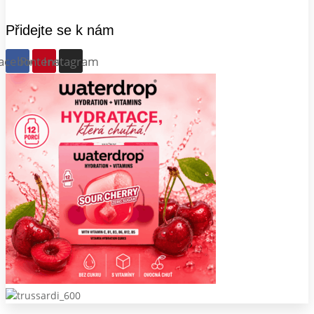
Přidejte se k nám
acebook
Pinterest
Instagram