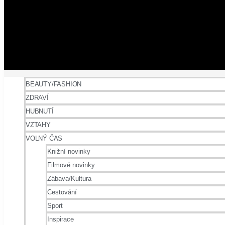
BEAUTY/FASHION
ZDRAVÍ
HUBNUTÍ
VZTAHY
VOLNÝ ČAS
Knižní novinky
Filmové novinky
Zábava/Kultura
Cestování
Sport
Inspirace