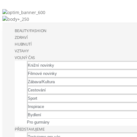
BEAUTY/FASHION
ZDRAVÍ
HUBNUTÍ
VZTAHY
VOLNÝ ČAS
Knižní novinky
Filmové novinky
Zábava/Kultura
Cestování
Sport
Inspirace
Bydlení
Pro gurmány
PŘEDSTAVUJEME
Testujeme pro vás