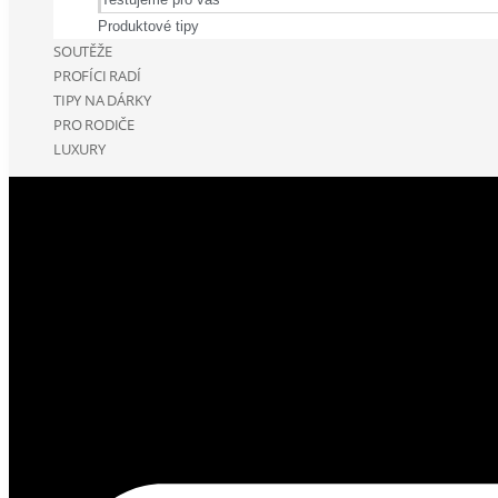
Produktové tipy
SOUTĚŽE
PROFÍCI RADÍ
TIPY NA DÁRKY
PRO RODIČE
LUXURY