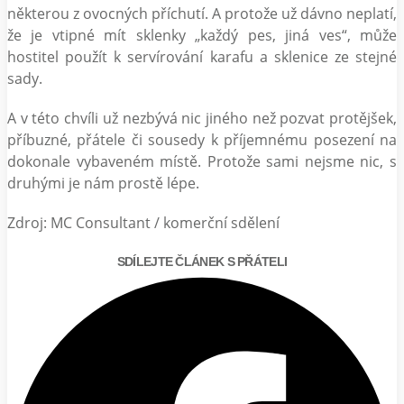
některou z ovocných příchutí. A protože už dávno neplatí,
že je vtipné mít sklenky „každý pes, jiná ves“, může
hostitel použít k servírování karafu a sklenice ze stejné
sady.
A v této chvíli už nezbývá nic jiného než pozvat protějšek,
příbuzné, přátele či sousedy k příjemnému posezení na
dokonale vybaveném místě. Protože sami nejsme nic, s
druhými je nám prostě lépe.
Zdroj: MC Consultant / komerční sdělení
SDÍLEJTE ČLÁNEK S PŘÁTELI