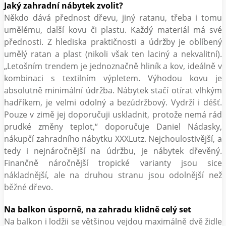
Jaký zahradní nábytek zvolit?
Někdo dává přednost dřevu, jiný ratanu, třeba i tomu
umělému, další kovu či plastu. Každý materiál má své
přednosti. Z hlediska praktičnosti a údržby je oblíbený
umělý ratan a plast (nikoli však ten laciný a nekvalitní).
„Letošním trendem je jednoznačně hliník a kov, ideálně v
kombinaci s textilním výpletem. Výhodou kovu je
absolutně minimální údržba. Nábytek stačí otírat vlhkým
hadříkem, je velmi odolný a bezúdržbový. Vydrží i déšť.
Pouze v zimě jej doporučuji uskladnit, protože nemá rád
prudké změny teplot,“ doporučuje Daniel Nádasky,
nákupčí zahradního nábytku XXXLutz. Nejchoulostivější, a
tedy i nejnáročnější na údržbu, je nábytek dřevěný.
Finančně náročnější tropické varianty jsou sice
nákladnější, ale na druhou stranu jsou odolnější než
běžné dřevo.
Na balkon úsporně, na zahradu klidně celý set
Na balkon i lodžii se většinou vejdou maximálně dvě židle