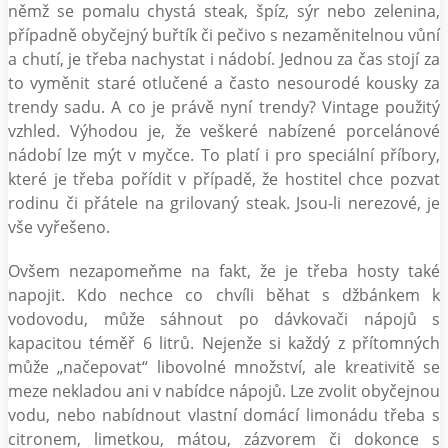
němž se pomalu chystá steak, špíz, sýr nebo zelenina,
případně obyčejný buřtík či pečivo s nezaměnitelnou vůní
a chutí, je třeba nachystat i nádobí. Jednou za čas stojí za
to vyměnit staré otlučené a často nesourodé kousky za
trendy sadu. A co je právě nyní trendy? Vintage použitý
vzhled. Výhodou je, že veškeré nabízené porcelánové
nádobí lze mýt v myčce. To platí i pro speciální příbory,
které je třeba pořídit v případě, že hostitel chce pozvat
rodinu či přátele na grilovaný steak. Jsou-li nerezové, je
vše vyřešeno.
Ovšem nezapomeňme na fakt, že je třeba hosty také
napojit. Kdo nechce co chvíli běhat s džbánkem k
vodovodu, může sáhnout po dávkovači nápojů s
kapacitou téměř 6 litrů. Nejenže si každý z přítomných
může „načepovat“ libovolné množství, ale kreativitě se
meze nekladou ani v nabídce nápojů. Lze zvolit obyčejnou
vodu, nebo nabídnout vlastní domácí limonádu třeba s
citronem, limetkou, mátou, zázvorem či dokonce s