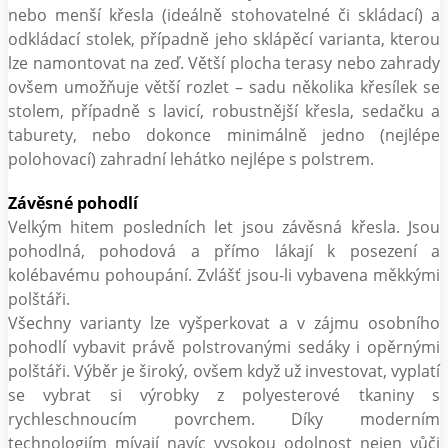
nebo menší křesla (ideálně stohovatelné či skládací) a
odkládací stolek, případně jeho sklápěcí varianta, kterou
lze namontovat na zeď. Větší plocha terasy nebo zahrady
ovšem umožňuje větší rozlet – sadu několika křesílek se
stolem, případně s lavicí, robustnější křesla, sedačku a
taburety, nebo dokonce minimálně jedno (nejlépe
polohovací) zahradní lehátko nejlépe s polstrem.
Závěsné pohodlí
Velkým hitem posledních let jsou závěsná křesla. Jsou
pohodlná, pohodová a přímo lákají k posezení a
kolébavému pohoupání. Zvlášť jsou-li vybavena měkkými
polštáři.
Všechny varianty lze vyšperkovat a v zájmu osobního
pohodlí vybavit právě polstrovanými sedáky i opěrnými
polštáři. Výběr je široký, ovšem když už investovat, vyplatí
se vybrat si výrobky z polyesterové tkaniny s
rychleschnoucím povrchem. Díky moderním
technologiím mívají navíc vysokou odolnost nejen vůči