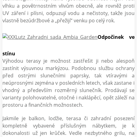
vlhku a povětrnostním vlivům obecně, ale rovněž proti
UV záření i plísni, odpuzují vodu a nečistoty, takže jsou
vlastně bezúdržbové a „přežijí“ venku po celý rok.
Odpočinek ve
stínu
Výhodou terasy je možnost zastřešit ji nebo alespoň
zastínit výsuvnou markýzou. Podobnou službu ochrany
před ostrými slunečními paprsky, tak vtíravými a
neúprosnými zejména v posledních letech, však zastane i
vhodný a především rozměrný slunečník. Prodávají se
varianty polohovatelné, otočné i naklápěcí, opět záleží na
prostoru a finančních možnostech.
Jakmile je balkon, lodžie, terasa či zahradní posezení
kompletně vybavené příslušným nábytkem, je k
dokonalosti už jen krůček. Vedle nezbytného grilu, na