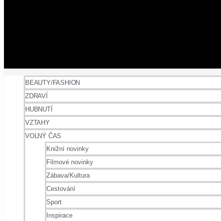
BEAUTY/FASHION
ZDRAVÍ
HUBNUTÍ
VZTAHY
VOLNÝ ČAS
Knižní novinky
Filmové novinky
Zábava/Kultura
Cestování
Sport
Inspirace