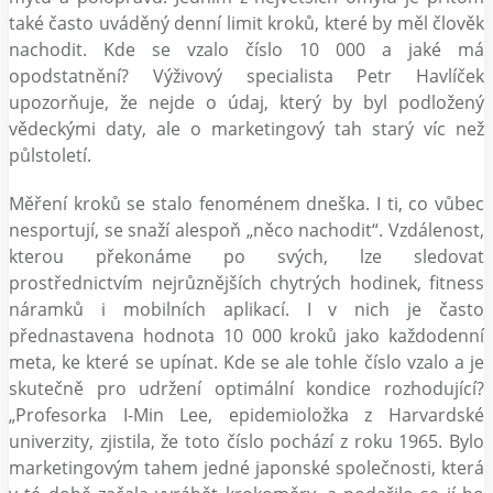
také často uváděný denní limit kroků, které by měl člověk
nachodit. Kde se vzalo číslo 10 000 a jaké má
opodstatnění? Výživový specialista Petr Havlíček
upozorňuje, že nejde o údaj, který by byl podložený
vědeckými daty, ale o marketingový tah starý víc než
půlstoletí.
Měření kroků se stalo fenoménem dneška. I ti, co vůbec
nesportují, se snaží alespoň „něco nachodit“. Vzdálenost,
kterou překonáme po svých, lze sledovat
prostřednictvím nejrůznějších chytrých hodinek, fitness
náramků i mobilních aplikací. I v nich je často
přednastavena hodnota 10 000 kroků jako každodenní
meta, ke které se upínat. Kde se ale tohle číslo vzalo a je
skutečně pro udržení optimální kondice rozhodující?
„Profesorka I-Min Lee, epidemioložka z Harvardské
univerzity, zjistila, že toto číslo pochází z roku 1965. Bylo
marketingovým tahem jedné japonské společnosti, která