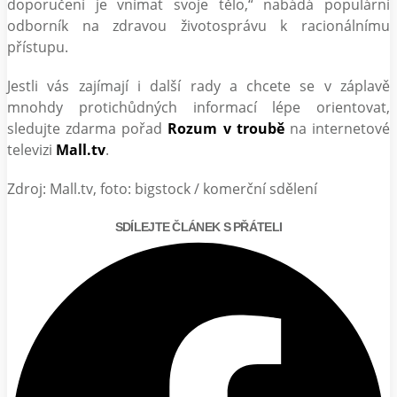
doporučení je vnímat svoje tělo,“ nabádá populární
odborník na zdravou životosprávu k racionálnímu
přístupu.
Jestli vás zajímají i další rady a chcete se v záplavě
mnohdy protichůdných informací lépe orientovat,
sledujte zdarma pořad
Rozum v troubě
na internetové
televizi
Mall.tv
.
Zdroj: Mall.tv, foto: bigstock / komerční sdělení
SDÍLEJTE ČLÁNEK S PŘÁTELI