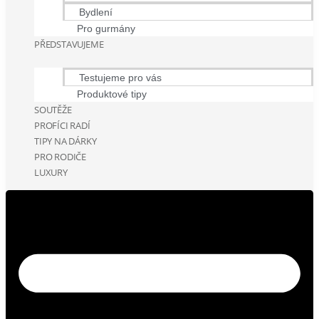
Bydlení
Pro gurmány
PŘEDSTAVUJEME
Testujeme pro vás
Produktové tipy
SOUTĚŽE
PROFÍCI RADÍ
TIPY NA DÁRKY
PRO RODIČE
LUXURY