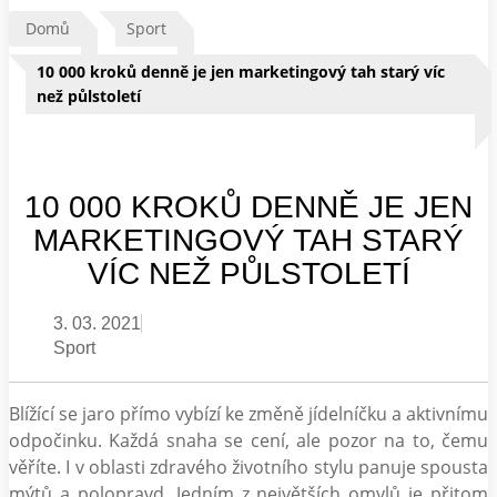
Domů
Sport
10 000 kroků denně je jen marketingový tah starý víc
než půlstoletí
10 000 KROKŮ DENNĚ JE JEN
MARKETINGOVÝ TAH STARÝ
VÍC NEŽ PŮLSTOLETÍ
3. 03. 2021
Sport
Blížící se jaro přímo vybízí ke změně jídelníčku a aktivnímu
odpočinku. Každá snaha se cení, ale pozor na to, čemu
věříte. I v oblasti zdravého životního stylu panuje spousta
mýtů a polopravd. Jedním z největších omylů je přitom