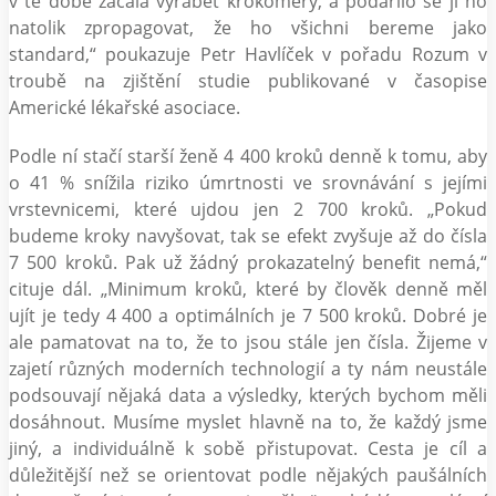
v té době začala vyrábět krokoměry, a podařilo se jí ho
natolik zpropagovat, že ho všichni bereme jako
standard,“ poukazuje Petr Havlíček v pořadu Rozum v
troubě na zjištění studie publikované v časopise
Americké lékařské asociace.
Podle ní stačí starší ženě 4 400 kroků denně k tomu, aby
o 41 % snížila riziko úmrtnosti ve srovnávání s jejími
vrstevnicemi, které ujdou jen 2 700 kroků. „Pokud
budeme kroky navyšovat, tak se efekt zvyšuje až do čísla
7 500 kroků. Pak už žádný prokazatelný benefit nemá,“
cituje dál. „Minimum kroků, které by člověk denně měl
ujít je tedy 4 400 a optimálních je 7 500 kroků. Dobré je
ale pamatovat na to, že to jsou stále jen čísla. Žijeme v
zajetí různých moderních technologií a ty nám neustále
podsouvají nějaká data a výsledky, kterých bychom měli
dosáhnout. Musíme myslet hlavně na to, že každý jsme
jiný, a individuálně k sobě přistupovat. Cesta je cíl a
důležitější než se orientovat podle nějakých paušálních