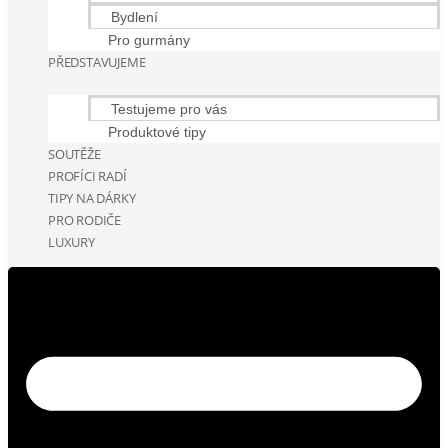
Bydlení
Pro gurmány
PŘEDSTAVUJEME
Testujeme pro vás
Produktové tipy
SOUTĚŽE
PROFÍCI RADÍ
TIPY NA DÁRKY
PRO RODIČE
LUXURY