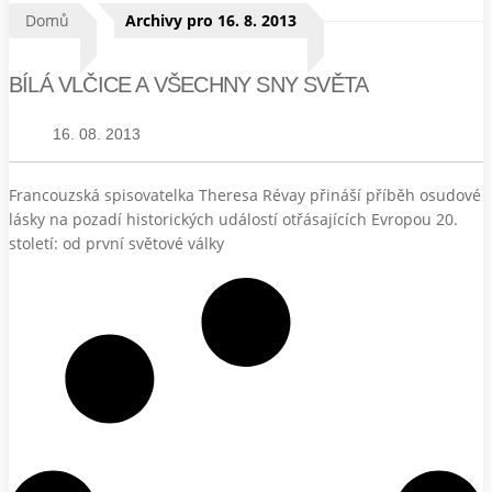
Domů
Archivy pro 16. 8. 2013
BÍLÁ VLČICE A VŠECHNY SNY SVĚTA
16. 08. 2013
Francouzská spisovatelka Theresa Révay přináší příběh osudové
lásky na pozadí historických událostí otřásajících Evropou 20.
století: od první světové války