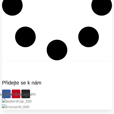
Přidejte se k nám
acebook
Pinterest
Instagram