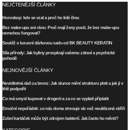
NEJČTENĚJŠÍ ČLÁNKY
Horoskop: kde se vzal a proč ho lidé čtou
Bez make-upu ani ránu: Proč mají ženy pocit, že bez make-upu
nemohou fungovat?
Soutěž o luxusní dárkovou sadu od BK BEAUTY KERATIN
Síla přírody: Jak byliny prospívají vašemu zdraví a psychické
pohodě
NEJNOVĚJŠÍ ČLÁNKY
Neviditelná daň za bronz: Jak slunce mění strukturu pleti a jak ji v
létě podpořit
Co má smysl kupovat v drogerii a za co se vyplatí připlatit
Emoční nepořádek: co nás doma stresuje víc než neuklizená skříň
Zubní kartáček může být zdrojem bakterií. Jak často ho měnit?