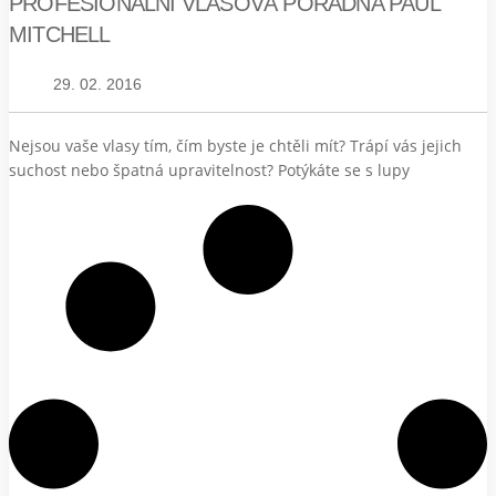
PROFESIONÁLNÍ VLASOVÁ PORADNA PAUL
MITCHELL
29. 02. 2016
Nejsou vaše vlasy tím, čím byste je chtěli mít? Trápí vás jejich
suchost nebo špatná upravitelnost? Potýkáte se s lupy