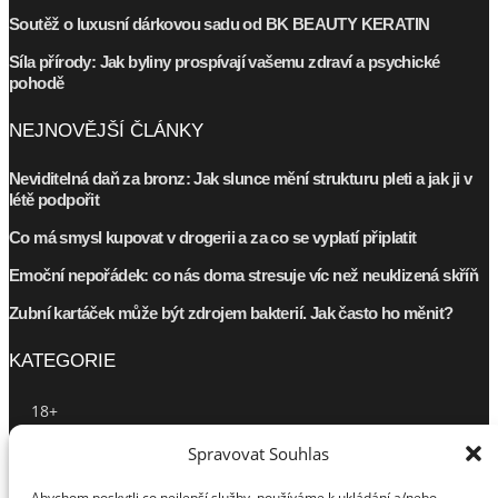
Soutěž o luxusní dárkovou sadu od BK BEAUTY KERATIN
Síla přírody: Jak byliny prospívají vašemu zdraví a psychické
pohodě
NEJNOVĚJŠÍ ČLÁNKY
Neviditelná daň za bronz: Jak slunce mění strukturu pleti a jak ji v
létě podpořit
Co má smysl kupovat v drogerii a za co se vyplatí připlatit
Emoční nepořádek: co nás doma stresuje víc než neuklizená skříň
Zubní kartáček může být zdrojem bakterií. Jak často ho měnit?
KATEGORIE
18+
Beauty
Spravovat Souhlas
Beauty/Fashion
Bydlení
Abychom poskytli co nejlepší služby, používáme k ukládání a/nebo