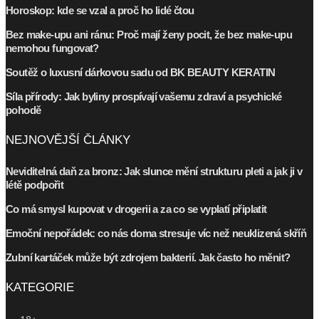
Horoskop: kde se vzal a proč ho lidé čtou
Bez make-upu ani ránu: Proč mají ženy pocit, že bez make-upu
nemohou fungovat?
Soutěž o luxusní dárkovou sadu od BK BEAUTY KERATIN
Síla přírody: Jak byliny prospívají vašemu zdraví a psychické
pohodě
NEJNOVĚJŠÍ ČLÁNKY
Neviditelná daň za bronz: Jak slunce mění strukturu pleti a jak ji v
létě podpořit
Co má smysl kupovat v drogerii a za co se vyplatí připlatit
Emoční nepořádek: co nás doma stresuje víc než neuklizená skříň
Zubní kartáček může být zdrojem bakterií. Jak často ho měnit?
KATEGORIE