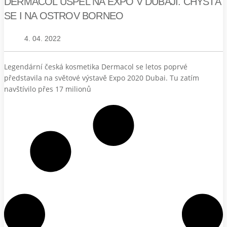
DERMACOL USPĚL NA EXPO V DUBAJI. CHYSTÁ
SE I NA OSTROV BORNEO
4. 04. 2022
Legendární česká kosmetika Dermacol se letos poprvé
představila na světové výstavě Expo 2020 Dubai. Tu zatím
navštívilo přes 17 milionů