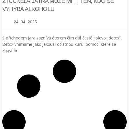
ZTUČNĚLÁ JÁTRA MŮŽE MÍT I TEN, KDO SE
VYHÝBÁ ALKOHOLU
24. 04. 2025
S příchodem jara zaznívá éterem čím dál častěji slovo „detox“.
Detox vnímáme jako jakousi očistnou kúru, pomocí které se
zbavíme