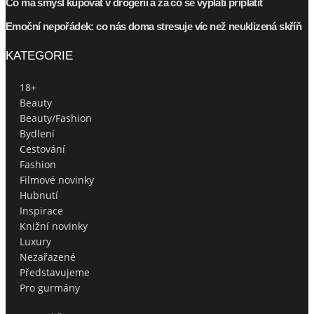
Co má smysl kupovat v drogerii a za co se vyplatí připlatit
Emoční nepořádek: co nás doma stresuje víc než neuklizená skříň
KATEGORIE
18+
Beauty
Beauty/Fashion
Bydlení
Cestování
Fashion
Filmové novinky
Hubnutí
Inspirace
Knižní novinky
Luxury
Nezařazené
Představujeme
Pro gurmány