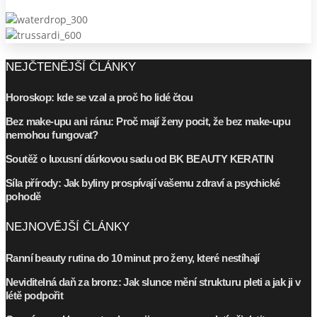
NEJČTENĚJŠÍ ČLÁNKY
Horoskop: kde se vzal a proč ho lidé čtou
Bez make-upu ani ránu: Proč mají ženy pocit, že bez make-upu
nemohou fungovat?
Soutěž o luxusní dárkovou sadu od BK BEAUTY KERATIN
Síla přírody: Jak byliny prospívají vašemu zdraví a psychické
pohodě
NEJNOVĚJŠÍ ČLÁNKY
Ranní beauty rutina do 10 minut pro ženy, které nestíhají
Neviditelná daň za bronz: Jak slunce mění strukturu pleti a jak ji v
létě podpořit