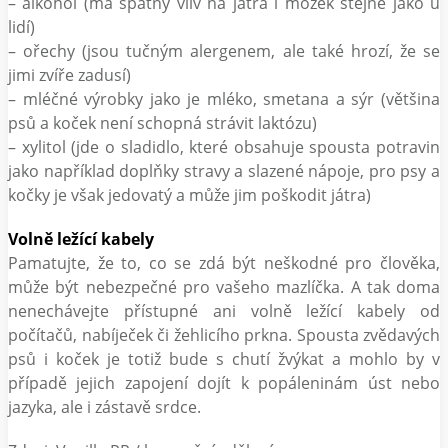
– alkohol (má špatný vliv na játra i mozek stejně jako u
lidí)
– ořechy (jsou tučným alergenem, ale také hrozí, že se
jimi zvíře zadusí)
– mléčné výrobky jako je mléko, smetana a sýr (většina
psů a koček není schopná strávit laktózu)
– xylitol (jde o sladidlo, které obsahuje spousta potravin
jako například doplňky stravy a slazené nápoje, pro psy a
kočky je však jedovatý a může jim poškodit játra)
Volně ležící kabely
Pamatujte, že to, co se zdá být neškodné pro člověka,
může být nebezpečné pro vašeho mazlíčka. A tak doma
nenechávejte přístupné ani volně ležící kabely od
počítačů, nabíječek či žehlicího prkna. Spousta zvědavých
psů i koček je totiž bude s chutí žvýkat a mohlo by v
případě jejich zapojení dojít k popáleninám úst nebo
jazyka, ale i zástavě srdce.