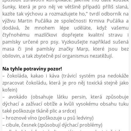
šunky, která je pro něj ve většině případů příliš slaná,
kazíte tak výchovu a rozmazlujete ho,” tvrdí odborník na
výživu Martin Pučálka ze společnosti Krmiva Pučálka a
dodává, že mnohem lépe uděláte, když vašemu
čtyřnohému mazlíčkovi dopřejete kvalitní stravu i
pamlsky určené pro psy. Vyzkoušejte například sušená
masa či jiné pamlsky značky Marp, které jsou bez
obilovin, a tak zbytečně psí organismus nezatěžují.
Na tyhle potraviny pozor!
– čokoláda, kakao i káva (trávicí systém psa nedokáže
zpracovat čokoládu, která je pro něj toxická stejně jako
kofein)
– avokádo (obsahuje látku persin, která způsobuje
dýchací a zažívací obtíže a kvůli vysokému obsahu tuku
také poškozuje tkáně plic a srdce)
– hroznové víno (poškozuje u psů ledviny)
– cibule, česnek (způsobují dýchací problémy)