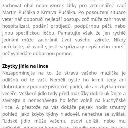
zachovat obal nebo vzorek látky pro veterináře,” radí
Martin Pučálka z Krmiva Pučálka. Po posouzení situace
veterinář doporučí nejlepší postup, což může zahrnovat
hospitalizaci, podání protijedů, podpůrnou péči, nebo
jinou specifickou léčbu. Pamatujte však, že jen rychlé
jednání může zachránit život vašeho zvířete. Nikdy
nečekejte, až uvidíte, jestli se příznaky zlepší nebo zhorší,
než vyhledáte odbornou pomoc.
Zbytky jídla na lince
Nezapomínejte na to, že strava vašeho mazlíčka je
odlišná od té vaší. Neměli byste ho krmit tedy ani
dobrotami v podobě piškotů či párků, ale ani zbytkami od
večeře. Veškeré jídlo tedy před mazlíčky dobře uklízejte a
zavírejte a nenechávejte ho ležet volně na kuchyňské
lince. A přestože na vás dokáže pejsek hodit smutný
pohled, jako kdyby týdny hladověl, nenechte se zviklat.
“Lidské jídlo může vašemu psovi ublížit, nebo mu
způsobit zdravotní komplikace. Jakmile mu dáte kousek