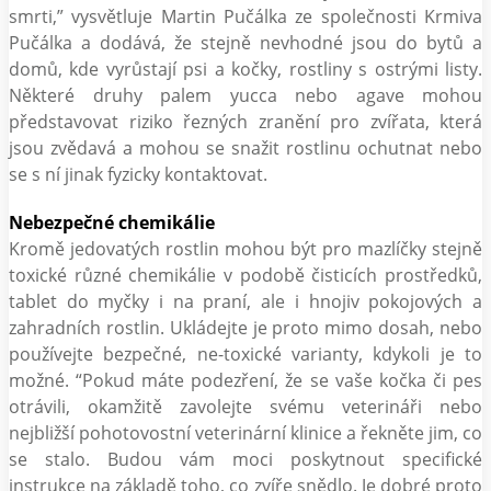
smrti,” vysvětluje Martin Pučálka ze společnosti Krmiva
Pučálka a dodává, že stejně nevhodné jsou do bytů a
domů, kde vyrůstají psi a kočky, rostliny s ostrými listy.
Některé druhy palem yucca nebo agave mohou
představovat riziko řezných zranění pro zvířata, která
jsou zvědavá a mohou se snažit rostlinu ochutnat nebo
se s ní jinak fyzicky kontaktovat.
Nebezpečné chemikálie
Kromě jedovatých rostlin mohou být pro mazlíčky stejně
toxické různé chemikálie v podobě čisticích prostředků,
tablet do myčky i na praní, ale i hnojiv pokojových a
zahradních rostlin. Ukládejte je proto mimo dosah, nebo
používejte bezpečné, ne-toxické varianty, kdykoli je to
možné. “Pokud máte podezření, že se vaše kočka či pes
otrávili, okamžitě zavolejte svému veterináři nebo
nejbližší pohotovostní veterinární klinice a řekněte jim, co
se stalo. Budou vám moci poskytnout specifické
instrukce na základě toho, co zvíře snědlo. Je dobré proto