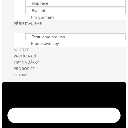
Inspirace
Bydlení
Pro gurmány
PŘEDSTAVUJEME
Testujeme pro vás
Produktové tipy
SOUTĚŽE
PROFÍCI RADÍ
TIPY NA DÁRKY
PRO RODIČE
LUXURY