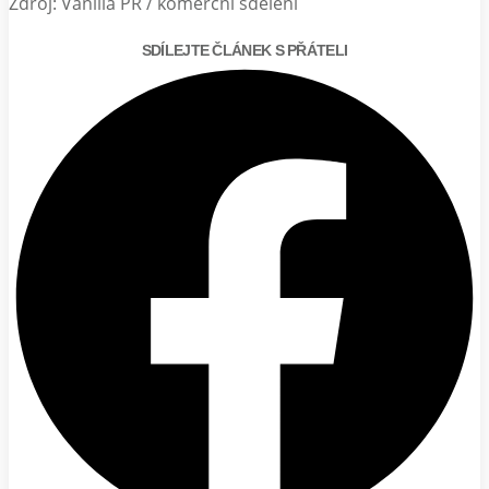
Zdroj: Vanilla PR / komerční sdělení
SDÍLEJTE ČLÁNEK S PŘÁTELI