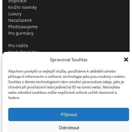
Inspirace
Knižní novinky
Luxury
Nezařazené
Představujeme
Pro gurmány
Pro rodiče
Produktové tipy
Profíci radí
Spravovat Souhlas
Soutěže
Sport
Abychom poskytli co nejlepší služby, používáme k ukládání a/nebo
přístupu k informacím o zařízení, technologie jako jsou soubory cookies.
Testujeme pro vás
Souhlas s těmito technologiemi nám umožní zpracovávat údaje, jako je
Tipy na dárky
chování při procházení nebo jedinečná ID na tomto webu. Nesouhlas
Tipy na dárky pro muže
nebo odvolání souhlasu může nepříznivě ovlivnit určité vlastnosti a
Top
funkce.
Vánoční tipy
Volný čas
Příjmout
Vztahy
Zábava/Kultura
Odmítnout
Zdraví