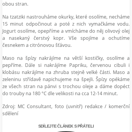
obou stran.
Na tzatziki nastrouháme okurky, které osolíme, necháme
15 minut odpočinout a poté z nich vymačkáme vodu.
Jogurt osolíme, opepříme a vmícháme do něj olivový olej
a nasekaný čerstvý kopr. Vše spojíme a ochutíme
česnekem a citrónovou šťávou.
Maso na špízy nakrájíme na větší kostičky, osolíme a
pepříme. Dále si nakrájíme Papriku, červenou cibuli i
klobásu nakrájíme na zhruba stejně velké části. Maso a
zeleninu střídavě napichujeme na špejli. Špízy opékáme
ze všech stran na pánvi s trochou oleje a dáme dopéct
do trouby na 180 °C dle velikosti na cca 12-14 minut.
Zdroj: MC Consultant, foto (uvnitř) redakce / komerční
sdělení
SDÍLEJTE ČLÁNEK S PŘÁTELI