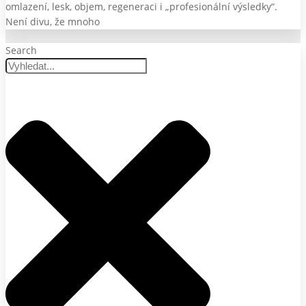
omlazení, lesk, objem, regeneraci i „profesionální výsledky“.
Není divu, že mnoho
Search