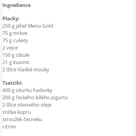
Ingredience
Placky:
250 g jáhel Menu Gold
75 g mrkve
75 g cukety
2 vejce
150 g cibule
21 g kvasnic
2 lžíce hladké mouky
Tzatziki:
400 g okurku hadovky
200 g řeckého bílého jogurtu
2 lžíce olivového oleje
snítka kopru
stroužek česneku
citrón