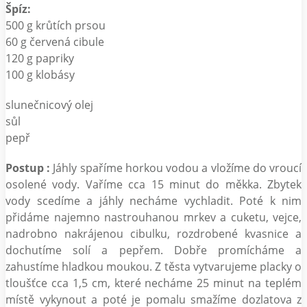
Špíz:
500 g krůtích prsou
60 g červená cibule
120 g papriky
100 g klobásy
slunečnicový olej
sůl
pepř
Postup :
Jáhly spaříme horkou vodou a vložíme do vroucí
osolené vody. Vaříme cca 15 minut do měkka. Zbytek
vody scedíme a jáhly necháme vychladit. Poté k nim
přidáme najemno nastrouhanou mrkev a cuketu, vejce,
nadrobno nakrájenou cibulku, rozdrobené kvasnice a
dochutíme solí a pepřem. Dobře promícháme a
zahustíme hladkou moukou. Z těsta vytvarujeme placky o
tloušťce cca 1,5 cm, které necháme 25 minut na teplém
místě vykynout a poté je pomalu smažíme dozlatova z