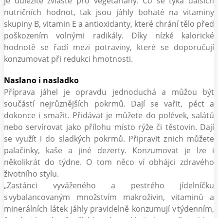
je důležité zvláště pro vegetariány. Co se týká dalších
nutričních hodnot, tak jsou jáhly bohaté na vitaminy
skupiny B, vitamin E a antioxidanty, které chrání tělo před
poškozením volnými radikály. Díky nízké kalorické
hodnotě se řadí mezi potraviny, které se doporučují
konzumovat při redukci hmotnosti.
Naslano i nasladko
Příprava jáhel je opravdu jednoduchá a můžou být
součástí nejrůznějších pokrmů. Dají se vařit, péct a
dokonce i smažit. Přidávat je můžete do polévek, salátů
nebo servírovat jako přílohu místo rýže či těstovin. Dají
se využít i do sladkých pokrmů. Připravit z nich můžete
palačinky, kaše a jiné dezerty. Konzumovat je lze i
několikrát do týdne. O tom něco ví obhájci zdravého
životního stylu.
„Zastánci vyváženého a pestrého jídelníčku
s vybalancovaným množstvím makroživin, vitaminů a
minerálních látek jáhly pravidelně konzumují v týdenním,