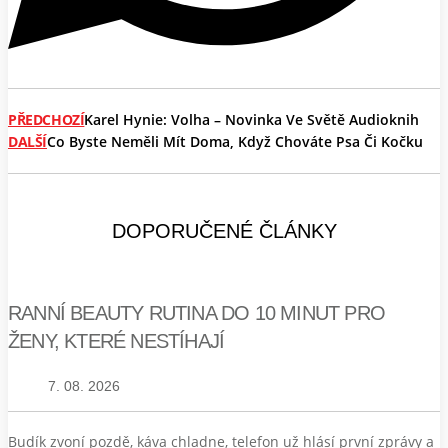
PŘEDCHOZÍ
Karel Hynie: Volha – Novinka Ve Světě Audioknih
DALŠÍ
Co Byste Neměli Mít Doma, Když Chováte Psa Či Kočku
DOPORUČENÉ ČLÁNKY
RANNÍ BEAUTY RUTINA DO 10 MINUT PRO
ŽENY, KTERÉ NESTÍHAJÍ
7. 08. 2026
Budík zvoní pozdě, káva chladne, telefon už hlásí první zprávy a