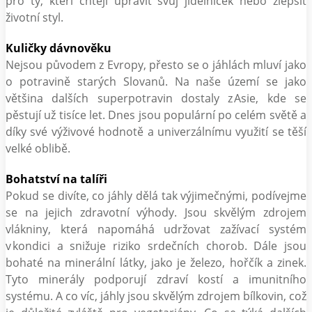
pro ty, kteří chtějí upravit svůj jídelníček nebo zlepšit
životní styl.
Kuličky dávnověku
Nejsou původem z Evropy, přesto se o jáhlách mluví jako
o potravině starých Slovanů. Na naše území se jako
většina dalších superpotravin dostaly z Asie, kde se
pěstují už tisíce let. Dnes jsou populární po celém světě a
díky své výživové hodnotě a univerzálnímu využití se těší
velké oblibě.
Bohatství na talíři
Pokud se divíte, co jáhly dělá tak výjimečnými, podívejme
se na jejich zdravotní výhody. Jsou skvělým zdrojem
vlákniny, která napomáhá udržovat zažívací systém
v kondici a snižuje riziko srdečních chorob. Dále jsou
bohaté na minerální látky, jako je železo, hořčík a zinek.
Tyto minerály podporují zdraví kostí a imunitního
systému. A co víc, jáhly jsou skvělým zdrojem bílkovin, což