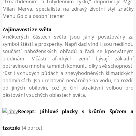
čtrnáctidenním či třítýdenním cyklu,“ doporučuje Mgr.
Milan Merva, specialista na zdravý životní styl značky
Menu Gold a osobní trenér.
Zajímavosti ze světa
V některých částech světa jsou jáhly považovány za
symbol štěstí a prosperity. Například v Indii jsou nedílnou
součástí náboženských obřadů a řadí se k posvátným
plodinám. V části afrických zemí bývají základní
potravinou mnoha tamních komunit, díky své schopnosti
růst i v chudých půdách a znevýhodněných klimatických
podmínkách. Jsou relativně nenáročné na vodu, na rozdíl
od jiných obilovin, což je činí atraktivní volbou pro
pěstování v suchých oblastech světa.
Recept: Jáhlové placky s krůtím špízem a
tzatziki
(4 porce)